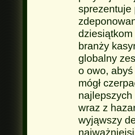
sprezentuje
zdeponowanej
dziesiątkom
branży kasyn
globalny zes
o owo, abyś
mógł czerpa
najlepszych
wraz z hazar
wyjąwszy de
najważniejs