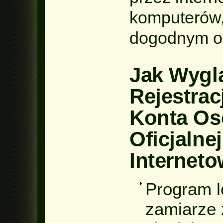
komputerów,
dogodnym op
Jаk Wygl
Rеjеstrас
Kоntа Оs
Оfісjаlnе
Іntеrnеtо
Program l
zamiarze