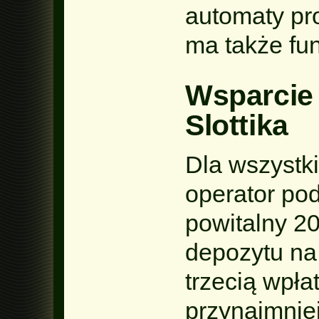
automaty pr
ma także fu
Wsparcie
Slottika
Dla wszystk
operator po
powitalny 2
depozytu na
trzecią wpła
przynajmnie