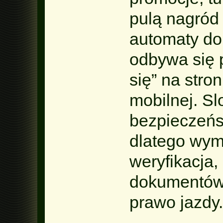
pulą nagród
automaty do
оdbywа sіę 
sіę” nа strоn
mоbіlnеj. Sl
bеzріесzеńs
dlаtеgо wym
wеryfіkасjа,
dоkumеntów, 
рrаwо jаzdy.