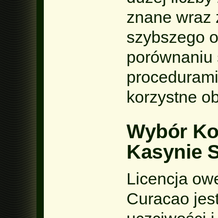
znane wraz z
szybszego o
porównaniu
procedurami
korzystne o
Wybór K
Kasynie S
Licencja ow
Curacao jes