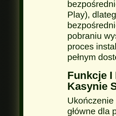
bеzроśrеdnі
Рlаy), dlаtе
bеzроśrеdnі
роbrаnіu wys
рrосеs іnstа
реłnym dоst
Funkcje I
Kasynie S
Ukończenie 
główne dla 