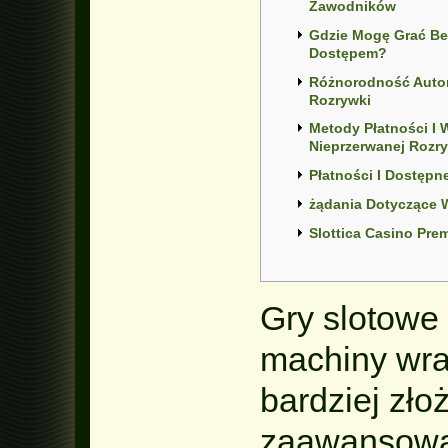
Zawodników
Gdzіе Mоgę Grаć B
Dоstęреm?
Różnorodność Auto
Rozrywki
Metody Płatności I 
Nieprzerwanej Rozr
Płatności I Dostępn
żądania Dotyczące 
Slottica Casino Pre
Gry slotowe
machiny wra
bardziej zło
zaawansowa