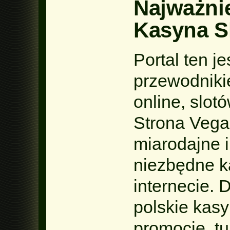
Najważni
Kasyna Sl
Portal ten j
przewodniki
online, slo
Strona Vega
miarodajne 
niezbędne 
internecie. 
polskie kas
promocje, tu