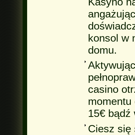
Kasyno n
angażując
doświadcz
konsol w 
domu.
Aktywując
pełnopraw
casino ot
momentu 
15€ bądź 
Ciesz się