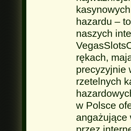
kasynowych 
hazardu – to
naszych int
VegasSlotsO
rękach, maj
precyzyjnie
rzetelnych 
hazardowych
w Polsce of
angażujące 
przez intern