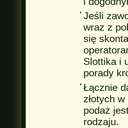
i dogodny
Jeśli zaw
wraz z po
się skont
operatora
Slottika i
porady kr
Łącznie d
złotych w
podaż jes
rodzaju.