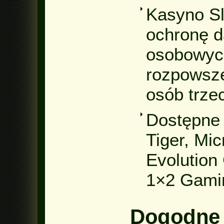
Kasyno Sl
ochronę 
osobowych
rozpowsze
osób trzec
Dostępne 
Tiger, Mic
Evolution
1×2 Gami
Dogodne 