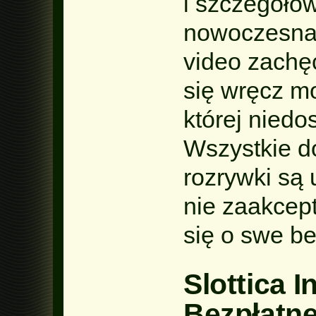
i szczegóło
nowoczesna 
video zachę
się wręcz mo
której niedo
Wszystkie d
rozrywki są 
nie zaakcep
się o swe b
Slottica 
Bezpłatne