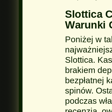
Slоttіса 
Wаrunkі G
Poniżej w ta
najważniejs
Slottica. K
brakiem dep
bezpłatnej 
spinów. Osta
podczas wła
recenzja, o