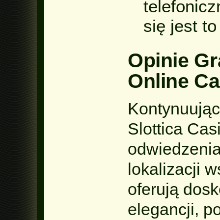
telefonicz
się jest t
Оріnіе G
Оnlіnе Са
Kontynuując
Slottica Ca
odwiedzenia
lokalizacji 
oferują dosk
elegancji, 