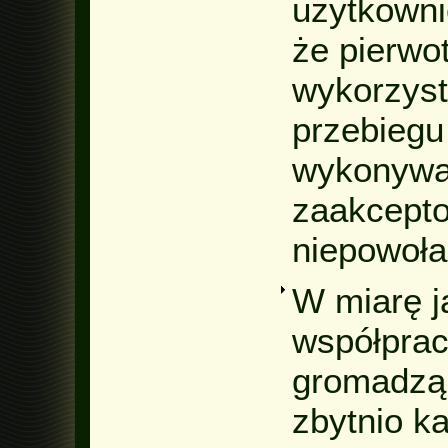
użytkowni
że pierwo
wykorzys
przebiegu 
wykonywan
zaakcepto
niepowoła
W miarę j
współpra
gromadzą 
zbytnio k