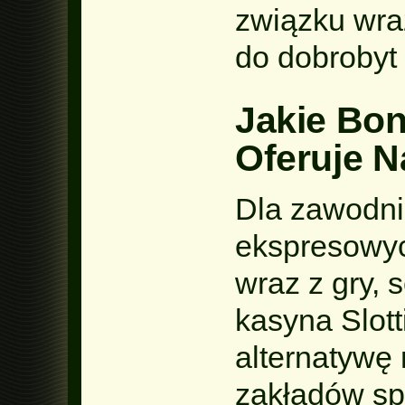
związku wra
do dobrobyt 
Jаkіе Bоn
Оfеrujе N
Dla zawodn
ekspresowyc
wraz z gry, 
kasyna Slot
alternatywę 
zakładów sp