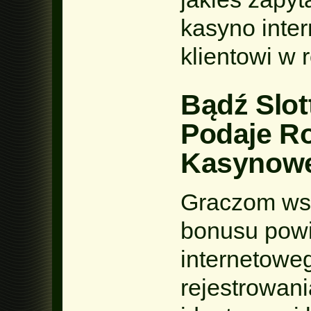
kasyno inte
klientowi w 
Bądź Slot
Podaje Ro
Kasynow
Graczom wsp
bonusu powi
internetowe
rejestrowani