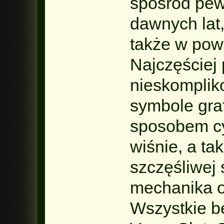
spośród pew
dawnych lat,
także w pow
Najczęściej
nieskomplik
symbole graf
sposobem cy
wiśnie, a ta
szczęśliwej 
mechanika o
Wszystkie be