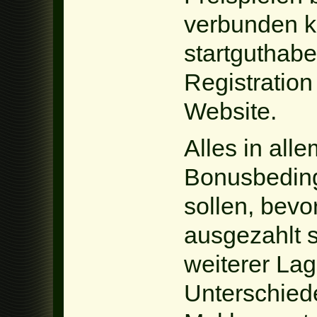
verbunden k
startguthabe
Registration 
Website.
Alles in alle
Bonusbeding
sollen, bevo
ausgezahlt s
weiterer Lag
Unterschiede