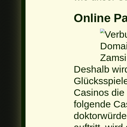
Online P
Deshalb wir
Glücksspiele
Casinos die 
folgende Ca
doktorwürde 