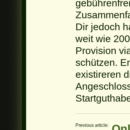
gebührenfre
Zusammenfa
Dir jedoch 
weit wie 200
Provision vi
schützen. E
existireren 
Angeschloss
Startguthab
Onl
Previous article: