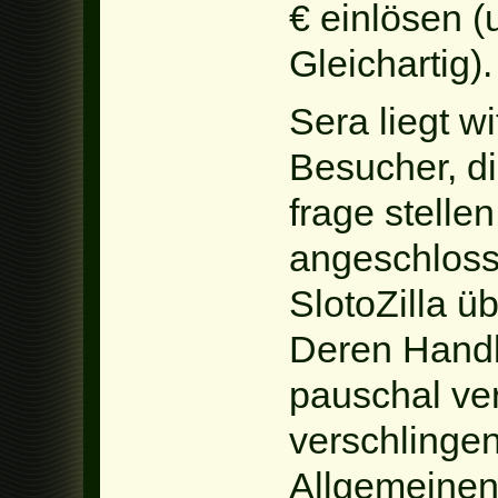
€ einlösen 
Gleichartig).
Sera liegt w
Besucher, di
frage stellen
angeschloss
SlotoZilla ü
Deren Handl
pauschal ver
verschlinge
Allgemeinen