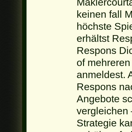
Maklercourta
keinen fall 
höchste Spi
erhältst Re
Respons Dic
of mehreren
anmeldest. 
Respons na
Angebote sch
vergleichen 
Strategie k