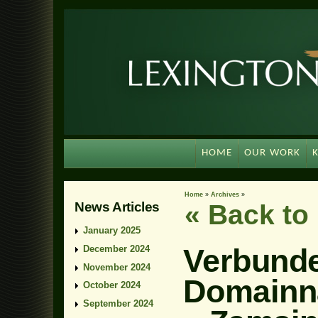
HOME
OUR WORK
Home
»
Archives
»
News Articles
« Back t
January 2025
Verbunde
December 2024
November 2024
Domainn
October 2024
September 2024