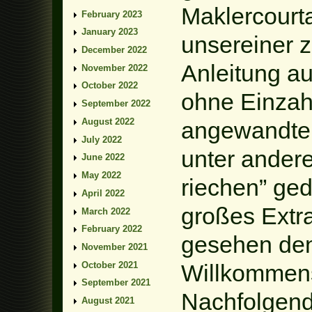
Maklercourta
February 2023
January 2023
unsereiner z
December 2022
Anleitung a
November 2022
October 2022
ohne Einzahl
September 2022
August 2022
angewandten
July 2022
unter ander
June 2022
May 2022
riechen” ge
April 2022
großes Extra
March 2022
February 2022
gesehen den
November 2021
October 2021
Willkommens
September 2021
Nachfolgend
August 2021