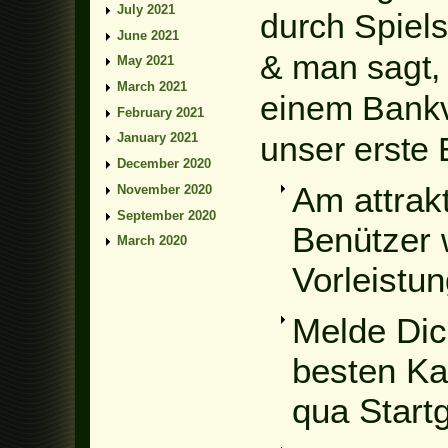
July 2021
durch Spiel
June 2021
& man sagt, 
May 2021
March 2021
einem Bankve
February 2021
unser erste 
January 2021
December 2020
Am attrakt
November 2020
September 2020
Benützer 
March 2020
Vorleistun
Melde Dic
besten Ka
qua Start