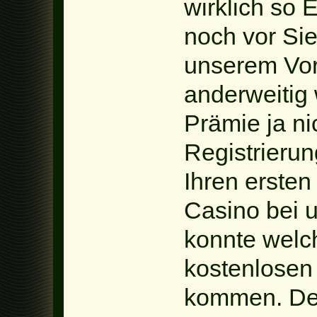
wirklich so 
noch vor Sie
unserem Vor
anderweitig 
Prämie ja nic
Registrierun
Ihren erste
Casino bei 
konnte wel
kostenlosen
kommen. Der