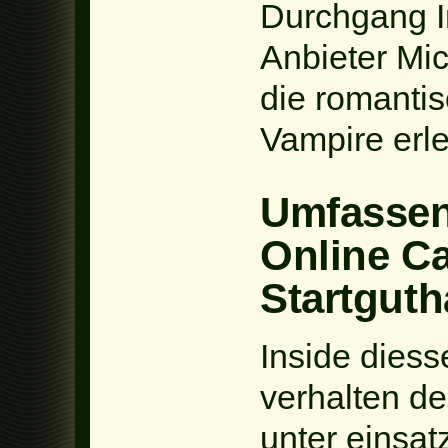
Durchgang 
Anbieter Mi
die romanti
Vampire erle
Umfassen
Online C
Startgut
Inside diess
verhalten de
unter einsat