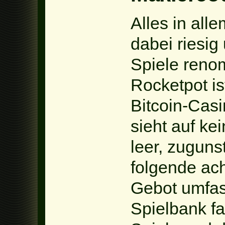
Alles in all
dabei riesig
Spiele renom
Rocketpot is
Bitcoin-Cas
sieht auf ke
leer, zuguns
folgende ac
Gebot umfass
Spielbank fa