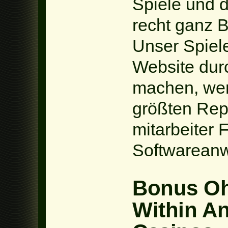
Spiele und d
recht ganz B
Unser Spiele
Website dur
machen, wer
größten Reput
mitarbeiter 
Softwareanw
Bonus Oh
Within A