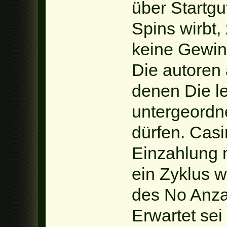
über Startgu
Spins wirbt
keine Gewin
Die autoren 
denen Die l
untergeordn
dürfen. Casi
Einzahlung m
ein Zyklus w
des No Anza
Erwartet se