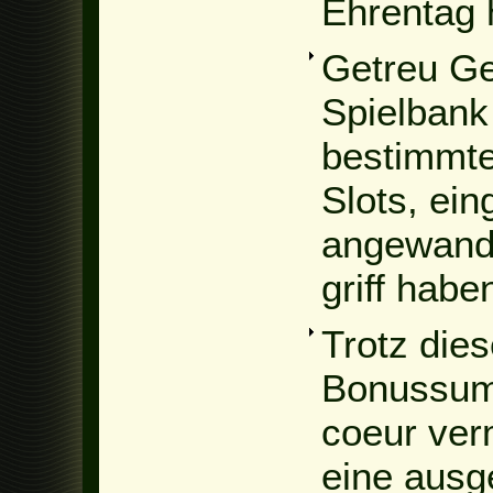
Ehrentag 
Getreu G
Spielbank 
bestimmte
Slots, ei
angewand
griff habe
Trotz dies
Bonussum
coeur ver
eine ausg