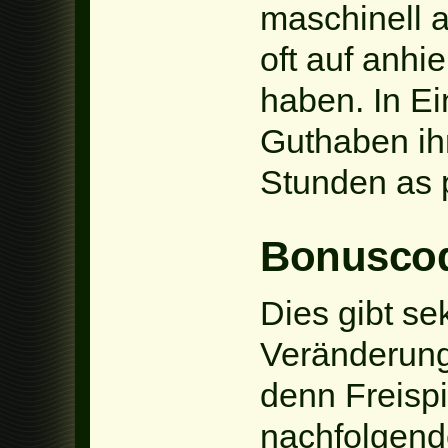
maschinell a
oft auf anhieb
haben. In Ei
Guthaben ih
Stunden as 
Bonuscod
Dies gibt s
Veränderung
denn Freispi
nachfolgend