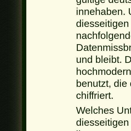
innehaben. 
diesseitigen
nachfolgende
Datenmissbra
und bleibt. 
hochmodern
benutzt, die
chiffriert.
Welches Unt
diesseitigen