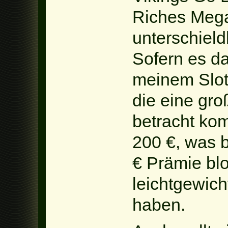
Riches Mega
unterschield
Sofern es d
meinem Slot 
die eine gr
betracht kom
200 €, was b
€ Prämie bl
leichtgewich
haben.