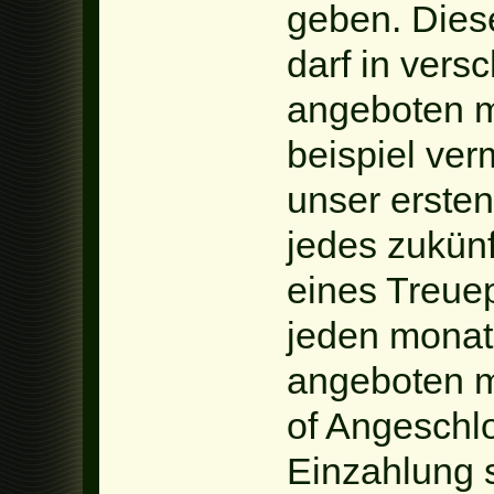
geben. Dies
darf in vers
angeboten m
beispiel ve
unser ersten
jedes zukünf
eines Treue
jeden monat
angeboten ma
of Angeschl
Einzahlung 