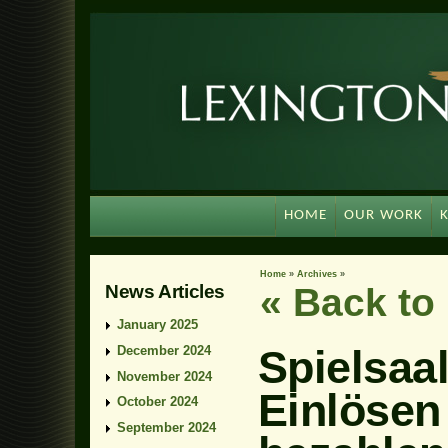
HOME
OUR WORK
Home
»
Archives
»
News Articles
« Back t
January 2025
Spielsaal
December 2024
November 2024
Einlösen
October 2024
September 2024