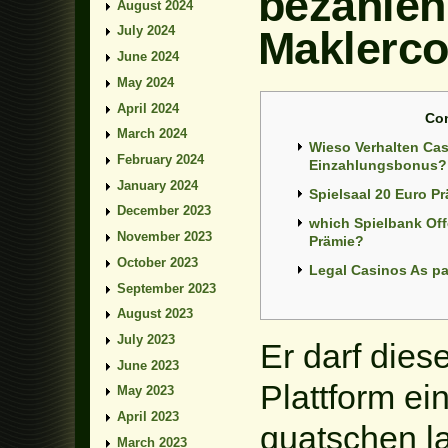
bezahlen
August 2024
Maklerco
July 2024
June 2024
May 2024
April 2024
Co
March 2024
Wieso Verhalten Cas
February 2024
Einzahlungsbonus?
January 2024
Spielsaal 20 Euro P
December 2023
which Spielbank Of
November 2023
Prämie?
October 2023
Legal Casinos As pa
September 2023
August 2023
July 2023
Er darf dies
June 2023
Plattform ei
May 2023
April 2023
quatschen la
March 2023