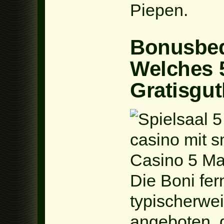
Piepen.
Bonusbed
Welches 5
Gratisgu
Die Boni fer
typischerwei
angeboten, d