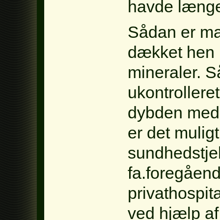
havde længe
Sådan er man
dækket hen i
mineraler. 
ukontrollere
dybden med 
er det muligt
sundhedstje
fa.foregåend
privathospit
ved hjælp af 