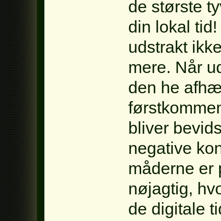
de største t
din lokal tid
udstrakt ikke
mere. Når ud
den he afhæn
førstkommend
bliver bevid
negative kon
måderne er p
nøjagtig, hv
de digitale 