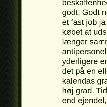
beskaffenhed
godt. Godt n
et fast job j
købet at uds
længer samm
antipersonel
yderligere e
det på en el
kalendas græ
høj grad. Ti
end ejendel,