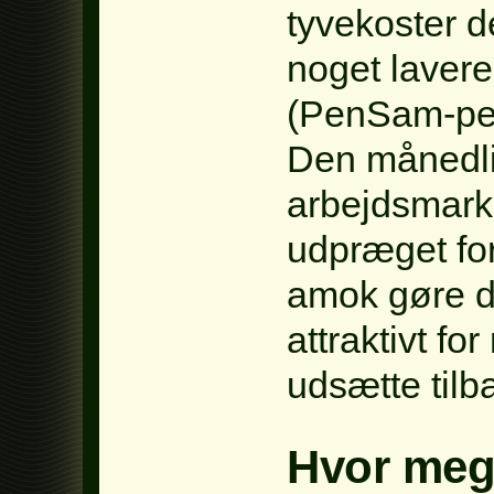
tyvekoster de
noget laver
(PenSam-pens
Den månedl
arbejdsmark
udpræget forb
amok gøre d
attraktivt f
udsætte tilb
Hvor meg