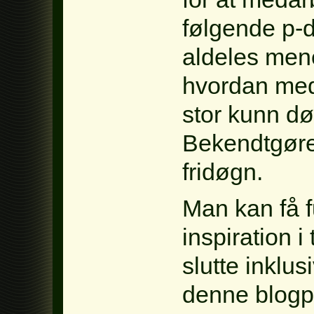
følgende p-d
aldeles mene
hvordan meda
stor kunn d
Bekendtgørel
fridøgn.
Man kan få f
inspiration i
slutte inklu
denne blogpo