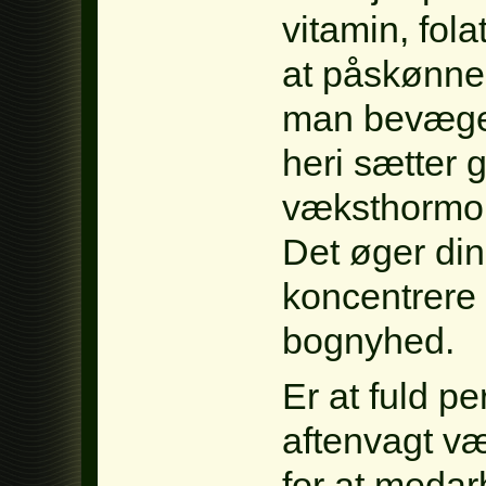
vitamin, fola
at påskønne d
man bevæger 
heri sætter 
væksthormo
Det øger din
koncentrere 
bognyhed.
Er at fuld p
aftenvagt væ
for at medar