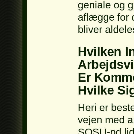
geniale og g
aflægge for 
bliver aldel
Hvilken I
Arbejdsvi
Er Komme
Hvilke Sig
Heri er best
vejen med al
SOSU-pd lidt