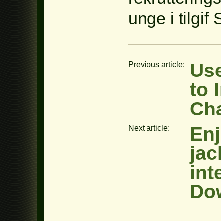
unge i tilgi
Use
Previous article:
to 
Cha
Enj
Next article:
jac
int
Do