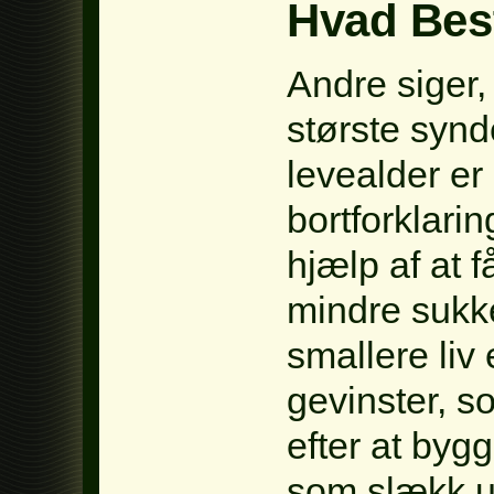
Hvad Best
Andre siger,
største synd
levealder er 
bortforklarin
hjælp af at f
mindre sukke
smallere liv
gevinster, s
efter at by
som slækk u