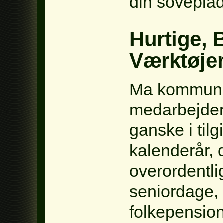
din soveplad
Hurtige, 
Værktøjer 
Ma kommuna
medarbejder
ganske i tilg
kalenderår, d
overordentlig
seniordage, 
folkepensio