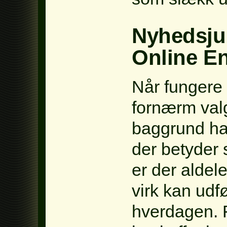
Nyhedsju
Online E
Når fungere 
fornærm val
baggrund han
der betyder 
er der aldele
virk kan udf
hverdagen. 