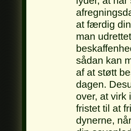
lyder, at nå
afregningsda
at færdig di
man udrettet
beskaffenhe
sådan kan m
af at støtt 
dagen. Desu
over, at virk
fristet til at
dynerne, nå