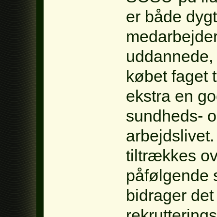
er både dygt
medarbejder
uddannede, h
købet faget t
ekstra en go
sundheds- o
arbejdslivet
tiltrækkes o
påfølgende s
bidrager det 
rekruttering