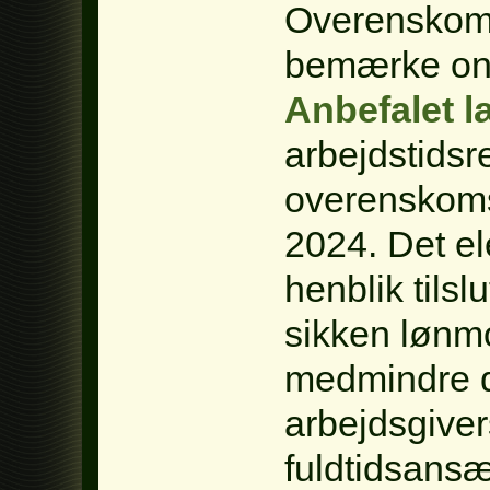
Overenskoms
bemærke on
Anbefalet 
arbejdstidsr
overenskoms
2024. Det e
henblik tilsl
sikken lønmod
medmindre d
arbejdsgivers
fuldtidsansæ