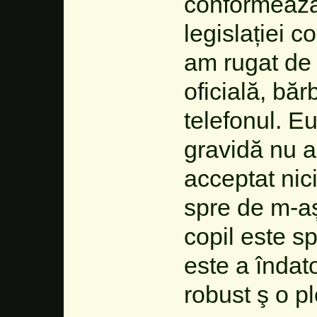
conformează 
legislației 
am rugat de 
oficială, băr
telefonul. Eu
gravidă nu aș
acceptat nic
spre de m-aș
copil este s
este a îndat
robust ş o p