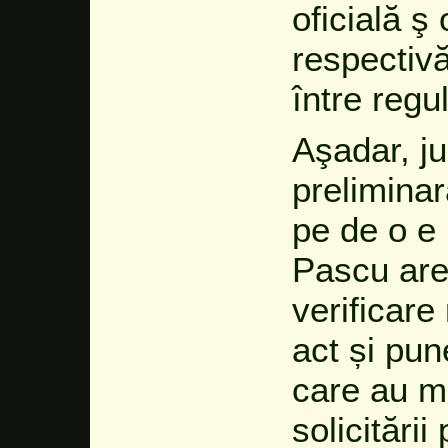
oficială ş
respectivă
între regu
Aşadar, j
preliminar
pe de o e 
Pascu are 
verificare
act și pun
care au m
solicitări