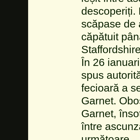
descoperiți.
scăpase de a
căpătuit pâ
Staffordshire
În 26 ianuari
spus autorit
fecioară a s
Garnet. Obos
Garnet, însoți
între ascunz
următoare.