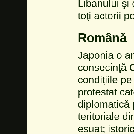
Libanului şi
toţi actorii p
Română
Japonia o an
consecinţă 
condițiile pe
protestat ca
diplomatică 
teritoriale d
eșuat; istoric