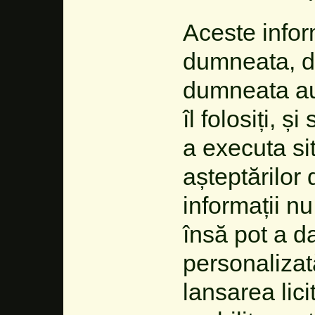
Aceste inform
dumneata, de
dumneata au
îl folosiți, 
a executa si
așteptărilor
informații nu
însă pot a d
personaliza
lansarea lici