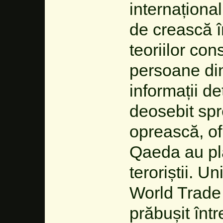
internaționa
de crească î
teoriilor con
persoane din
informații de
deosebit spr
oprească, of 
Qaeda au plan
teroriștii. U
World Trade
prăbușit înt