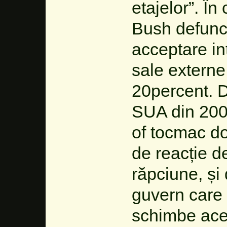
etajelor”. Î
Bush defunct
acceptare int
sale externe
20percent. D
SUA din 2008
of tocmac dor
de reacție de
răpciune, și
guvern care
schimbe acel