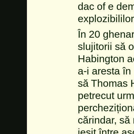
dac of e dem
explozibililor
În 20 ghenar
slujitorii s
Habington ac
a-i aresta în
să Thomas H
petrecut urm
perchezițio
cărindar, să
ieșit între as