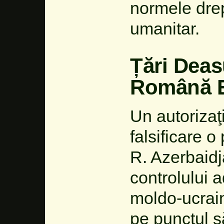
normele drep
umanitar.
Țări Dea
Română E
Un autorizaţ
falsificare o
R. Azerbaidj
controlului ad
moldo-ucrain
pe punctul să