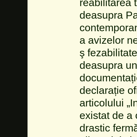
reabilitarea
deasupra Pa
contemporan 
a avizelor n
ş fezabilitat
deasupra un 
documentație
declarație o
articolului „
existat de 
drastic fermă