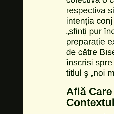
respectiva s
intenția conj
„sfinți pur î
preparaţie e
de către Bis
înscriși spr
titlul ş „noi 
Află Care
Contextu