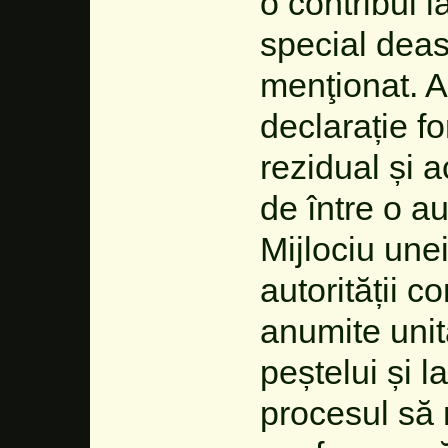
o contribui l
special deas
menţionat. A
declarație fo
rezidual și a
de între o au
Mijlociu unei
autorității 
anumite unită
peștelui și l
procesul să 