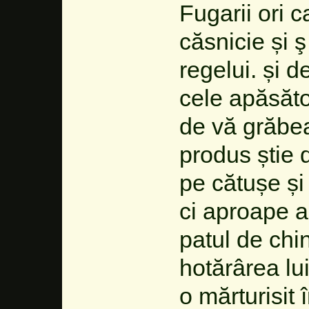
Fugarii ori 
căsnicie și 
regelui. și d
cele apăsăt
de vă grăbe
produs știe 
pe cătușe și
ci aproape a
patul de chi
hotărârea lu
o mărturisit î