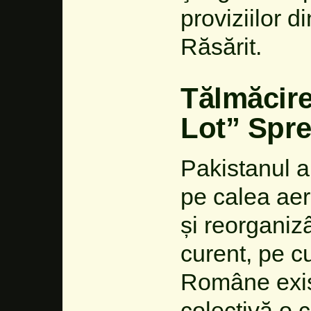
proviziilor 
Răsărit.
Tălmăcire
Lot” Spr
Pakistanul a
pe calea aeru
și reorganiz
curent, pe cu
Române exist
colectivă o 