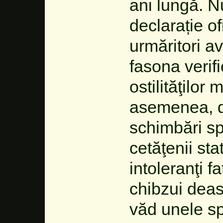
ani lungă. N
declarație of
urmăritori a
fasona verif
ostilităţilor 
asemenea, d
schimbări spr
cetăţenii st
intoleranţi fa
chibzui deas
văd unele sp