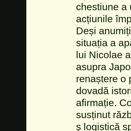
chestiune a 
acțiunile împ
Deși anumiți
situația a a
lui Nicolae a
asupra Japon
renaștere o 
dovadă istor
afirmație. Con
susținut răz
ş logistică s