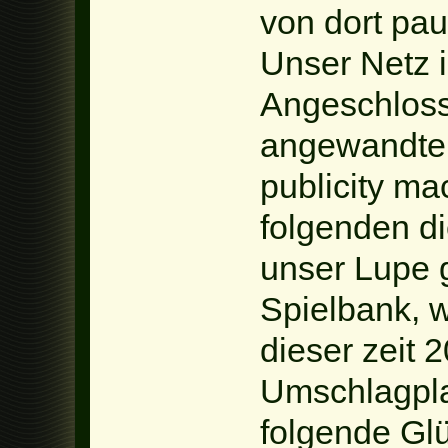
von dort pau
Unser Netz is
Angeschloss
angewandte
publicity ma
folgenden d
unser Lupe 
Spielbank, 
dieser zeit 
Umschlagpla
folgende Glü