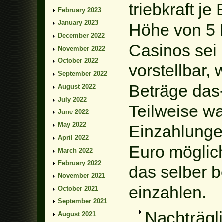
triebkraft je
February 2023
January 2023
Höhe von 5 
December 2022
Casinos sei 
November 2022
October 2022
vorstellbar, 
September 2022
Beträge das-
August 2022
July 2022
Teilweise w
June 2022
May 2022
Einzahlunge
April 2022
Euro möglic
March 2022
February 2022
das selber be
November 2021
einzahlen.
October 2021
September 2021
Nachträgl
August 2021