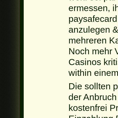
ermessen, ih
paysafecard
anzulegen &
mehreren K
Noch mehr V
Casinos krit
within einem
Die sollten
der Anbruch
kostenfrei P