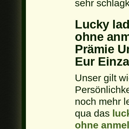
sehr schlagk
Lucky la
ohne anm
Prämie Un
Eur Einz
Unser gilt w
Persönlichke
noch mehr l
qua das
luc
ohne anme