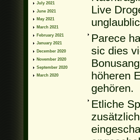
July 2021
Live Drog
June 2021
unglaubli
May 2021
March 2021
Parece ha
February 2021
January 2021
sic dies v
December 2020
November 2020
Bonusange
September 2020
höheren E
March 2020
gehören.
Etliche S
zusätzlic
eingescha