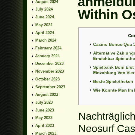
anmeldu
August 2024
Within O
July 2024
June 2024
May 2024
April 2024
Co
March 2024
Casino Bonus Qua 5
February 2024
Alternative Zahlun
January 2024
Erreichbar Spieloth
December 2023
Spielbank Boni Erst 
November 2023
Einzahlung Von Vier
October 2023
Beste Spielotheken
September 2023
Wie Konnte Man Im M
August 2023
July 2023
June 2023
Nachträglich
May 2023
Neosurf Cas
April 2023
March 2023