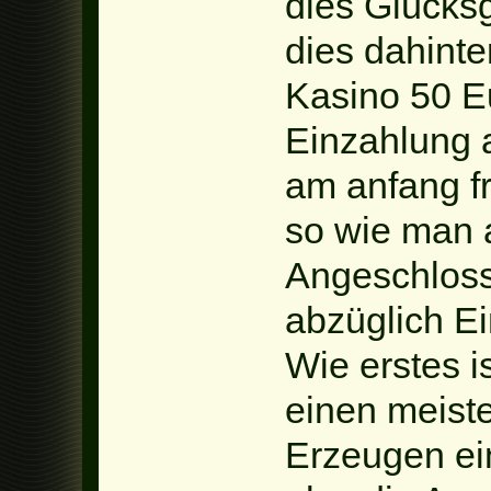
dies Glücksg
dies dahinte
Kasino 50 E
Einzahlung 
am anfang f
so wie man 
Angeschloss
abzüglich E
Wie erstes i
einen meist
Erzeugen ei