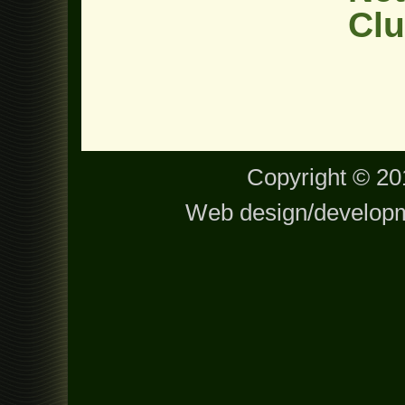
Clu
Copyright © 201
Web design/develop