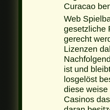
Curacao ben
Web Spielba
gesetzlich
gerecht werd
Lizenzen dah
Nachfolgend
ist und bleib
losgelöst be
diese weise
Casinos das
daran besitz