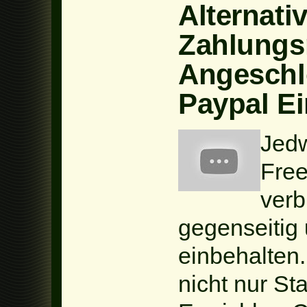
Alternati
Zahlung
Angeschl
Paypal E
Jedw
Free
verb
gegenseitig
einbehalten.
nicht nur S