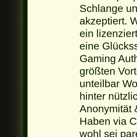
Schlange un
akzeptiert. 
ein lizenzie
eine Glückss
Gaming Autho
größten Vort
unteilbar W
hinter nützli
Anonymität 
Haben via C
wohl sei pa