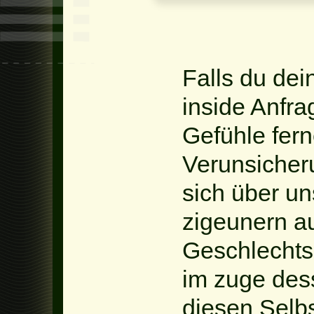
Falls du dei
inside Anfrag
Gefühle fer
Verunsicheru
sich über un
zigeunern a
Geschlechtsid
im zuge des
diesen Selb