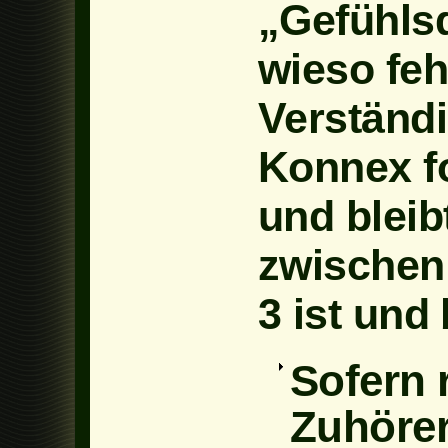
„Gefühlsd
wieso fe
Verständi
Konnex fo
und bleib
zwischen
3 ist und 
Sofern 
Zuhöre