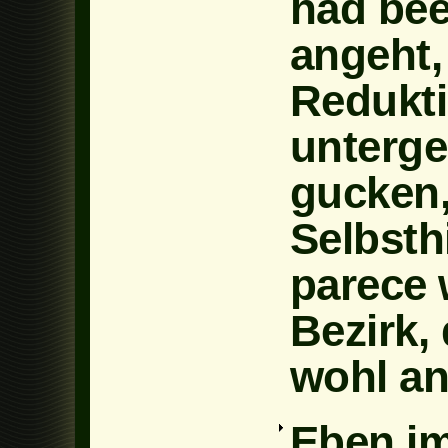
had bee
angeht,
Redukt
unterge
gucken,
Selbsth
parece 
Bezirk,
wohl a
Eben im