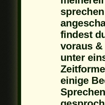
meinerein
sprechen 
angeschal
findest d
voraus &
unter ein
Zeitform
einige B
Sprechen
gesproche