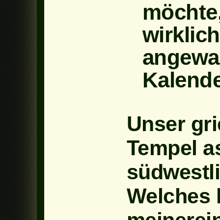
möchte,
wirklic
angewa
Kalende
Unser gr
Tempel as 
südwestl
Welches b