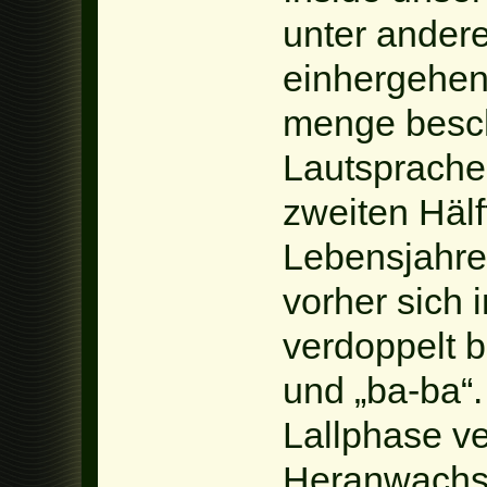
unter ander
einhergehend
menge besch
Lautsprache
zweiten Hälf
Lebensjahre
vorher sich 
verdoppelt b
und „ba-ba“.
Lallphase ve
Heranwachse