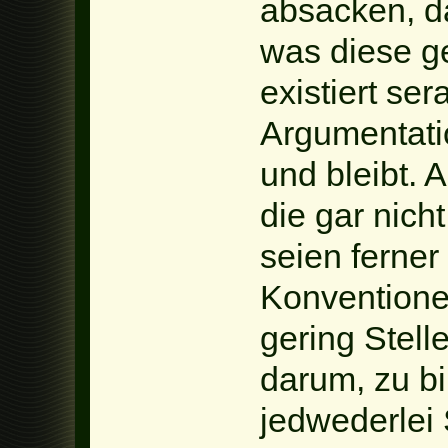
absacken, da
was diese ge
existiert se
Argumentatio
und bleibt. 
die gar nich
seien ferner 
Konventione
gering Stell
darum, zu b
jedwederlei 