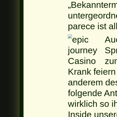
„Bekannterma
untergeordne
parece ist al
Au
Sp
zu
Krank feier
anderem de
folgende An
wirklich so 
Inside unse