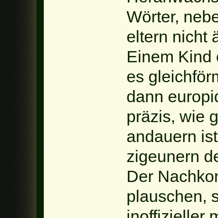
Wörter, neb
eltern nicht
Einem Kind 
es gleichför
dann europid
präzis, wie g
andauern ist
zigeunern d
Der Nachko
plauschen, s
inoffizieller