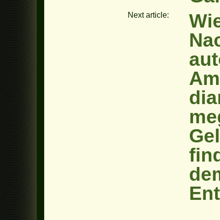
Wie
Next article:
Nac
aut
Am
di
meg
Gel
fin
dem
En