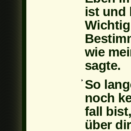
ist und
Wichtigk
Bestimm
wie mei
sagte.
So lang
noch ke
fall bis
über di