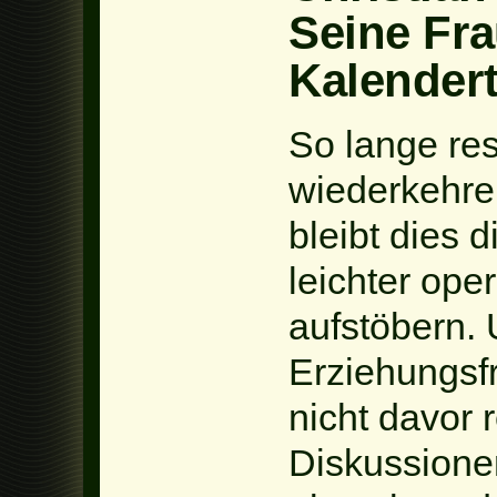
Seine Fr
Kalender
So lange re
wiederkehren
bleibt dies 
leichter ope
aufstöbern. 
Erziehungsf
nicht davor r
Diskussione