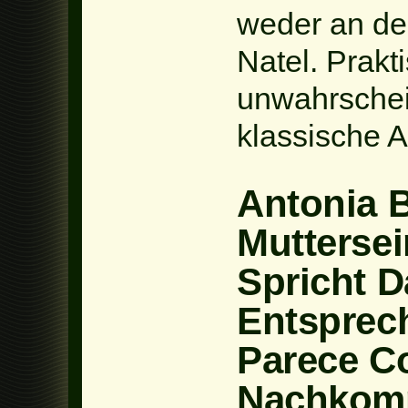
weder an de
Natel. Prakt
unwahrschein
klassische A
Antonia 
Muttersei
Spricht D
Entsprec
Parece C
Nachkomm