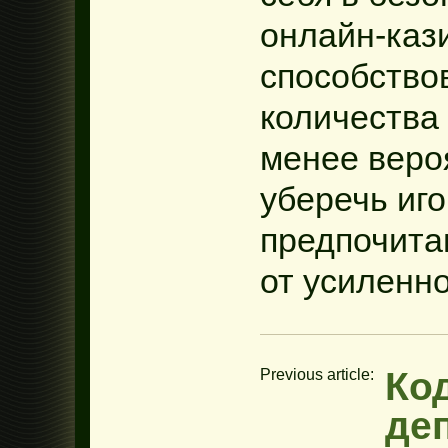
онлайн-кази
способство
количества 
менее веро
уберечь иг
предпочита
от усиленн
Ко
Previous article:
де