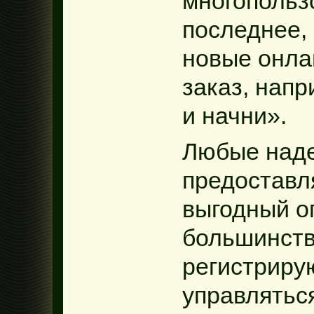
многопольз
последнее,
новые онла
заказ, нап
и начни».
Любые наде
предоставл
выгодный о
большинств
регистриру
управлятьс