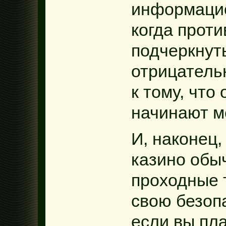
информацио
когда проти
подчеркнут
отрицатель
к тому, что
начинают м
И, наконец,
казино обы
проходные 
свою безопа
если вы пл