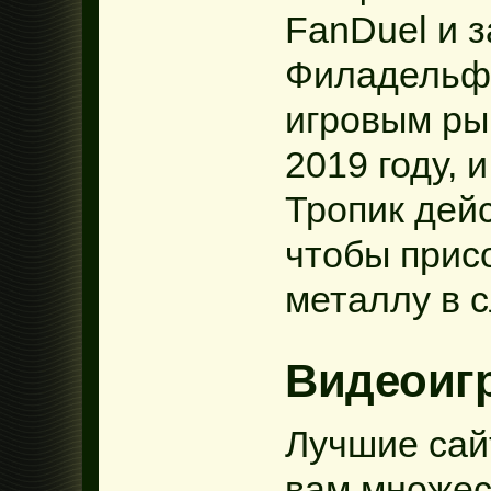
FanDuel и 
Филадельф
игровым ры
2019 году, 
Тропик дей
чтобы прис
металлу в 
Видеоиг
Лучшие сай
вам множес