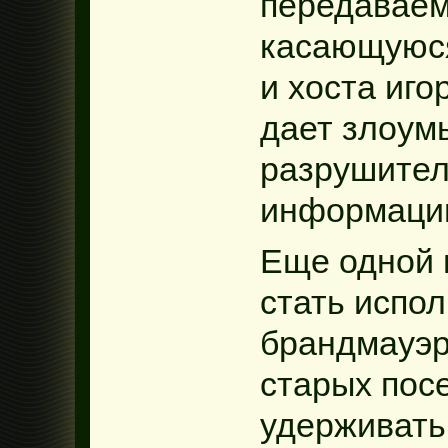
передавае
касающуюся
и хоста иго
дает злоум
разрушител
информаци
Еще одной 
стать испо
брандмауэр
старых пос
удерживать