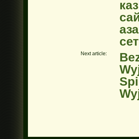
ка
сай
аз
се
Bez
Next article:
Wy
Spi
Wy