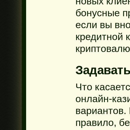
новых клие
бонусные п
если вы вн
кредитной 
криптовалю
Задават
Что касает
онлайн-кази
вариантов. 
правило, бе