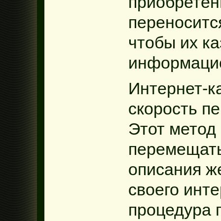
приобретен
переносится
чтобы их к
информаци
Интернет-к
скорость п
Этот метод
перемещать
описания ж
своего инте
процедура 