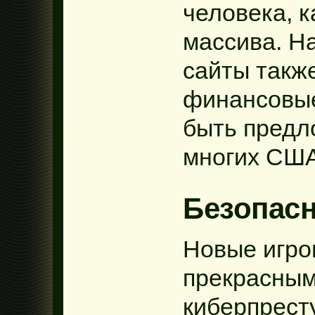
человека, к
массива. Н
сайты такж
финансовые
быть предл
многих США
Безопас
Новые игро
прекрасным
киберпресту