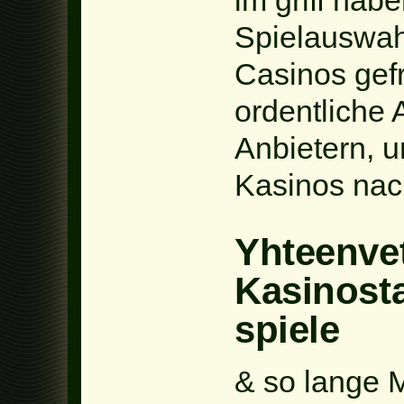
Spielauswah
Casinos gefra
ordentliche 
Anbietern, u
Kasinos na
Yhteenve
Kasinosta
spiele
& so lange 