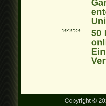
Gam
ent
Uni
50 
Next article:
onl
Ein
Ver
Copyright © 201