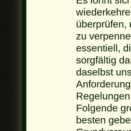
Es lohnt sic
wiederkehren
überprüfen,
zu verpennen
essentiell,
sorgfältig d
daselbst un
Anforderung
Regelungen 
Folgende gr
besten gebe