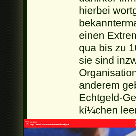
hierbei wort
bekannterma
einen Extre
qua bis zu 
sie sind inz
Organisatio
anderem geb
Echtgeld-Ge
kí¼chen leer