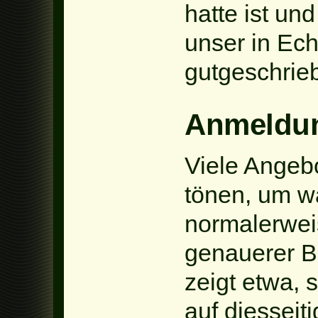
hatte ist un
unser in Ech
gutgeschrie
Anmeldun
Viele Angebo
tönen, um wa
normalerweis
genauerer Bl
zeigt etwa,
auf diesseit