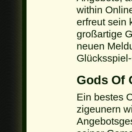
within Onlin
erfreut sein 
großartige 
neuen Meld
Glücksspiel
Gods Of 
Ein bestes O
zigeunern wi
Angebotsges