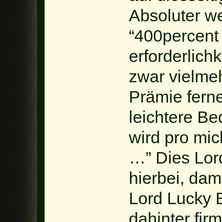
Absoluter we
“400percent
erforderlich
zwar vielme
Prämie fern
leichtere B
wird pro mic
…” Dies Lor
hierbei, dam
Lord Lucky 
dahinter fir