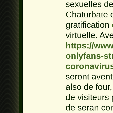
sexuelles d
Chaturbate 
gratification
virtuelle. Av
https://ww
onlyfans-st
coronaviru
seront aventu
also de four
de visiteurs 
de seran con