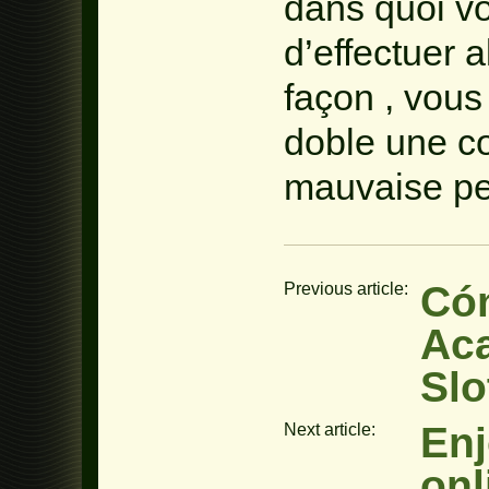
dans quoi v
d’effectuer 
façon , vous
doble une c
mauvaise pe
Cóm
Previous article:
Aca
Slo
Enj
Next article:
onl