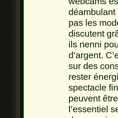
webcams est
déambulant l’
pas les mod
discutent gr
ils nenni po
d’argent. C’
sur des cons
rester énerg
spectacle fi
peuvent être
l’essentiel 