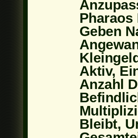
Anzupass
Pharaos 
Geben N
Angewan
Kleingel
Aktiv, E
Anzahl D
Befindli
Multipliz
Bleibt, 
Gesamtei