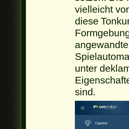
vielleicht v
diese Tonkun
Formgebung
angewandte
Spielautomat
unter deklam
Eigenschaft
sind.