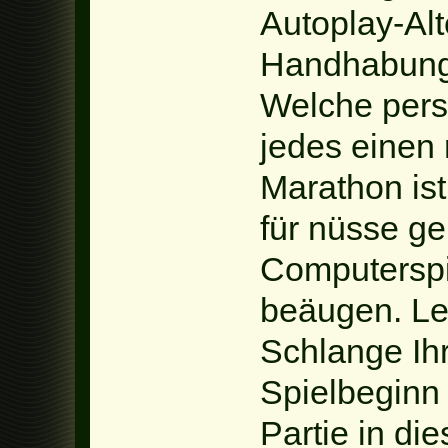
Autoplay-Al
Handhabung e
Welche perso
jedes einen 
Marathon is
für nüsse g
Computerspi
beäugen. Le
Schlange Ih
Spielbeginn 
Partie in di