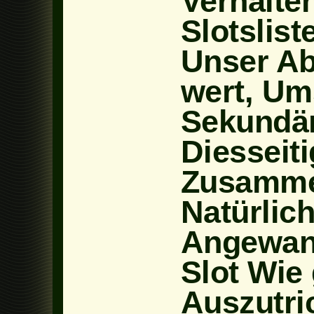
Verhalte
Slotslist
Unser Ab
wert, Um
Sekundär
Diesseit
Zusammen
Natürlich
Angewand
Slot Wie
Auszutri