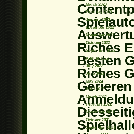
Contentp
March 2023
February 2023
Spielaut
January 2023
December 2022
Auswertu
November 2022
Riches E
October 2022
September 2022
Besten 
August 2022
July 2022
Riches G
June 2022
Gerieren
May 2022
April 2022
Anmeldu
March 2022
February 2022
Diesseiti
November 2021
Spielhal
October 2021
September 2021