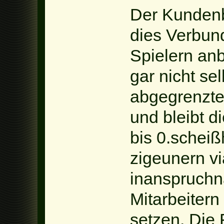
Der Kundenb
dies Verbun
Spielern anb
gar nicht se
abgegrenzte 
und bleibt d
bis 0.schei
zigeunern vi
inanspruchn
Mitarbeitern 
setzen. Die