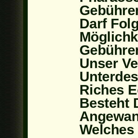
Gebühren
Darf Fol
Möglichk
Gebühre
Unser Ver
Unterdes
Riches E
Besteht 
Angewan
Welches