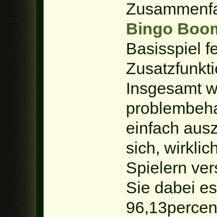
Zusammenfa
Bingo Boom
Basisspiel f
Zusatzfunkt
Insgesamt w
problembeha
einfach aus
sich, wirkli
Spielern ver
Sie dabei e
96,13percent