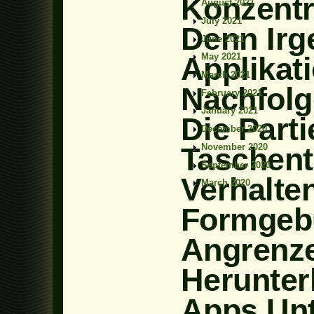
Konzentr
August 2021
July 2021
Denn Irg
June 2021
Applikat
May 2021
March 2021
Nachfol
February 2021
January 2021
Die Part
December 2020
November 2020
Taschent
September 2020
Verhalte
March 2020
Formgebu
Angrenz
Herunter
Apps Unt