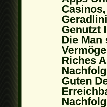
Casinos,
Geradlin
Genutzt 
Die Man s
Vermöge
Riches A
Nachfolg
Guten D
Erreichb
Nachfolg