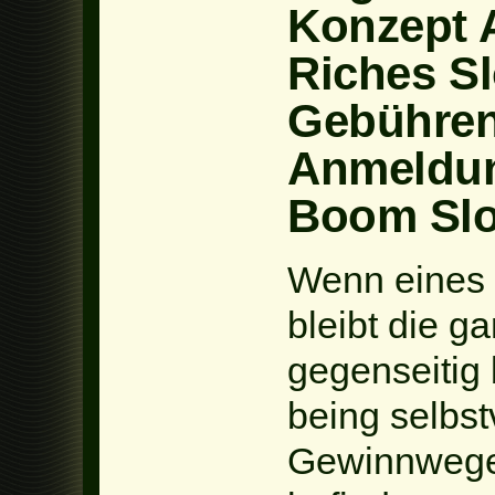
Konzept 
Riches Sl
Gebühren
Anmeldun
Boom Slot
Wenn eines a
bleibt die g
gegenseitig 
being selbs
Gewinnwege 