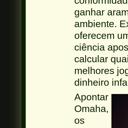
conformidad
ganhar ara
ambiente. E
oferecem um
ciência apo
calcular qu
melhores jo
dinheiro inf
Apontar
Omaha,
os