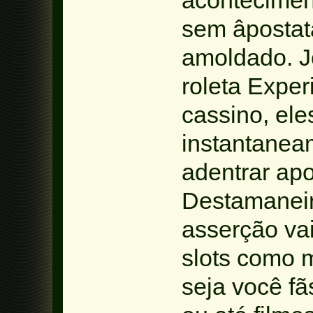
acontecimen
sem âpostat
amoldado. J
roleta Exper
cassino, ele
instantanea
adentrar apo
Destamaneir
asserção vai
slots como 
seja você fã