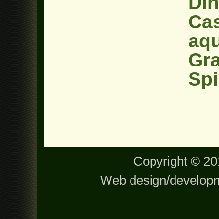
Din
Cas
aq
Gra
Sp
Copyright © 201
Web design/develop