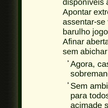
disponíveis
Apontar ext
assentar-se 
barulho jog
Afinar aberta
sem abichar
Agora, ca
sobremane
Sem ambig
para todo
acimade s