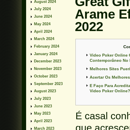
Great Gi
August 2024
Arame Ef
July 2024
June 2024
2022
May 2024
April 2024
March 2024
February 2024
Co
January 2024
Video Poker Online
Contemporâneo No B
December 2023
November 2023
Melhores Sites Puer
October 2023
Acertar Os Melhores
September 2023
E Faço Para Acredita
Video Poker Online
August 2023
July 2023
June 2023
É casal co
May 2023
April 2023
que acresce
March 2023