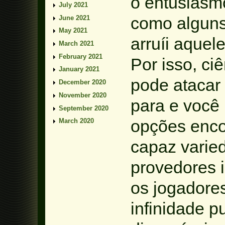
o entusiasm
July 2021
como alguns
June 2021
May 2021
arruíi aquel
March 2021
February 2021
Por isso, ci
January 2021
pode atacar
December 2020
November 2020
para e você 
September 2020
opções enco
March 2020
capaz varied
provedores i
os jogadore
infinidade p