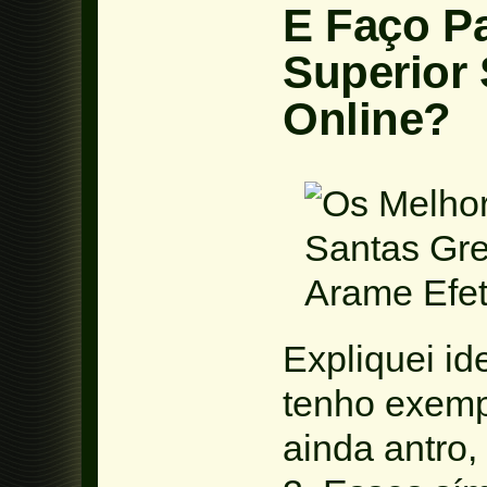
E Faço Pa
Superior 
Online?
Expliquei id
tenho exemp
ainda antro