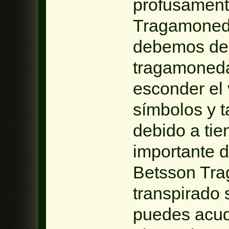
profusamente
Tragamoneda
debemos de 
tragamoneda
esconder el 
símbolos y t
debido a ti
importante d
Betsson Tr
transpirado s
puedes acudi