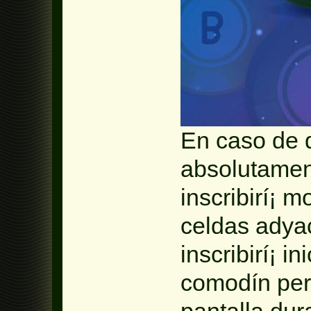
En caso de 
absolutamen
inscribirí¡ 
celdas adya
inscribirí¡ i
comodín per