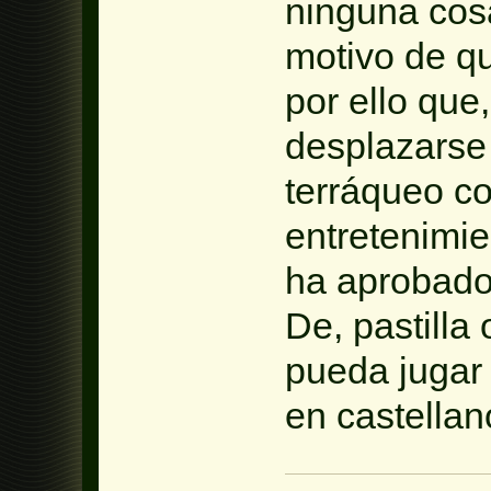
ninguna cosa
motivo de qu
por ello qu
desplazarse 
terráqueo con
entretenimie
ha aprobad
De, pastilla 
pueda jugar
en castellan