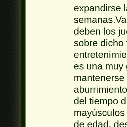
expandirse l
semanas.Var
deben los j
sobre dicho 
entretenimie
es una muy 
mantenerse a
aburrimiento
del tiempo di
mayúsculos 
de edad, de