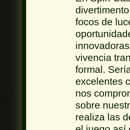
divertimento
focos de luc
oportunidad
innovadoras
vivencia tra
formal. Serí
excelentes c
nos compro
sobre nuestr
realiza las 
el juego así