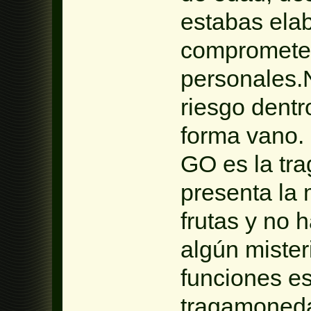
estabas elab
comprometer
personales.
riesgo dentr
forma vano. 
GO es la tr
presenta la
frutas y no 
algún mister
funciones e
tragamoneda