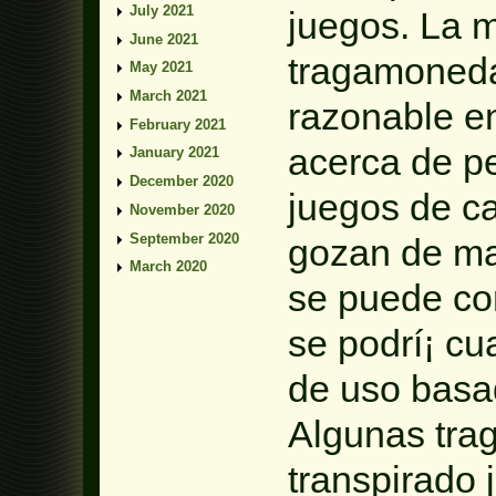
July 2021
juegos.
La m
June 2021
tragamoned
May 2021
March 2021
razonable e
February 2021
acerca de pe
January 2021
December 2020
juegos de ca
November 2020
September 2020
gozan de ma
March 2020
se puede com
se podrí¡ cu
de uso basa
Algunas tra
transpirado 