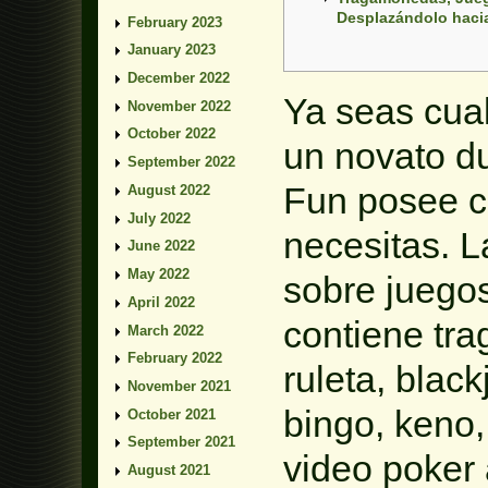
Desplazándolo haci
February 2023
January 2023
December 2022
Ya seas cual
November 2022
October 2022
un novato du
September 2022
Fun posee c
August 2022
July 2022
necesitas. 
June 2022
May 2022
sobre juego
April 2022
contiene tra
March 2022
February 2022
ruleta, blac
November 2021
bingo, keno,
October 2021
September 2021
video poker 
August 2021