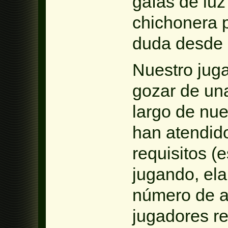
gafas de luz
chichonera p
duda desde 
Nuestro juga
gozar de una
largo de nue
han atendid
requisitos (
jugando, ela
número de ap
jugadores r