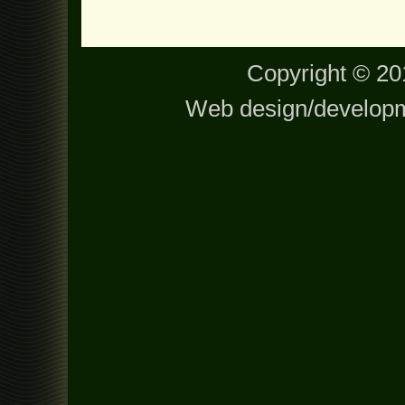
Copyright © 201
Web design/develop