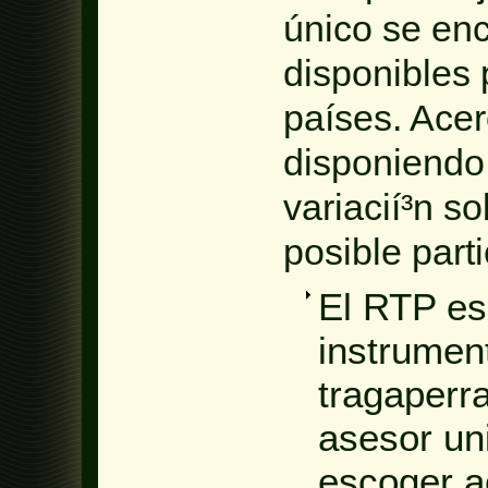
único se en
disponibles
países. Acer
disponiendo
variacií³n s
posible part
El RTP es
instrumen
tragaperr
asesor uni
escoger a