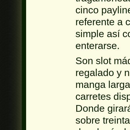
cinco paylin
referente a 
simple así­ 
enterarse.
Son slot má
regalado y n
manga larga 
carretes dis
Donde girar
sobre treint