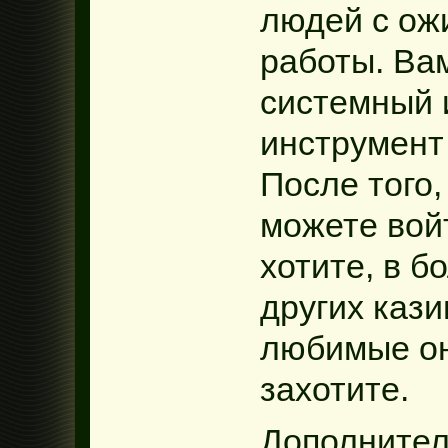
людей с ож
работы. Ва
системный 
инструмент
После того,
можете войт
хотите, в 
других кази
любимые он
захотите.
Дополнител