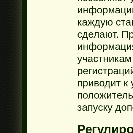
информацию
каждую став
сделают. П
информация
участникам
регистраций
приводит к
положитель
запуску до
Регулир