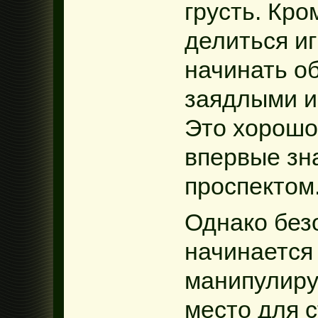
грусть. Кро
делиться и
начинать о
заядлыми и
Это хорошо
впервые зн
проспектом
Однако без
начинается 
манипулирую
место для 