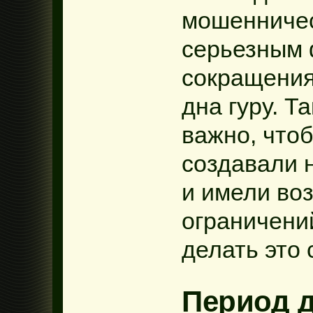
мошенничес
серьезным
сокращения
дна гуру. Т
важно, что
создавали 
и имели во
ограничени
делать это
Период 