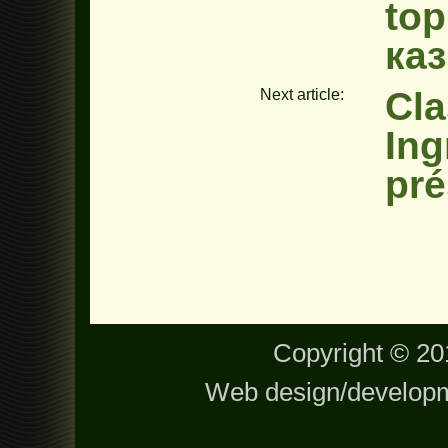
top
ка
Cla
Next article:
Ing
pré
Copyright © 201
Web design/develop