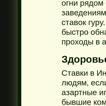
огни рядом
заведениям
ставок гуру
быстро обн
проходы в 
Здоровь
Ставки в И
людям, если
азартные и
бывшие ком