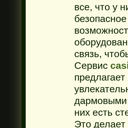
все, что у н
безопасное
возможност
оборудован
связь, чтоб
Сервис
cas
предлагает
увлекатель
дармовыми 
них есть ст
Это делает