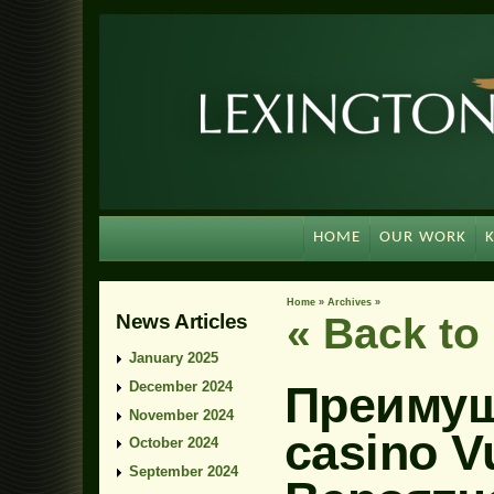
HOME
OUR WORK
Home
»
Archives
»
News Articles
« Back t
January 2025
Преимущ
December 2024
November 2024
casino V
October 2024
September 2024