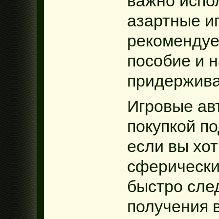
важно испо
азартные и
рекомендуе
пособие и н
придержива
Игровые ав
покупкой п
если вы хо
сферически
быстро сле
получения в