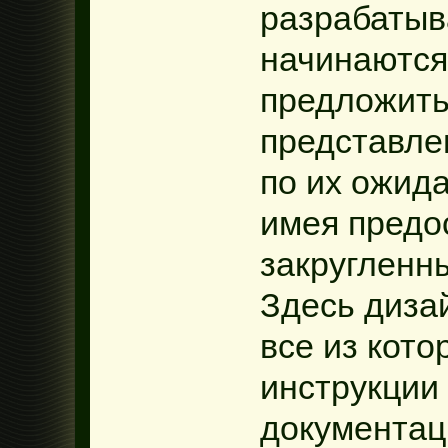
разрабатыв
начинаются
предложить
представлен
по их ожида
имея предо
закругленн
Здесь диза
все из кото
инструкции
документаци