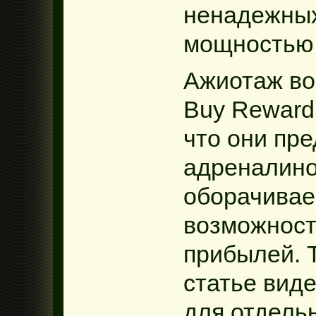
ненадежных
мощностью 
Ажиотаж во
Buy Reward 
что они пр
адреналино
оборачивае
возможност
прибылей. Т
статье вид
для отдель