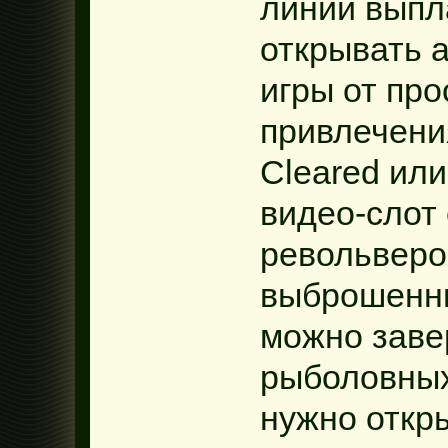
линии выпла
открывать 
игры от про
привлечени
Cleared или
видео-слот
револьверо
выброшенны
можно заве
рыболовных
нужно откр