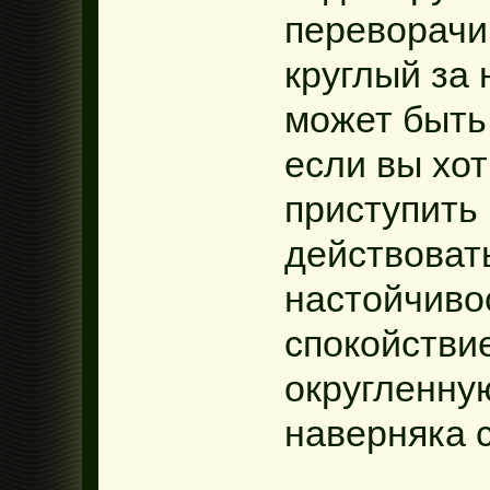
переворачи
круглый за
может быть
если вы хо
приступить 
действоват
настойчиво
спокойстви
округленную
наверняка 