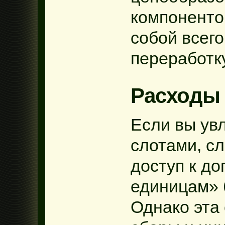
компоненто
собой всег
переработку
Расходы
Если вы ув
слотами, с
доступ к д
единицам» 
Однако эта