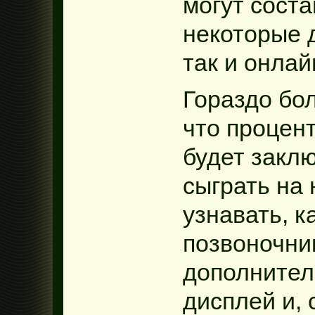
могут соста
некоторые 
так и онлай
Гораздо бо
что процен
будет заклю
сыграть на 
узнавать, к
позвоночни
дополнител
дисплей и, 