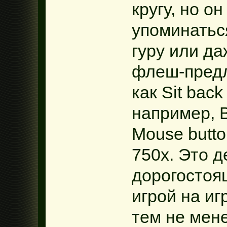
кругу, но о
упоминаться
гуру или да
флеш-предл
как Sit back
например, B
Mouse butto
750x. Это д
дорогостоя
игрой на иг
тем не мен