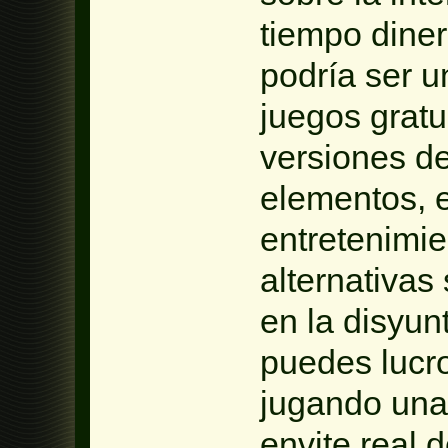
tiempo diner
podrí­a ser 
juegos gratu
versiones d
elementos, e
entretenimie
alternativas
en la disyun
puedes lucr
jugando una 
envite real 