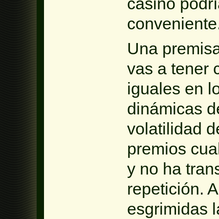
casino podrí­
conveniente
Una premisa
vas a tener 
iguales en l
dinámicas de
volatilidad 
premios cua
y no ha tra
repetición. 
esgrimidas l