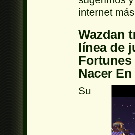
internet más
Wazdan t
línea de j
Fortunes 
Nacer En
Su