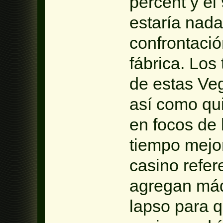
percent y el
estaría nad
confrontació
fábrica. Lo
de estas Ve
así­ como qu
en focos de 
tiempo mejor
casino refere
agregan máq
lapso para q