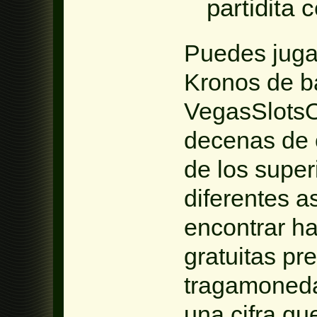
partidita c
Puedes juga
Kronos de ba
VegasSlotsO
decenas de 
de los super
diferentes a
encontrar h
gratuitas pr
tragamonedas
una cifra qu