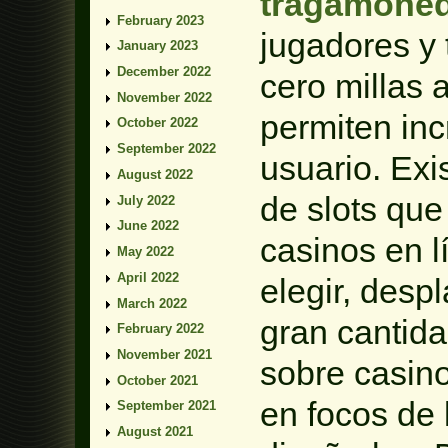
tragamoned
February 2023
jugadores y 
January 2023
December 2022
cero millas 
November 2022
permiten inc
October 2022
September 2022
usuario.
Exi
August 2022
de slots que
July 2022
June 2022
casinos en l
May 2022
April 2022
elegir, desp
March 2022
gran cantida
February 2022
November 2021
sobre casino
October 2021
en focos de
September 2021
August 2021