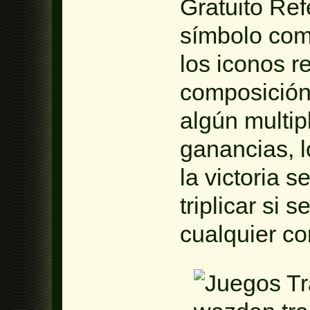
Gratuito Ref
símbolo com
los iconos r
composición
algún multip
ganancias, l
la victoria 
triplicar si 
cualquier c