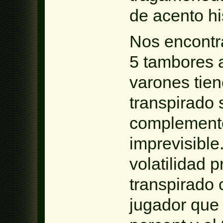
de acento h
Nos encontr
5 tambores 
varones tien
transpirado 
complemento
imprevisible
volatilidad 
transpirado 
jugador que 