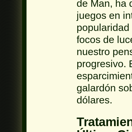
de Man, ha 
juegos en in
popularidad 
focos de luc
nuestro pen
progresivo. E
esparcimient
galardón so
dólares.
Tratamien