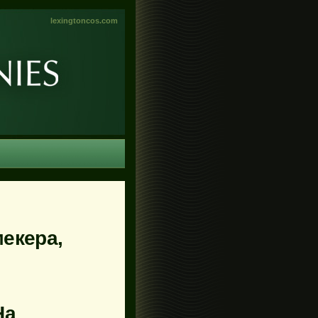
lexingtoncos.com
мекера,
На