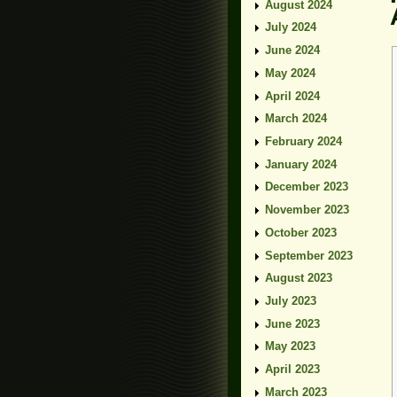
August 2024
July 2024
June 2024
May 2024
April 2024
March 2024
February 2024
January 2024
December 2023
November 2023
October 2023
September 2023
August 2023
July 2023
June 2023
May 2023
April 2023
March 2023