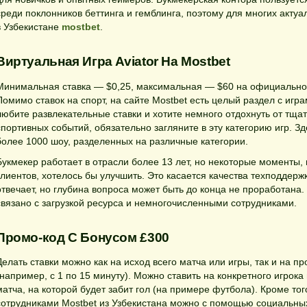
среди поклонников беттинга и гемблинга, поэтому для многих актуа
в Узбекистане
mostbet
.
Виртуальная Игра Aviator На Mostbet
Минимальная ставка — $0,25, максимальная — $60 на официальном
Помимо ставок на спорт, на сайте Mostbet есть целый раздел с игра
любите развлекательные ставки и хотите немного отдохнуть от тща
спортивных событий, обязательно загляните в эту категорию игр. З
более 1000 шоу, разделенных на различные категории.
Букмекер работает в отрасли более 13 лет, но некоторые моменты,
клиентов, хотелось бы улучшить. Это касается качества техподдерж
отвечает, но глубина вопроса может быть до конца не проработана. 
связано с загрузкой ресурса и немногочисленными сотрудниками.
Промо-код С Бонусом £300
Делать ставки можно как на исход всего матча или игры, так и на п
(например, с 1 по 15 минуту). Можно ставить на конкретного игрока
матча, на которой будет забит гол (на примере футбола). Кроме того
сотрудниками Mostbet из Узбекистана можно с помощью социальных