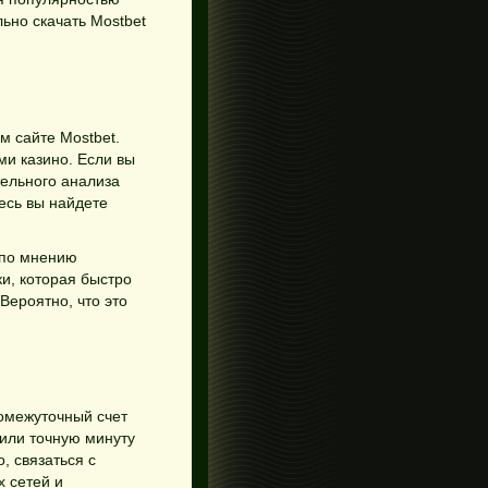
льно скачать Mostbet
 сайте Mostbet.
ми казино. Если вы
тельного анализа
десь вы найдете
 по мнению
ки, которая быстро
Вероятно, что это
ромежуточный счет
 или точную минуту
, связаться с
 сетей и