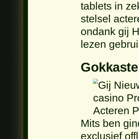
tablets in z
stelsel acte
ondank gij 
lezen gebrui
Gokkaste
Mits ben gi
exclusief of