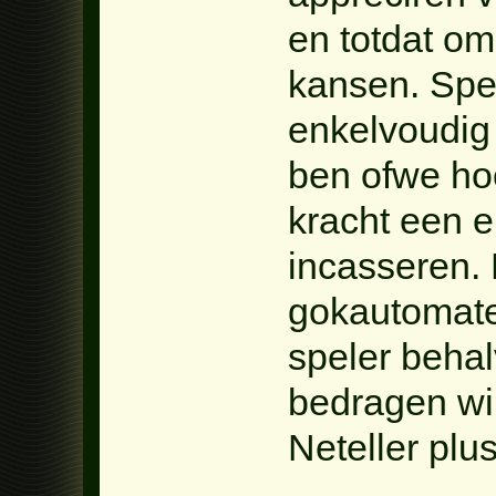
en totdat o
kansen. Spe
enkelvoudig e
ben ofwe ho
kracht een e
incasseren. 
gokautomaten
speler beha
bedragen win
Neteller plu