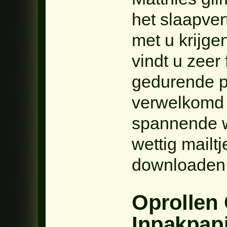
het slaapver
met u krijge
vindt u zeer
gedurende p
verwelkomd b
spannende 
wettig mailt
downloaden 
Oprollen
Inpakpapi