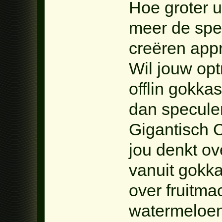
Hoe groter 
meer de spel
creëren appr
Wil jouw op
offlin gokka
dan speculer
Gigantisch C
jou denkt ov
vanuit gokk
over fruitma
watermeloene