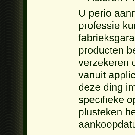
U perio aanr
professie ku
fabrieksgar
producten b
verzekeren d
vanuit appli
deze ding i
specifieke o
plusteken he
aankoopdat