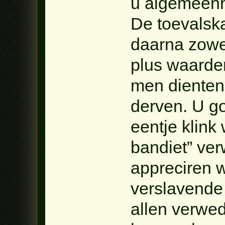
u algemeenh
De toevalska
daarna zowel
plus waarde
men dienteng
derven. U g
eentje klin
bandiet” ver
appreciren w
verslavende 
allen verwe