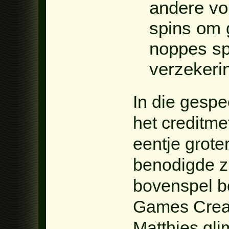
andere vor
spins om g
noppes sp
verzekeri
In die gesp
het creditme
eentje grote
benodigde z
bovenspel b
Games Creat
Matthies gli