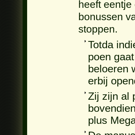
heeft eentje
bonussen va 
stoppen.
Totda indi
poen gaat
beloeren w
erbij ope
Zij zijn a
bovendien
plus Meg