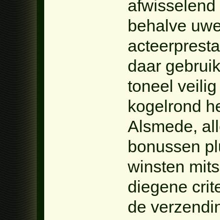
afwisselend
behalve uwe
acteerprestat
daar gebruike
toneel veilig
kogelrond he
Alsmede, al
bonussen pl
winsten mit
diegene cri
de verzendin