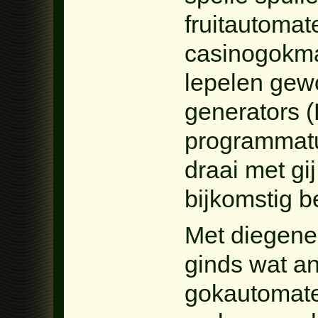
fruitautomat
casinogokma
lepelen gew
generators 
programmatuu
draai met gi
bijkomstig b
Met diegene
ginds wat an
gokautomate