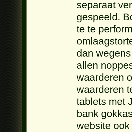
separaat ve
gespeeld. Bo
te te perfor
omlaagstort
dan wegens 
allen noppe
waarderen o
waarderen te
tablets met J
bank gokkas
website ook 