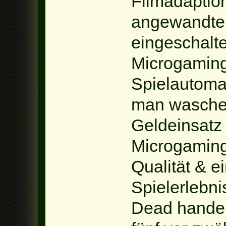
Filmadaptio
angewandten
eingeschalte
Microgaming
Spielautoma
man waschec
Geldeinsatz 
Microgaming 
Qualität & e
Spielerlebnis
Dead handel