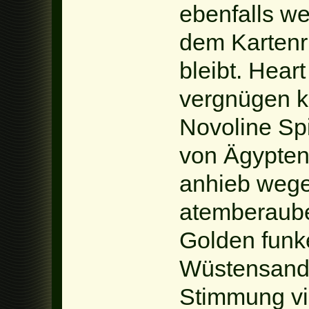
ebenfalls we
dem Kartenri
bleibt. Heart
vergnügen k
Novoline Spi
von Ägypten
anhieb wege
atemberaub
Golden funke
Wüstensand 
Stimmung vib