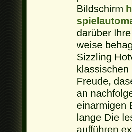
Bildschirm
h
spielautom
darüber Ihre
weise behagl
Sizzling Hot
klassischen 
Freude, dase
an nachfolge
einarmigen 
lange Die le
aufführen ex