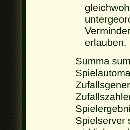
gleichwoh
untergeor
Verminderu
erlauben.
Summa summ
Spielautoma
Zufallsgener
Zufallszahle
Spielergebni
Spielserver 