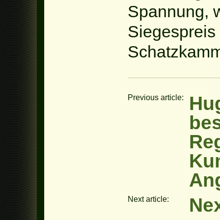
Spannung, 
Siegespreis 
Schatzkamm
Hu
Previous article:
bes
Reg
Ku
An
Nex
Next article: