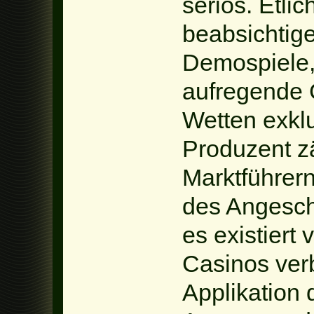
seriös. Etli
beabsichtig
Demospiele, 
aufregende 
Wetten exklu
Produzent z
Marktführern
des Angesch
es existiert
Casinos verb
Applikation