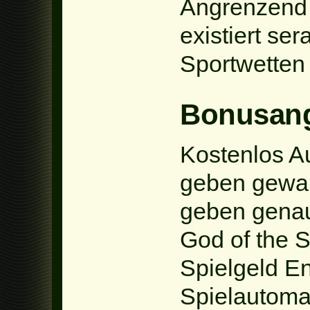
Angrenzend 
existiert se
Sportwetten 
Bonusang
Kostenlos A
geben gewal
geben genau
God of the 
Spielgeld E
Spielautomat