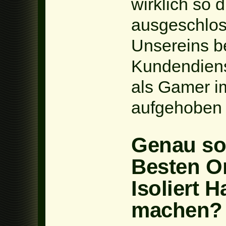
wirklich so d
ausgeschloss
Unsereins b
Kundendiens
als Gamer i
aufgehoben 
Genau so
Besten O
Isoliert H
machen?