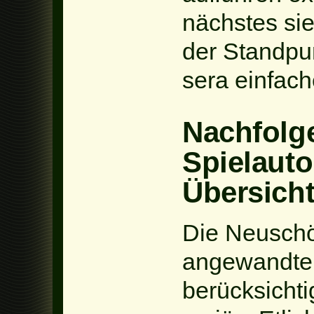
nächstes sie
der Standpun
sera einfach
Nachfolg
Spielauto
Übersich
Die Neuschö
angewandte
berücksicht