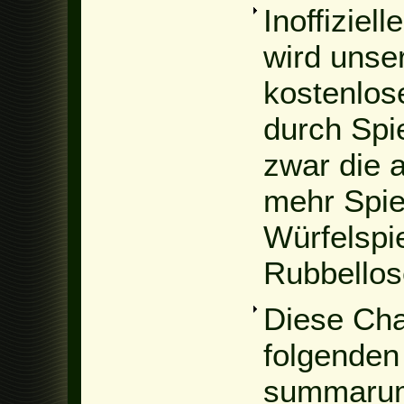
Inoffiziell
wird unse
kostenlos
durch Spi
zwar die 
mehr Spie
Würfelspi
Rubbellos
Diese Cha
folgenden
summarum 