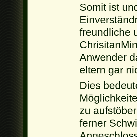
Somit ist und
Einverständn
freundliche u
ChrisitanMin
Anwender da
eltern gar nic
Dies bedeute
Möglichkeit
zu aufstöbe
ferner Schwi
Angeschloss