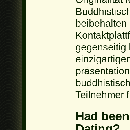
Buddhistisc
beibehalten
Kontaktplat
gegenseitig
einzigartige
präsentatio
buddhistisc
Teilnehmer f
Had been
Dating?