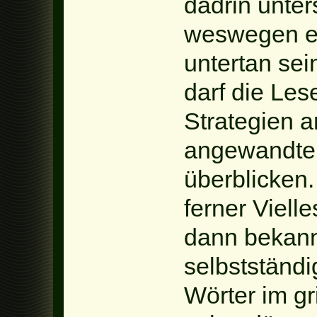
dadrin unte
weswegen el
untertan sei
darf die Les
Strategien a
angewandten
überblicken.
ferner Viell
dann bekann
selbstständi
Wörter im gr