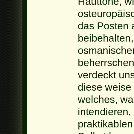
Hauttöne, w
osteuropäisc
das Posten a
beibehalten,
osmanischer
beherrschen.
verdeckt un
diese weise 
welches, wa
intendieren,
praktikablen