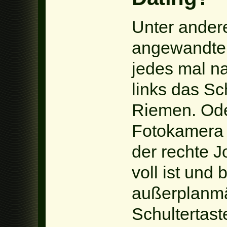
Unter ander
angewandten
jedes mal na
links das Sc
Riemen. Oder
Fotokamera l
der rechte 
voll ist und
außerplanmäß
Schultertast