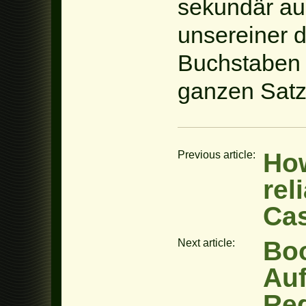
sekundär au
unsereiner 
Buchstaben 
ganzen Satzt
How
Previous article:
rel
Ca
Boo
Next article:
Auf
Reg