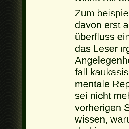
Zum beispie
davon erst al
überfluss ei
das Leser i
Angelegenhe
fall kaukasi
mentale Repr
sei nicht m
vorherigen S
wissen, war