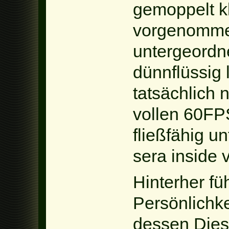
gemoppelt k
vorgenomme
untergeordne
dünnflüssig 
tatsächlich 
vollen 60FPS
fließfähig 
sera inside 
Hinterher fü
Persönlichke
dessen Dies