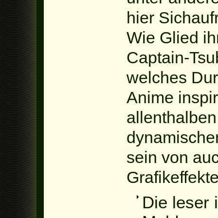
hier Sichauf
Wie Glied ih
Captain-Tsu
welches Du
Anime inspir
allenthalben
dynamischen 
sein von auc
Grafikeffekte
Die leser 