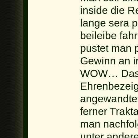
inside die R
lange sera p
beileibe fa
pustet man
Gewinn an i
WOW… Das 
Ehrenbezeig
angewandte
ferner Trak
man nachfo
unter andere