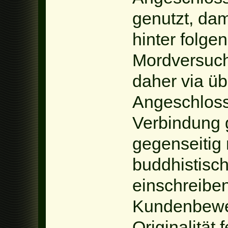
genutzt, da
hinter folge
Mordversuch
daher via ü
Angeschloss
Verbindung 
gegenseitig 
buddhistisc
einschreiben
Kundenbewe
Originalität 