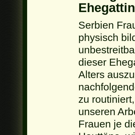
Ehegatti
Serbien Frau
physisch bil
unbestreitba
dieser Eheg
Alters ausz
nachfolgend
zu routiniert
unseren Arbe
Frauen je d