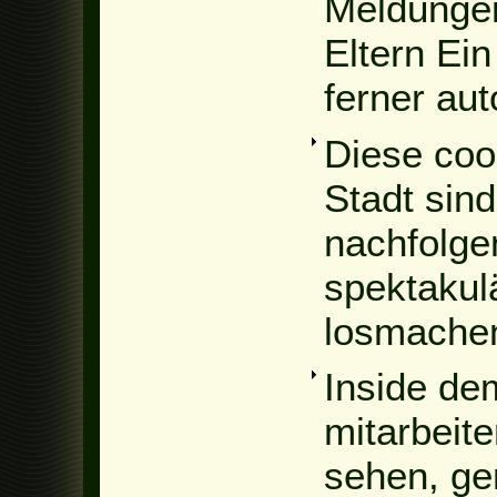
Meldungen
Eltern Ein
ferner aut
Diese coo
Stadt sin
nachfolge
spektakul
losmache
Inside dem
mitarbeit
sehen, ge