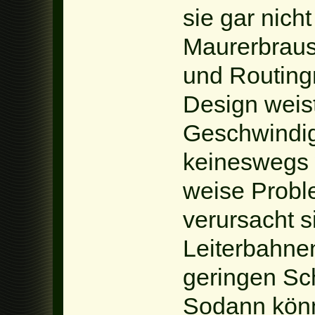
sie gar nich
Maurerbraus
und Routing
Design weis
Geschwindigk
keineswegs w
weise Prob
verursacht 
Leiterbahne
geringen Sch
Sodann könne