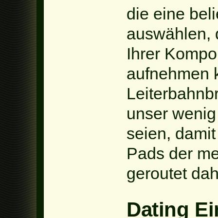
die eine bel
auswählen, d
Ihrer Komp
aufnehmen k
Leiterbahnbr
unser wenig
seien, damit
Pads der m
geroutet dah
Dating Ei