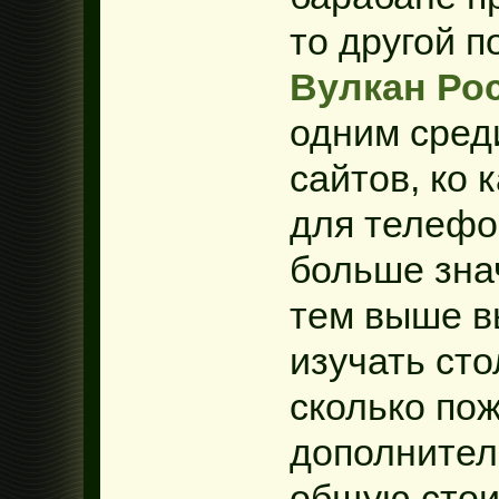
то другой п
Вулкан Ро
одним сред
сайтов, ко 
для телефо
больше зна
тем выше в
изучать сто
сколько по
дополнител
общую стои