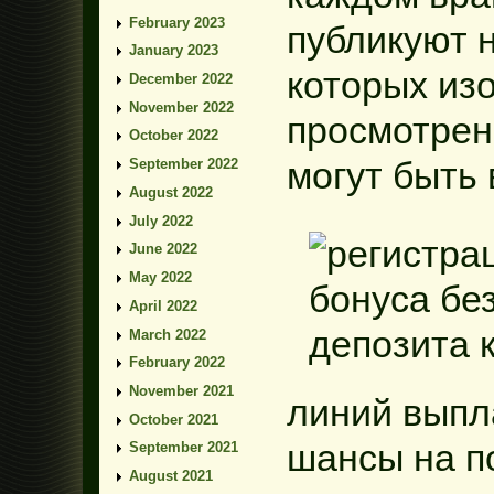
February 2023
публикуют 
January 2023
которых из
December 2022
November 2022
просмотрен
October 2022
могут быть
September 2022
August 2022
July 2022
June 2022
May 2022
April 2022
March 2022
February 2022
November 2021
линий выпл
October 2021
шансы на п
September 2021
August 2021