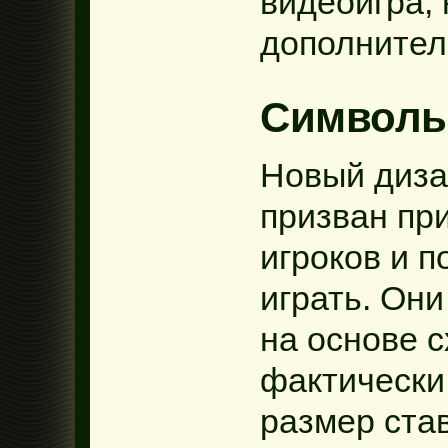
видеоигра, 
дополнител
Символ
Новый диза
призван пр
игроков и 
играть. Он
на основе с
фактически
размер став