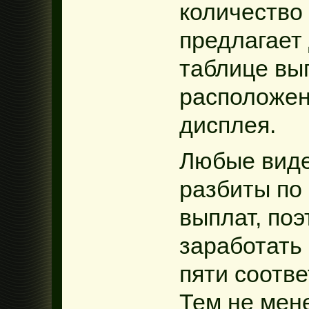
количество
предлагает
таблице вып
расположен
дисплея.
Любые вид
разбиты по
выплат, по
заработать
пяти соотв
Тем не мен