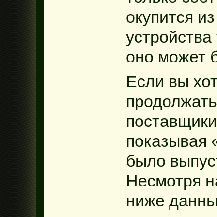
окупится и
устройства 
оно может б
Если вы хо
продолжать
поставщики
показывая 
было выпус
Несмотря н
ниже данны