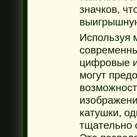
значков, ч
выигрышну
Используя 
современны
цифровые и
могут пред
возможност
изображени
катушки, о
тщательно 