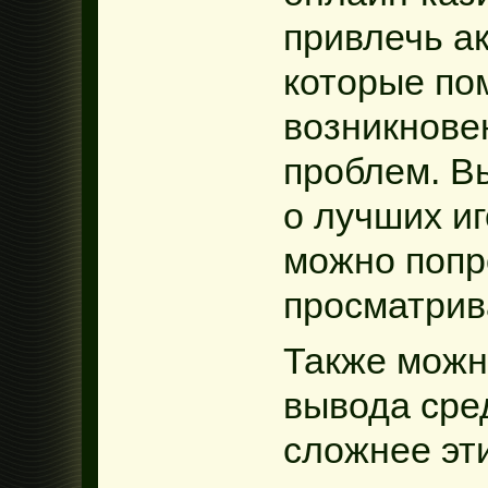
привлечь а
которые пом
возникнове
проблем. В
о лучших иг
можно попр
просматрива
Также можн
вывода сре
сложнее эт