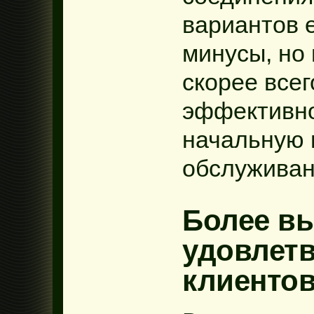
вариантов 
минусы, но
скорее всег
эффективно
начальную 
обслуживан
Более в
удовлет
клиенто