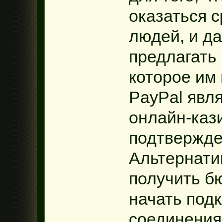
оказаться 
людей, и да
предлагать 
которое им
PayPal явл
онлайн-кази
подтвержде
Альтернати
получить б
начать под
соединения.