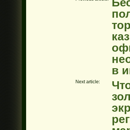
Бе
по
то
ка
оф
не
в 
Чт
Next article:
зол
экр
ре