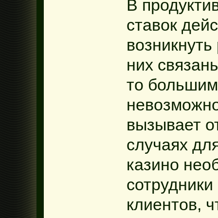
В продукти
ставок дей
возникнуть
них связан
то большим
невозможнос
вызывает о
случаях дл
казино нео
сотрудники
клиентов, 