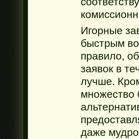
соответству
комиссионн
Игорные за
быстрым во
правило, о
заявок в те
лучше. Кром
множество 
альтернати
предоставл
даже мудрое