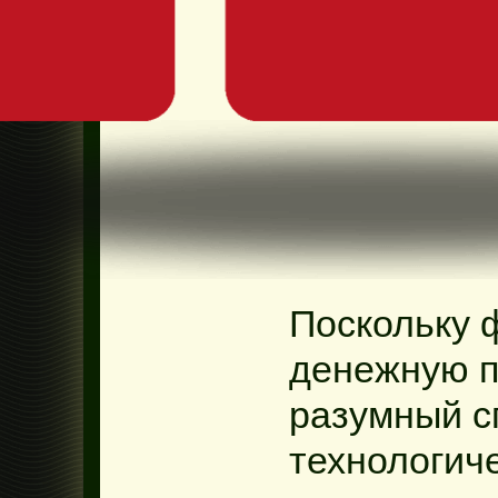
Поскольку 
денежную п
разумный с
технологиче