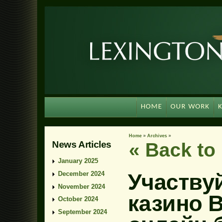
HOME
OUR WORK
Home
»
Archives
»
News Articles
« Back t
January 2025
Участву
December 2024
November 2024
казино В
October 2024
September 2024