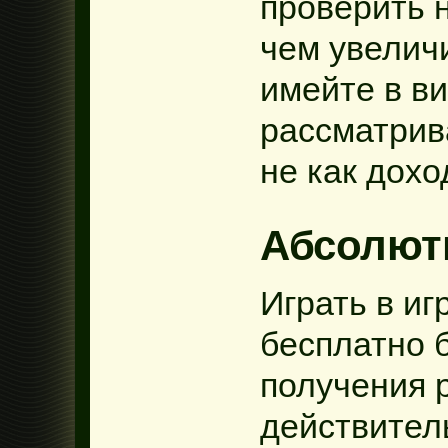
проверить 
чем увелич
имейте в ви
рассматрива
не как дохо
Абсолютн
Играть в иг
бесплатно 
получения 
действител