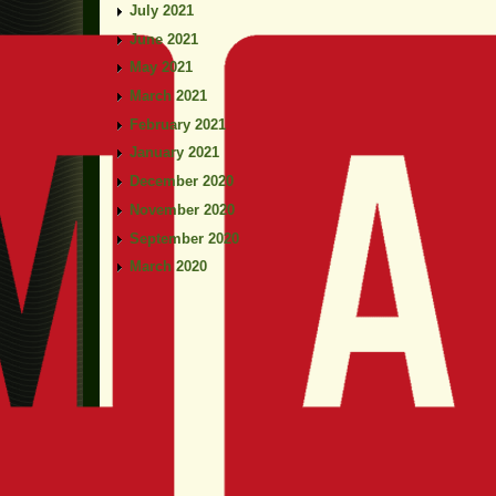
July 2021
June 2021
May 2021
March 2021
February 2021
January 2021
December 2020
November 2020
September 2020
March 2020