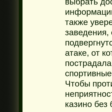
выбрать до
информации
также увер
заведения, 
подвергнут
атаке, от к
пострадала 
спортивные
Чтобы прот
неприятнос
казино без