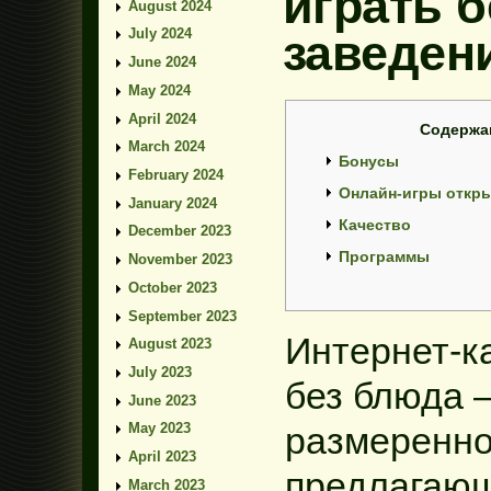
играть 
August 2024
заведен
July 2024
June 2024
May 2024
April 2024
Содержан
March 2024
Бонусы
February 2024
Онлайн-игры откр
January 2024
Качество
December 2023
Программы
November 2023
October 2023
September 2023
Интернет-к
August 2023
July 2023
без блюда 
June 2023
размеренно
May 2023
April 2023
предлагающ
March 2023