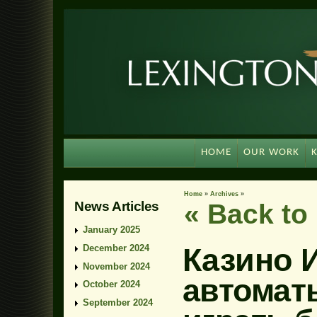
HOME
OUR WORK
Home
»
Archives
»
News Articles
« Back t
January 2025
Казино 
December 2024
November 2024
автомат
October 2024
September 2024