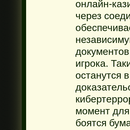
онлайн-каз
через соеди
обеспечива
независим
документов
игрока. Та
останутся в
доказатель
кибертерро
момент для
боятся бум