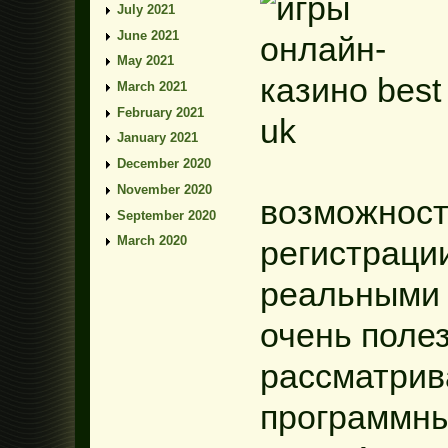
July 2021
June 2021
May 2021
March 2021
February 2021
January 2021
December 2020
November 2020
возможност
September 2020
March 2020
регистрации
реальными 
очень поле
рассматрив
программны