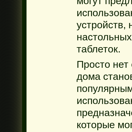
могут предл
использова
устройств,
настольных
таблеток.
Просто нет
дома стано
популярным
использова
предназнач
которые мог