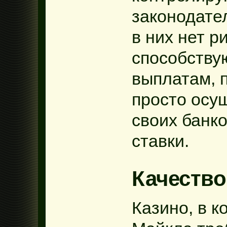
законодате
в них нет р
способству
выплатам, 
просто осу
своих банко
ставки.
Качество
Казино, в 