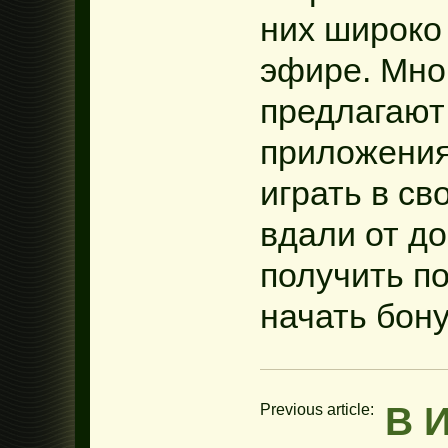
них широко
эфире. Мно
предлагают
приложения
играть в с
вдали от до
получить п
начать бон
В 
Previous article: