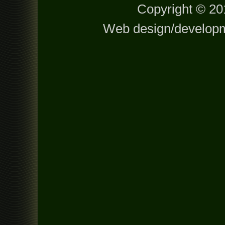
Copyright © 201
Web design/develop