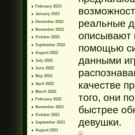
February 2023
возможност
January 2023
реальные д
December 2022
November 2022
описывают 
October 2022
помощью си
September 2022
August 2022
данными иг
July 2022
June 2022
распознава
May 2022
качестве п
April 2022
March 2022
того, они п
February 2022
быстрее об
November 2021
October 2021
девушки.
September 2021
August 2021