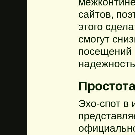
межконтине
сайтов, поэ
этого сдела
смогут сни
посещений 
надежность
Простот
Эхо-спот в
представля
официально