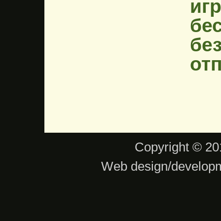
иг
бе
бе
от
Copyright © 201
Web design/develop