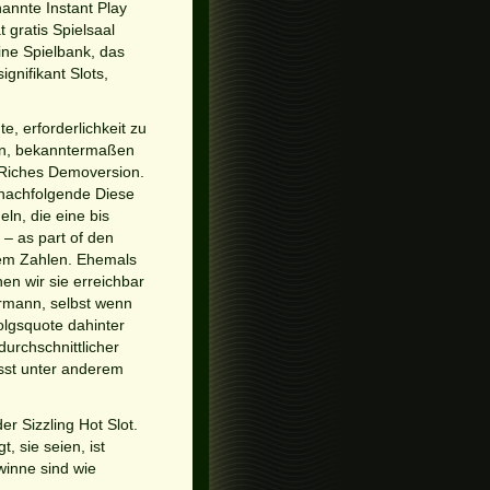
nannte Instant Play
 gratis Spielsaal
ine Spielbank, das
ignifikant Slots,
, erforderlichkeit zu
ern, bekanntermaßen
 Riches Demoversion.
 nachfolgende Diese
ln, die eine bis
– as part of den
rem Zahlen. Ehemals
en wir sie erreichbar
ermann, selbst wenn
olgsquote dahinter
urchschnittlicher
usst unter anderem
er Sizzling Hot Slot.
 sie seien, ist
winne sind wie