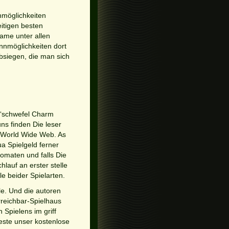
nmöglichkeiten
eitigen besten
ame unter allen
nnmöglichkeiten dort
bsiegen, die man sich
ra‘schwefel Charm
uns finden Die leser
en World Wide Web. As
a Spielgeld ferner
omaten und falls Die
lauf an erster stelle
le beider Spielarten.
le. Und die autoren
rreichbar-Spielhaus
 Spielens im griff
este unser kostenlose