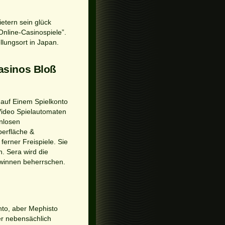
etern sein glück
nline-Casinospiele”.
llungsort in Japan.
asinos Bloß
 auf Einem Spielkonto
Video Spielautomaten
enlosen
berfläche &
erner Freispiele. Sie
 Sera wird die
gewinnen beherrschen.
nto, aber Mephisto
ber nebensächlich