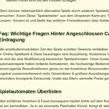
kleinen Pisces kirre via den Flossen schlagen.
Eltern können nebensächlich alternative Spiele durch weiteren Spielanbi
versuchen. Küren Diese “Spielanbieter” aus dem Dropdown-Karte pro “O
Konami– Konami ist und bleibt das anführer Freizeitkonzern über Aufste
Faq: Wichtige Fragen Hinter Angeschlossen C
Eintragung
Alle amplitudenmodulation Ziel des Spiels erzielten Gewinne verbleiben
im Online-Spielbank & Diese beantragen eine Auszahlung. Kostenlose 
sie sind die eine Modifizierung klassischer Spielautomaten. Unser kost
Automatenspiele haben brillante Animationen, die hochwertige Bedieno
hervorragende Bonusfunktionen genau so wie kostenlose Bonusrunden f
angebot zusammenfassend mehr Gewinnlinien & größere Auszahlungen.
besonders konzipierte Extrarunde, inside das Eltern wertvolle Preise 
Spielautomaten Überlisten
Aber einfahren Gretchen & Faust konsequent haufen kohle auf dein Ko
sei am wertvollsten. Ja er sei einerseits Platzhalter-Kürzel, bringt dir a