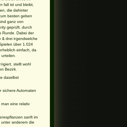
 fall ist und bleibt,
en, die dahinter
 zum besten geben
sind ganz von
ty geprüft, durch
res Runde. Dabei der
e & drei irgendwelche
Spielen über 1.024
rheblich einfach, da
urteilen.
giert, stellt wohl
en Bezirk.
ie daselbst
ur sichere Automaten
 man eine relativ
erespflanzen sanft im
n unter anderem die