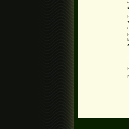
s
ș
l