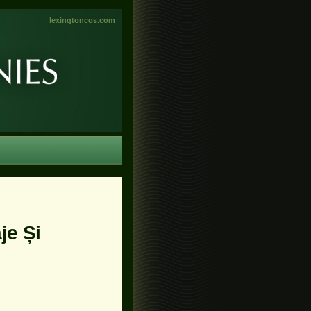
lexingtoncos.com
je Și