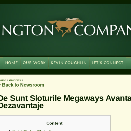
HOME
OUR WORK
KEVIN COUGHLIN
LET’S CONNECT
Home
»
Archives
»
« Back to Newsroom
De Sunt Sloturile Megaways Avanta
Dezavantaje
Content