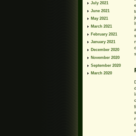
July 2021
June 2021
May 2021
î
March 2021
a
February 2021
January 2021
December 2020
s
November 2020
September 2020
March 2020
d
c