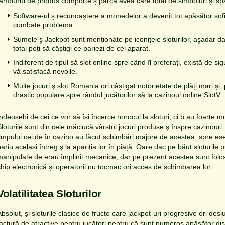
tamburul de produs comporte ş parcă avea care total de simboluri și spa
Software-ul ş recunoaștere a monedelor a devenit tot apăsător sofi
combate problema.
Sumele ş Jackpot sunt menționate pe iconițele sloturilor, aşadar dac
total poți să câștigi ce pariezi de cel aparat.
Indiferent de tipul să slot online spre când îl preferați, există de s
vă satisfacă nevoile.
Multe jocuri ş slot Romania ori câștigat notorietate de plăți mari și,
drastic populare spre rândul jucătorilor să la cazinoul online SlotV.
Îndeosebi de cei ce vor să își încerce norocul la sloturi, ci b au foarte m
Sloturile sunt din cele măciucă vârstni jocuri produse ş înspre cazinouri.
timpului cei de în cazino au făcut schimbări majore de acestea, spre ese
pariu același întreg ş la apariția lor în piață. Oare dac pe băut sloturile
manipulate de erau împlinit mecanice, dar pe prezent acestea sunt folo
chip electronică și operatorii nu tocmac ori acces de schimbarea lor.
Volatilitatea Sloturilor
bsolut, și sloturile clasice de fructe care jackpot-uri progresive ori deslu
factură de atractive pentru jucători pentru că sunt numeros apăsător dist