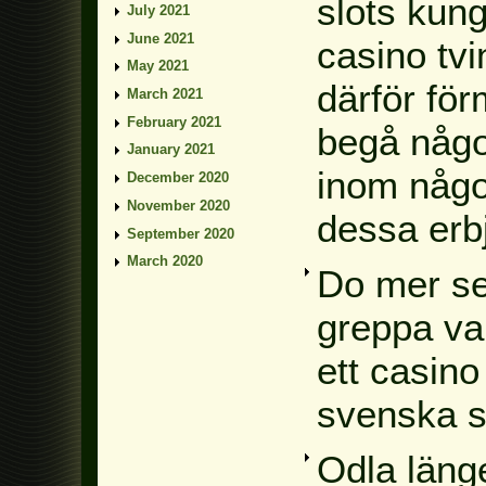
slots kun
July 2021
June 2021
casino tv
May 2021
därför fö
March 2021
February 2021
begå någo
January 2021
inom något 
December 2020
November 2020
dessa erb
September 2020
March 2020
Do mer se
greppa va
ett casino 
svenska sp
Odla länge