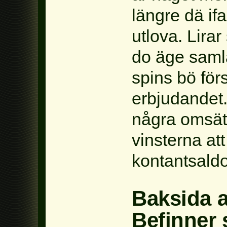
längre dä ifa
utlova. Lirar
do äge samla
spins bö förs
erbjudandet.
några omsät
vinsterna att 
kontantsaldo
Baksida 
Befinner 