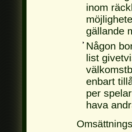
inom räckh
möjlighete
gällande 
Någon bon
list givet
välkomstb
enbart till
per spelar
hava andr
Omsättningsk