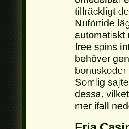
tillräckligt 
Nuförtide lä
automatiskt
free spins i
behöver gene
bonuskoder d
Somlig sajte
dessa, vilke
mer ifall ne
Fria Cas