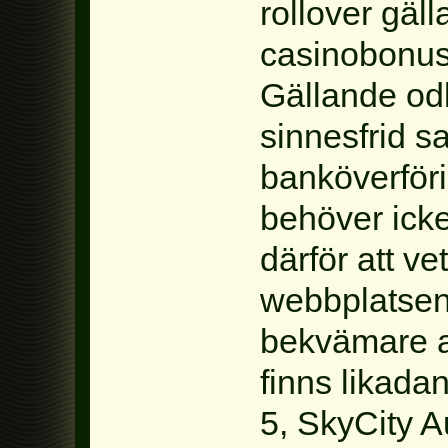
rollover gäl
casinobonusb
Gällande odl 
sinnesfrid sa
banköverför
behöver ick
därför att v
webbplatsen 
bekvämare at
finns likada
5, SkyCity 