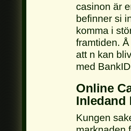
casinon är e
befinner si in
komma i stör
framtiden. Å
att n kan bl
med BankID
Online Ca
Inledand 
Kungen sake
marknaden få