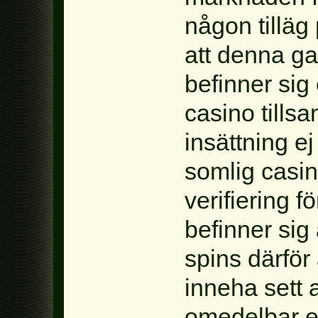
någon tilläg 
att denna g
befinner sig 
casino tills
insättning ej
somlig casin
verifiering 
befinner sig
spins därför 
inneha sett 
omedelbar er