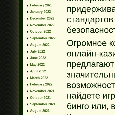
February 2023
придержива
January 2023
стандартов
December 2022
November 2022
безопаснос
October 2022
September 2022
Огромное к
August 2022
онлайн-каз
July 2022
June 2022
предлагают
May 2022
April 2022
значительн
March 2022
возможност
February 2022
November 2021
найдете игр
October 2021
бинго или, 
September 2021
August 2021