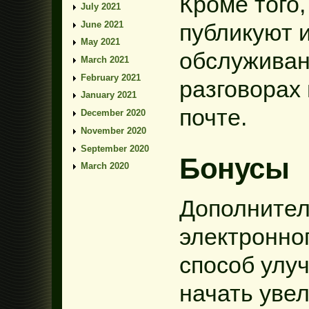
Кроме того,
July 2021
June 2021
публикуют 
May 2021
обслуживан
March 2021
February 2021
разговорах
January 2021
почте.
December 2020
November 2020
September 2020
Бонусы
March 2020
Дополнител
электронно
способ улу
начать уве