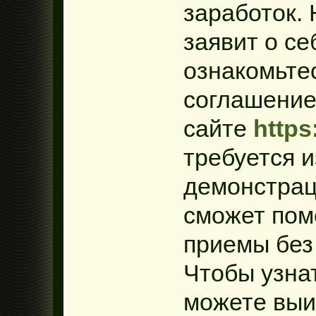
заработок.
заявит о се
ознакомьте
соглашение
сайте
https
требуется 
демонстрац
сможет пом
приемы без
Чтобы узнат
можете выиг