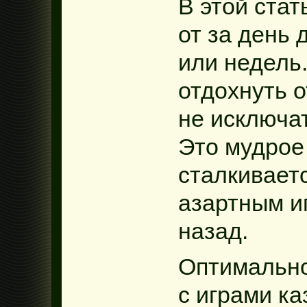
В этой стат
от за день 
или недель.
отдохнуть о
не исключат
Это мудрое 
сталкиваетс
азартным и
назад.
Оптимально
с играми к