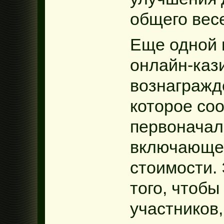
общего вес
Еще одной 
онлайн-каз
вознагражд
которое соо
первоначал
включающей
стоимости.
того, чтоб
участников