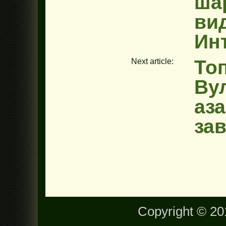
ша
ви
Ин
То
Next article:
Ву
аз
за
Copyright © 201