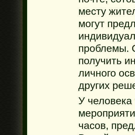
месту жител
могут пред
индивидуа
проблемы. 
получить и
личного осв
других реш
У человека 
мероприяти
часов, пре