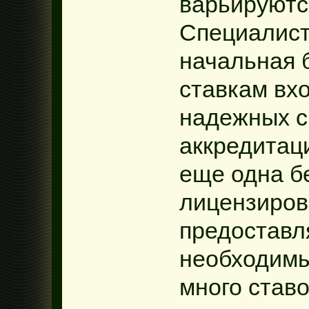
варьируются
Специалист
начальная 
ставкам вхо
надежных с
аккредитац
еще одна б
лицензирова
предоставл
необходимы
много став