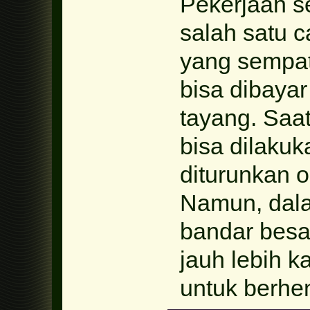
Pekerjaan s
salah satu c
yang sempat
bisa dibayar
tayang. Saat 
bisa dilaku
diturunkan o
Namun, dal
bandar besar
jauh lebih k
untuk berhen