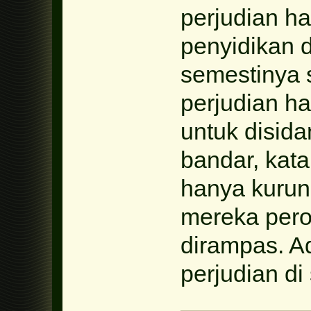
perjudian ha
penyidikan d
semestinya s
perjudian h
untuk disid
bandar, kat
hanya kurung
mereka perol
dirampas. A
perjudian di