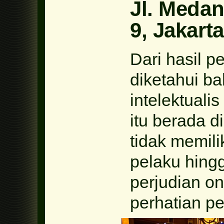
Jl. Medan
9, Jakart
Dari hasil 
diketahui b
intelektuali
itu berada d
tidak memil
pelaku hingg
perjudian on
perhatian p