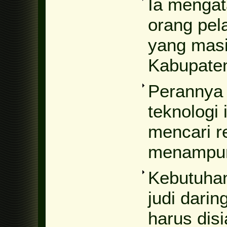
Ia mengat
orang pel
yang masi
Kabupate
Perannya 
teknologi 
mencari r
menampung
Kebutuhan
judi darin
harus dis