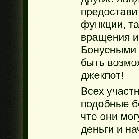
предостави
функции, т
вращения и
Бонусными 
быть возмо
джекпот!
Всех участ
подобные б
что они мо
деньги и на