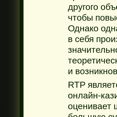
другого объ
чтобы повы
Однако одн
в себя про
значительн
теоретичес
и возникно
RTP являет
онлайн-кази
оценивает 
большую су