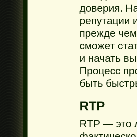
доверия. Н
репутации 
прежде чем
сможет стат
и начать в
Процесс пр
быть быстр
RTP
RTP — это 
фактическо