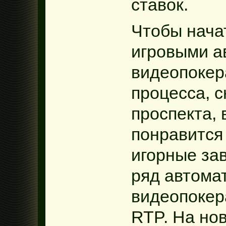
ставок.
Чтобы нача
игровыми а
видеопокер
процесса, 
проспекта, 
понравится
игорные зав
ряд автома
видеопокер
RTP. На но