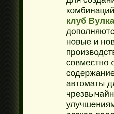
комбинаций
клуб Вулка
дополняютс
новые и но
производст
совместно 
содержание
автоматы д
чрезвычайн
улучшениям