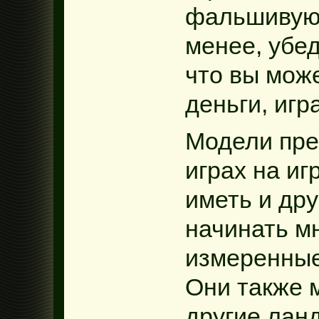
фальшивую 
менее, убед
что вы мож
деньги, игр
Модели пре
играх на иг
иметь и др
начинать м
измеренные
Они также 
другие лан