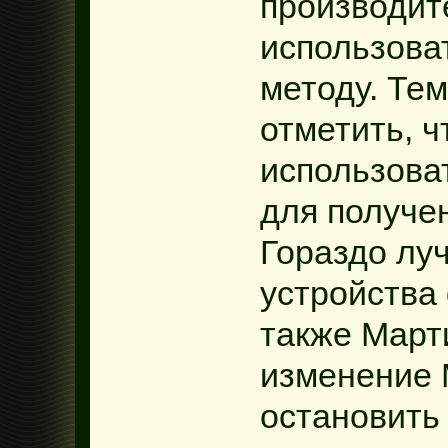
производит
использова
методу. Тем
отметить, ч
использова
для получе
Гораздо лу
устройства
также Март
изменение 
остановить