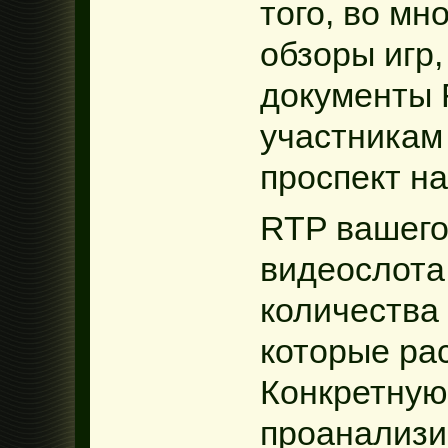
того, во мн
обзоры игр,
документы 
участникам
проспект на
RTP вашего
видеослота 
количества
которые ра
Конкретную
проанализи