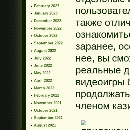
February 2023
пользовате
January 2023
также отли
December 2022
November 2022
ознакомить
October 2022
заранее, ос
September 2022
August 2022
нее, вы см
July 2022
June 2022
реальные д
May 2022
видеоигры 
April 2022
March 2022
продолжать 
February 2022
членом каз
November 2021
October 2021
September 2021
August 2021