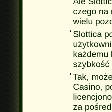
Ale Slotti
czego na 
wielu poz
Slottica 
użytkown
każdemu 
szybkość 
Tak, może
Casino, p
licencjon
za pośred