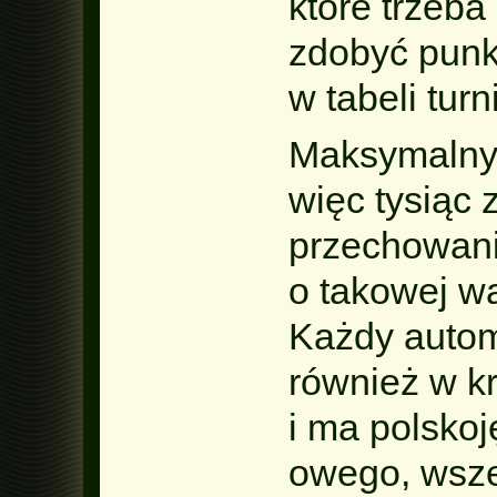
które trzeba
zdobyć punk
w tabeli turn
Maksymalny 
więc tysiąc 
przechowani
o takowej wa
Każdy autom
również w k
i ma polskoj
owego, wsze