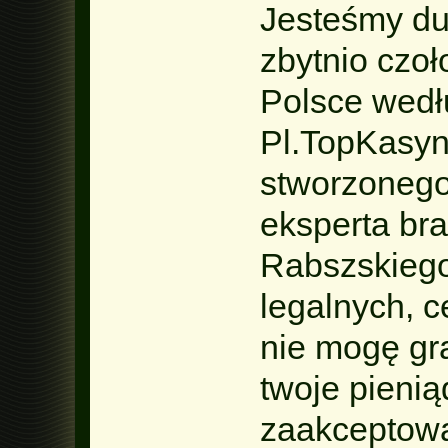
Jesteśmy du
zbytnio czo
Polsce wedł
Pl.TopKasyn
stworzonego
eksperta br
Rabszskiego.
legalnych, 
nie mogę gr
twoje pienią
zaakceptow