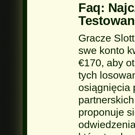
Faq: Naj
Testowan
Gracze Slot
swe konto k
€170, aby ot
tych losowan
osiągnięcia
partnerskich
proponuje s
odwiedzenia 