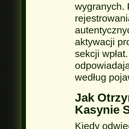
wygranych. 
rejestrowan
autentyczny
aktywacji pr
sekcji wpłat
odpowiadają
według poja
Jak Otrz
Kasynie S
Kiedy odwie