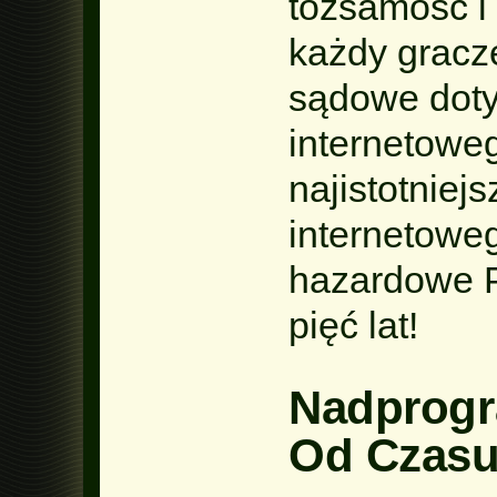
tożsamość i
każdy gracz
sądowe dot
internetoweg
najistotnie
internetoweg
hazardowe P
pięć lat!
Nadprog
Od Czasu