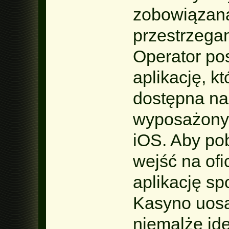
zobowiązan
przestrzegan
Operator po
aplikację, k
dostępna na
wyposażonyc
iOS. Aby pob
wejść na ofi
aplikację sp
Kasyno uosa
niemalże id