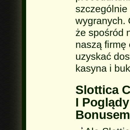
szczególnie
wygranych. 
że spośród 
naszą firmę
uzyskać do
kasyna i bu
Slottica 
I Poglądy
Bonusem