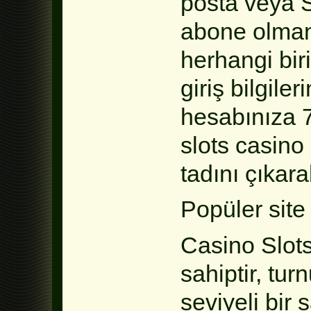
posta veya 
abone olman
herhangi bir
giriş bilgiler
hesabınıza 7s
slots casino
tadını çıkarab
Popüler site 
Casino Slots
sahiptir, tur
seviyeli bir 