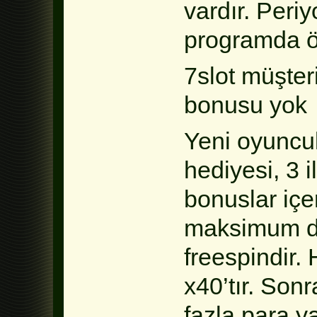
vardır. Peri
programda ö
7slot müşteri
bonusu yok
Yeni oyuncul
hediyesi, 3 i
bonuslar içe
maksimum d
freespindir. 
x40’tır. Son
fazla para y