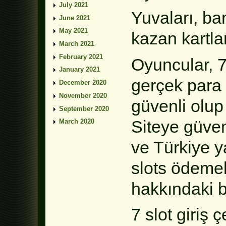
July 2021
Yuvaları, bar
June 2021
May 2021
kazan kartlar
March 2021
February 2021
Oyuncular, 7
January 2021
gerçek para
December 2020
November 2020
güvenli olup 
September 2020
Siteye güveni
March 2020
ve Türkiye y
slots ödeme
hakkındaki bil
7 slot giriş 