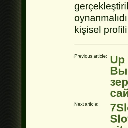
gerçekleştiri
oynanmalıdır
kişisel profi
Up
Previous article:
Вы
зе
са
7Sl
Next article:
Slo