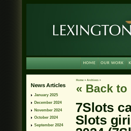
HOME
OUR WORK
Home
»
Archives
»
News Articles
« Back t
January 2025
7Slots ca
December 2024
November 2024
Slots gir
October 2024
September 2024