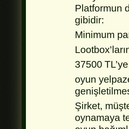
Platformun d
gibidir:
Minimum par
Lootbox’ların 
37500 TL’ye
oyun yelpaze
genişletilmes
Şirket, müşte
oynamaya teş