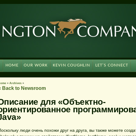
HOME
OUR WORK
KEVIN COUGHLIN
LET’S CONNECT
Home
»
Archives
»
« Back to Newsroom
Описание для «Объектно-
ориентированное программиров
Java»
Поскольку люди очень похожи друг на друга, вы также можете созда