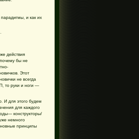
парадигмы, и как их
.
 же действия
 почему бы не
тно-
овичков. Этот
новички не всегда
П, то руки и ноги —
о. И для этого будем
начения для каждого
оды— конструкторы/
 уже немного
основные принципы