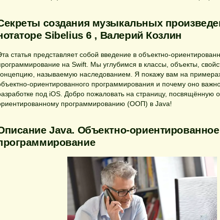
Секреты создания музыкальных произведе
нотаторе Sibelius 6 , Валерий Козлин
Эта статья представляет собой введение в объектно-ориентирован
программирование на Swift. Мы углубимся в классы, объекты, свойс
концепцию, называемую наследованием. Я покажу вам на примерах
объектно-ориентированного программирования и почему оно важно
разработке под iOS. Добро пожаловать на страницу, посвящённую 
ориентированному программированию (ООП) в Java!
Описание Java. Объектно-ориентированное
программирование