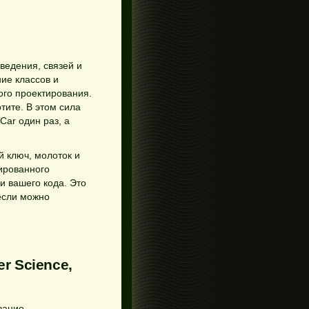
ведения, связей и
ие классов и
ого проектирования.
тите. В этом сила
Car один раз, а
й ключ, молоток и
ированного
и вашего кода. Это
если можно
r Science,
вание.