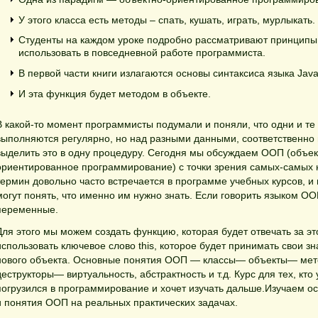
У этого класса есть методы – спать, кушать, играть, мурлыкать.
Студенты на каждом уроке подробно рассматривают принципы 
использовать в повседневной работе программиста.
В первой части книги излагаются основы синтаксиса языка Java
И эта функция будет методом в объекте.
В какой-то момент программисты подумали и поняли, что одни и те
выполняются регулярно, но над разными данными, соответственно
выделить это в одну процедуру. Сегодня мы обсуждаем ООП (объек
ориентированное программирование) с точки зрения самых-самых н
термин довольно часто встречается в программе учебных курсов, и 
могут понять, что именно им нужно знать. Если говорить языком ОО
переменные.
Для этого мы можем создать функцию, которая будет отвечать за эт
использовать ключевое слово this, которое будет принимать свои з
нового объекта. Основные понятия ООП — классы— объекты— мет
деструкторы— виртуальность, абстрактность и т.д. Курс для тех, кто
погрузился в программирование и хочет изучать дальше.Изучаем 
и понятия ООП на реальных практических задачах.