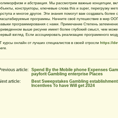
полиморфизм и абстракция. Мы рассмотрим важные концепции, вк
объекты, конструкторы, ключевые слова this и super, перегрузку м
доступа и многое другое. Эти знания помогут вам создавать более 
масштабируемые программы. Начните своё путешествие в мир ООП
навыки программирования с нами. Примечание Степень затемнени
приведенном выше рисунке имеет более глубокий смысл, чем может
первый взгляд. Если ассоциировать реализацию программного моду
IT курсы онлайн от лучших специалистов в своей отросли
https://d
here.
Previous article:
Spend By the Mobile phone Expenses Gamb
payforit Gambling enterprise Places
Next article:
Best Sweepstakes Gambling establishment
Incentives To have Will get 2024