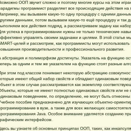
Возможно ООП звучит сложно и поэтому многие курсы на этом играю
парадигмы программист разделяет все происходящие действия на 
Например, мы вызываем какую-то одну процедуру с одними данным
другими данными, потом вызываем какую-то ещё процедуру и так д
выполняем все действия подряд, а рассматриваем задачу как набо
Для успеха в программировании нужны не только технические навы
эффективно управлять своими задачами и целями. В этой статье м
SMART-целей и рассмотрим, как программисты могут использовать 
повышения производительности и профессионального развития.
А абстракция и полиморфизм достигнуты. Указатель на функцию ос
теперь за одним и тем же указателем на функцию стоят разные алг
При этом под классом понимают некоторую абстракцию совокупност
которые имеют общий набор свойств и обладают одинаковым пове
объект в этом случае рассматривается как экземпляр соответствующ
Объекты, которые не имеют полностью одинаковых свойств или не
одинаковым поведением, по определению, не могут быть отнесены 
Учебное пособие предназначено для изучающих объектно-ориенти
программирование в вузе, а также для всех желающих самостоятель
программирования Java. Особое внимание уделяется созданию пр
графическим интерфейсом.
Здесь вы узнаете об основных принципах ООП, таких, как инкапсул