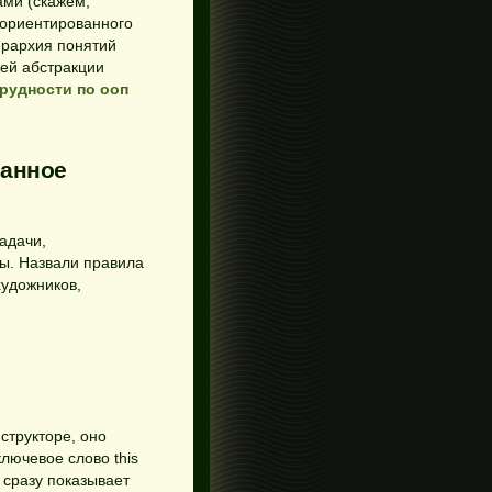
ами (скажем,
-ориентированного
ерархия понятий
ей абстракции
рудности по ооп
ванное
адачи,
ы. Назвали правила
удожников,
нструкторе, оно
ключевое слово this
 сразу показывает