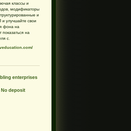
лючая классы и
етодов, модификаторы
структурированные и
 и улучшайте свои
я фона на
 показаться на
ля с.
eveducation.com/
ling enterprises
 No deposit