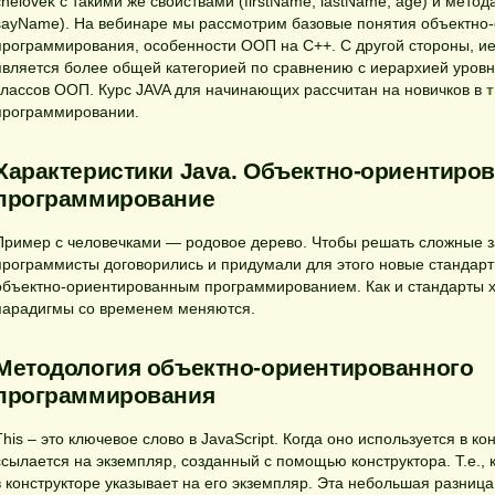
chelovek с такими же свойствами (firstName, lastName, age) и метод
sayName). На вебинаре мы рассмотрим базовые понятия объектно
программирования, особенности ООП на С++. С другой стороны, и
является более общей категорией по сравнению с иерархией уровн
классов ООП. Курс JAVA для начинающих рассчитан на новичков в
т
программировании.
Характеристики Java. Объектно-ориентиро
программирование
Пример с человечками — родовое дерево. Чтобы решать сложные з
программисты договорились и придумали для этого новые стандарт
объектно-ориентированным программированием. Как и стандарты х
парадигмы со временем меняются.
Методология объектно-ориентированного
программирования
This – это ключевое слово в JavaScript. Когда оно используется в ко
ссылается на экземпляр, созданный с помощью конструктора. Т.е., 
в конструкторе указывает на его экземпляр. Эта небольшая разница