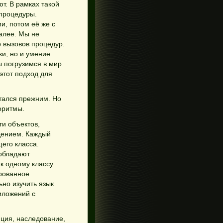
т. В рамках такой
процедуры.
и, потом её же с
алее. Мы не
р вызовов процедур.
ки, но и умение
ы погрузимся в мир
этот подход для
тался прежним. Но
оритмы.
и объектов,
дением. Каждый
его класса.
 обладают
к одному классу.
рованное
но изучить язык
иложений с
яция, наследование,