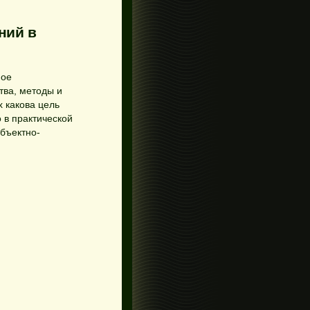
ний в
ное
тва, методы и
 какова цель
 в практической
объектно-