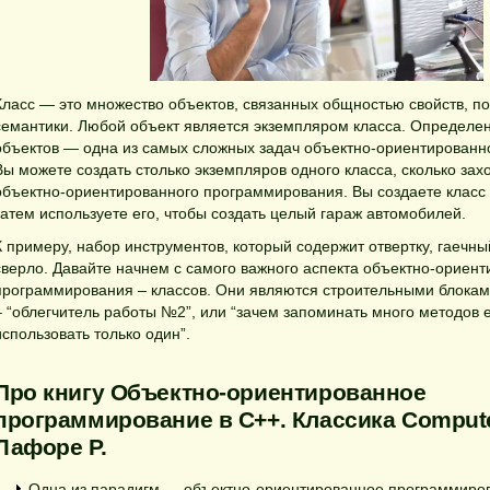
Класс — это множество объектов, связанных общностью свойств, по
семантики. Любой объект является экземпляром класса. Определен
объектов — одна из самых сложных задач объектно-ориентированн
Вы можете создать столько экземпляров одного класса, сколько захо
объектно-ориентированного программирования. Вы создаете класс 
затем используете его, чтобы создать целый гараж автомобилей.
К примеру, набор инструментов, который содержит отвертку, гаечны
сверло. Давайте начнем с самого важного аспекта объектно-ориент
программирования – классов. Они являются строительными блокам
– “облегчитель работы №2”, или “зачем запоминать много методов 
использовать только один”.
Про книгу Объектно-ориентированное
программирование в С++. Классика Compute
Лафоре Р.
Одна из парадигм — объектно-ориентированное программиро