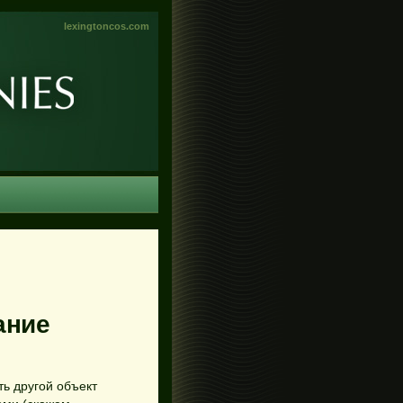
lexingtoncos.com
ание
ть другой объект