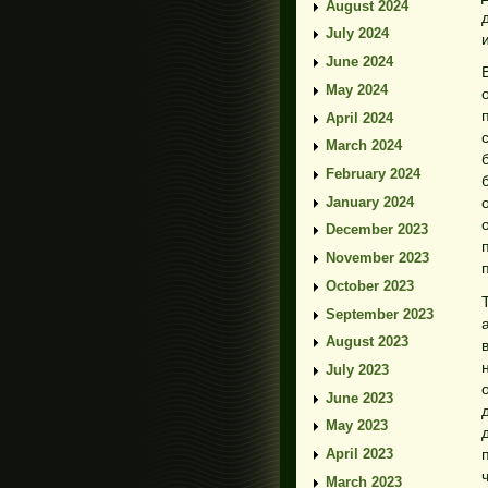
August 2024
July 2024
June 2024
May 2024
April 2024
March 2024
February 2024
January 2024
December 2023
November 2023
October 2023
September 2023
August 2023
July 2023
June 2023
May 2023
April 2023
March 2023