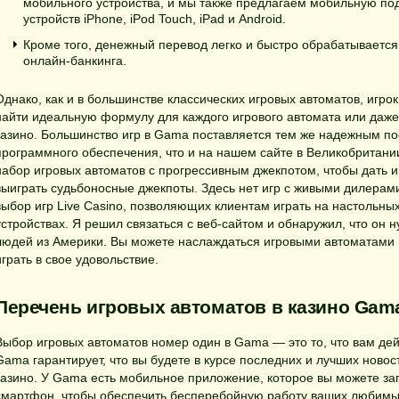
мобильного устройства, и мы также предлагаем мобильную по
устройств iPhone, iPod Touch, iPad и Android.
Кроме того, денежный перевод легко и быстро обрабатывает
онлайн-банкинга.
Однако, как и в большинстве классических игровых автоматов, игрок
найти идеальную формулу для каждого игрового автомата или даже
казино. Большинство игр в Gama поставляется тем же надежным п
программного обеспечения, что и на нашем сайте в Великобритани
набор игровых автоматов с прогрессивным джекпотом, чтобы дать 
выиграть судьбоносные джекпоты. Здесь нет игр с живыми дилерами
выбор игр Live Casino, позволяющих клиентам играть на настольны
устройствах. Я решил связаться с веб-сайтом и обнаружил, что он н
людей из Америки. Вы можете наслаждаться игровыми автоматами
играть в свое удовольствие.
Перечень игровых автоматов в казино Gam
Выбор игровых автоматов номер один в Gama — это то, что вам дей
Gama гарантирует, что вы будете в курсе последних и лучших ново
казино. У Gama есть мобильное приложение, которое вы можете заг
смартфон, чтобы обеспечить бесперебойную работу ваших любимых