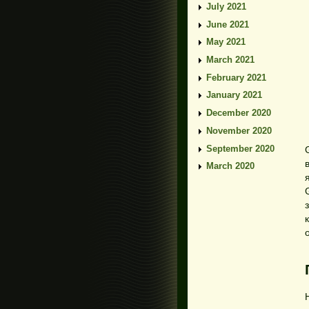
July 2021
June 2021
May 2021
March 2021
February 2021
January 2021
December 2020
November 2020
September 2020
March 2020