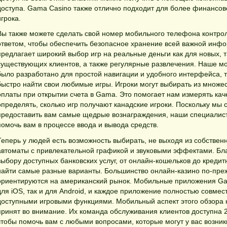
доступа. Gama Casino также отлично подходит для более финансов
игрока.
Вы также можете сделать свой номер мобильного телефона контро
ответом, чтобы обеспечить безопасное хранение всей важной инф
предлагает широкий выбор игр на реальные деньги как для новых, т
существующих клиентов, а также регулярные развлечения. Наше м
было разработано для простой навигации и удобного интерфейса, т
быстро найти свои любимые игры. Игроки могут выбирать из множе
оплаты при открытии счета в Gama. Это помогает нам измерять каче
определять, сколько игр получают канадские игроки. Поскольку мы
предоставить вам самые щедрые вознаграждения, наши специалист
помочь вам в процессе ввода и вывода средств.
Теперь у людей есть возможность выбирать, не выходя из собствен
автоматы с привлекательной графикой и звуковыми эффектами. Б
выбору доступных банковских услуг, от онлайн-кошельков до кредит
найти самые разные варианты. Большинство онлайн-казино по-пре
ориентируются на американский рынок. Мобильные приложения Ga
для iOS, так и для Android, и каждое приложение полностью совме
доступными игровыми функциями. Мобильный аспект этого обзора
принят во внимание. Их команда обслуживания клиентов доступна 24
чтобы помочь вам с любыми вопросами, которые могут у вас возник