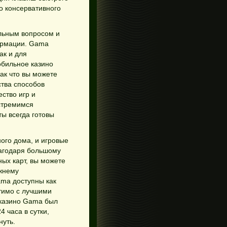
о консервативного
льным вопросом и
ормации. Gama
ак и для
обильное казино
ак что вы можете
ства способов
ство игр и
 стремимся
ы всегда готовы
ного дома, и игровые
лагодаря большому
ных карт, вы можете
жнему
ma доступны как
стимо с лучшими
 казино Gama был
 часа в сутки,
нуть.