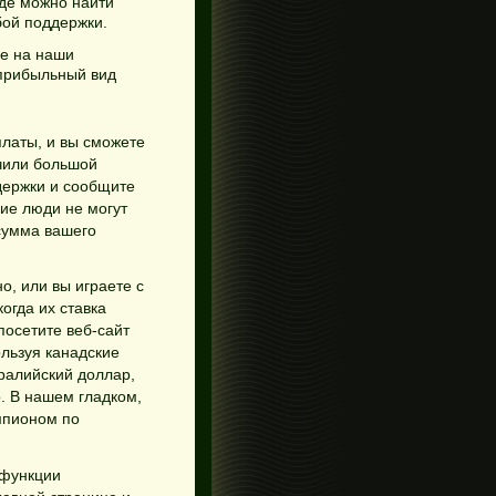
 где можно найти
бой поддержки.
ие на наши
 прибыльный вид
латы, и вы сможете
учили большой
держки и сообщите
гие люди не могут
 сумма вашего
о, или вы играете с
огда их ставка
посетите веб-сайт
ользуя канадские
тралийский доллар,
. В нашем гладком,
емпионом по
 функции