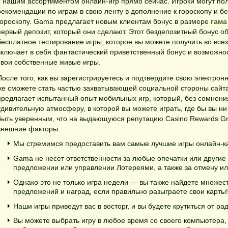
с нашим ассортиментом онлайн-игр прямо сейчас. Игроки могут по
рекомендации по играм в свою ленту в дополнение к гороскопу и б
гороскопу. Gama предлагает новым клиентам бонус в размере
гама
первый депозит, который они сделают. Этот бездепозитный бонус о
бесплатное тестирование игры, которое вы можете получить во всех
включает в себя фантастический приветственный бонус и возможно
свои собственные живые игры.
После того, как вы зарегистрируетесь и подтвердите свою электронн
же сможете стать частью захватывающей социальной стороны сайт
предлагает испытанный опыт мобильных игр, который, без сомнени
удивительную атмосферу, в которой вы можете играть, где бы вы н
быть уверенным, что на выдающуюся репутацию Casino Rewards G
внешние факторы.
Мы стремимся предоставить вам самые лучшие игры онлайн-к
Gama не несет ответственности за любые опечатки или другие 
предложении или управлении Лотереями, а также за отмену ил
Однако это не только игра недели — вы также найдете множес
предложений и наград, если правильно разыграете свои карты!
Наши игры приведут вас в восторг, и вы будете крутиться от р
Вы можете выбрать игру в любое время со своего компьютера,