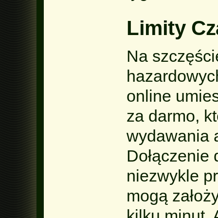
Limity C
Na szczęści
hazardowych
online umie
za darmo, k
wydawania an
Dołączenie d
niezwykle pr
mogą założy
kilku minut.