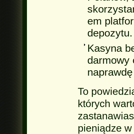
skorzysta
em platfo
depozytu.
Kasyna be
darmowy 
naprawdę 
To powiedzia
których wart
zastanawiasz
pieniądze w 