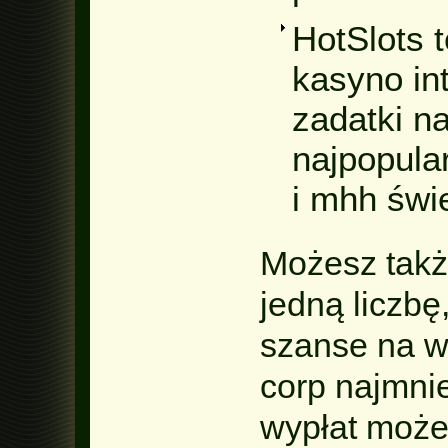
HotSlots 
kasyno in
zadatki n
najpopula
i mhh świ
Możesz takż
jedną liczbę
szanse na w
corp najmniej
wypłat może