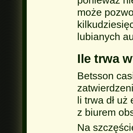
może pozwol
kilkudziesię
lubianych au
Ile trwa 
Betsson casi
zatwierdzeni
li trwa dł uż
z biurem obsł
Na szczęście