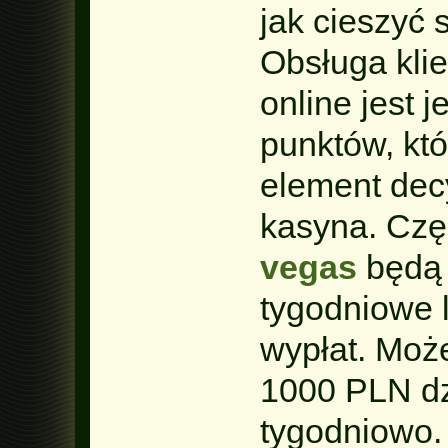
jak cieszyć 
Obsługa klie
online jest 
punktów, kt
element dec
kasyna. Czę
vegas
będą 
tygodniowe l
wypłat. Może
1000 PLN dz
tygodniowo.