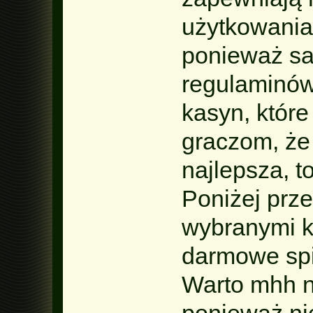
użytkowania.
ponieważ sa
regulaminów
kasyn, które
graczom, że 
najlepsza, t
Poniżej prze
wybranymi ka
darmowe spi
Warto mhh n
ponieważ ni