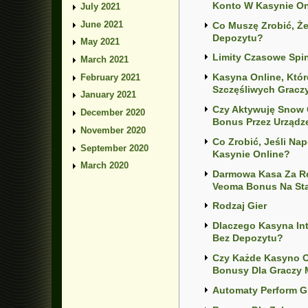
Konto W Kasynie On 
July 2021
June 2021
Co Muszę Zrobić, Ż
Depozytu?
May 2021
Limity Czasowe Spin
March 2021
Kasyna Online, Któr
February 2021
Szczęśliwych Graczy
January 2021
Czy Aktywuję Snow
December 2020
Bonus Przez Urządz
November 2020
Co Zrobić, Jeśli Na
September 2020
Kasynie Online?
March 2020
Darmowa Kasa Za Re
Veoma Bonus Na Sta
Rodzaj Gier
Dlaczego Kasyna In
Bez Depozytu?
Czy Każde Kasyno O
Bonusy Dla Graczy 
Automaty Perform Gr