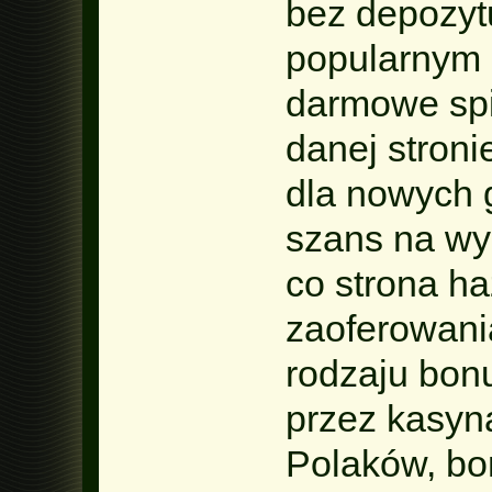
bez depozytu
popularnym
darmowe spi
danej stroni
dla nowych 
szans na wy
co strona h
zaoferowani
rodzaju bon
przez kasyn
Polaków, bo