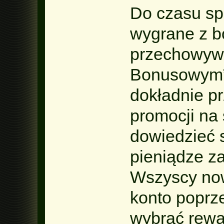
Do czasu sp
wygrane z b
przechowyw
Bonusowym”
dokładnie p
promocji na 
dowiedzieć 
pieniądze za
Wszyscy now
konto poprze
wybrać rew