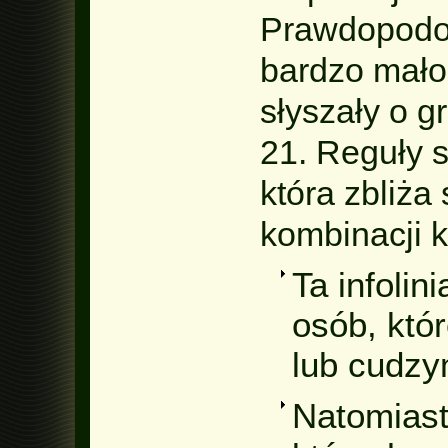
Prawdopodob
bardzo mało 
słyszały o g
21. Reguły 
która zbliża 
kombinacji k
Ta infolin
osób, któ
lub cudz
Natomiast 