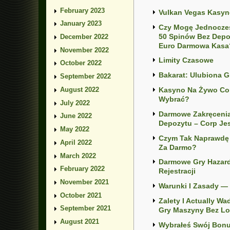
February 2023
Vulkan Vegas Kasy
January 2023
Czy Mogę Jednocześ
50 Spinów Bez Depo
December 2022
Euro Darmowa Kasa
November 2022
Limity Czasowe
October 2022
Bakarat: Ulubiona 
September 2022
August 2022
Kasyno Na Żywo Co
Wybrać?
July 2022
Darmowe Zakręcenia
June 2022
Depozytu – Corp Je
May 2022
Czym Tak Naprawdę 
April 2022
Za Darmo?
March 2022
Darmowe Gry Hazar
February 2022
Rejestracji
November 2021
Warunki I Zasady —
October 2021
Zalety I Actually W
September 2021
Gry Maszyny Bez L
August 2021
Wybrałeś Swój Bonu