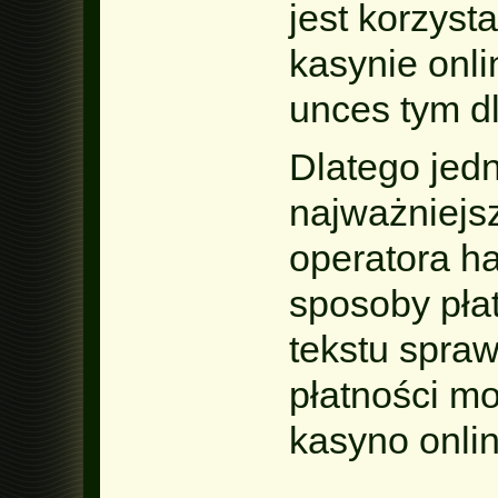
jest korzys
kasynie onlin
unces tym dl
Dlatego jed
najważniejs
operatora h
sposoby płat
tekstu spra
płatności m
kasyno onli