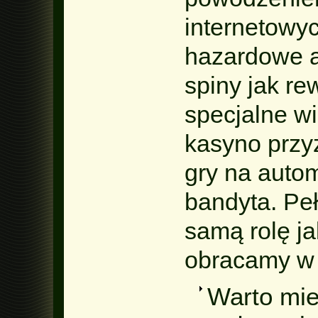
internetowy
hazardowe a
spiny jak re
specjalne wi
kasyno przy
gry na autom
bandyta. Peł
samą rolę ja
obracamy w 
Warto mie