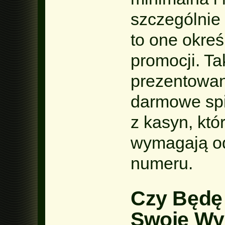
szczególnie
to one okreś
promocji. Ta
prezentowan
darmowe spin
z kasyn, kt
wymagają od
numeru.
Czy Będę
Swoje Wyg