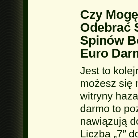
Czy Mogę
Odebrać 
Spinów B
Euro Dar
Jest to kole
możesz się 
witryny haz
darmo to poz
nawiązują d
Liczba „7” d