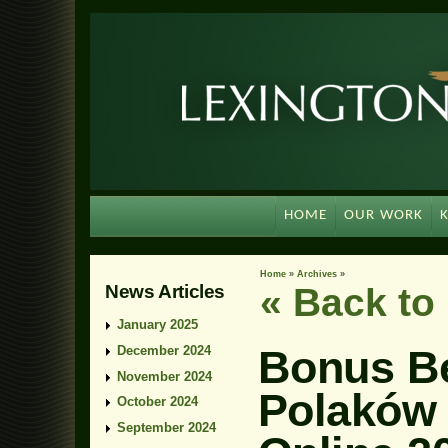
HOME
OUR WORK
Home
»
Archives
»
News Articles
« Back t
January 2025
Bonus Be
December 2024
November 2024
Polaków
October 2024
September 2024