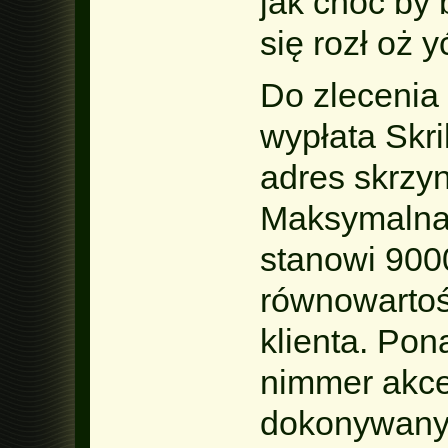
jak choć by 
się rozł oż y
Do zlecenia 
wypłata Skril
adres skrzyn
Maksymalna 
stanowi 90
równowartoś
klienta. Pon
nimmer akce
dokonywanyc