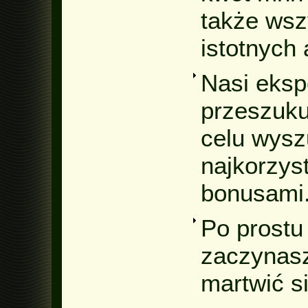
także wsz
istotnych
Nasi eksp
przeszuku
celu wysz
najkorzyst
bonusami
Po prostu 
zaczynasz
martwić si