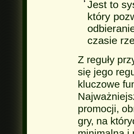
Jest to s
który poz
odbieranie
czasie rz
Z reguły pr
się jego reg
kluczowe fun
Najważniejsz
promocji, o
gry, na któr
minimalna i