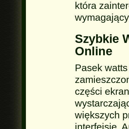
która zainte
wymagającyc
Szybkie 
Online
Pasek watts 
zamieszczon
części ekran
wystarczają
większych p
interfejsie.