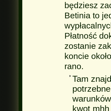
będziesz za
Betinia to j
wypłacalnyc
Płatność do
zostanie za
koncie około
rano.
Tam znajd
potrzebne
warunków
kwot mhh 