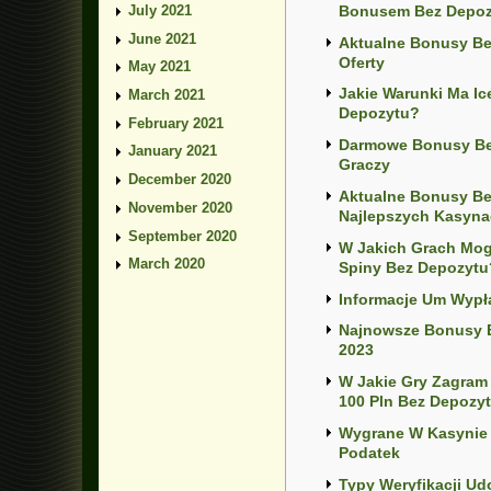
Bonusem Bez Depoz
July 2021
June 2021
Aktualne Bonusy Be
Oferty
May 2021
Jakie Warunki Ma Ic
March 2021
Depozytu?
February 2021
Darmowe Bonusy Be
January 2021
Graczy
December 2020
Aktualne Bonusy B
November 2020
Najlepszych Kasyn
September 2020
W Jakich Grach Mo
March 2020
Spiny Bez Depozytu
Informacje Um Wypł
Najnowsze Bonusy 
2023
W Jakie Gry Zagram
100 Pln Bez Depozy
Wygrane W Kasynie 
Podatek
Typy Weryfikacji Ud