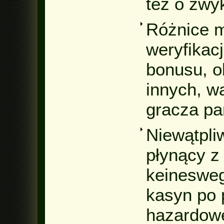
też o zwy
Różnice m
weryfikac
bonusu, o
innych, w
gracza pa
Niewątpli
płynący z
keinesweg
kasyn po 
hazardowe