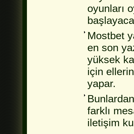
oyunları 
başlayaca
Mostbet yaz
en son ya
yüksek kal
için elleri
yapar.
Bunlardan 
farklı mes
iletişim ku