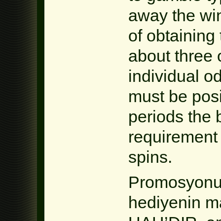
away the win
of obtaining
about three o
individual o
must be posi
periods the
requirement 
spins.
Promosyonun
hediyenin 