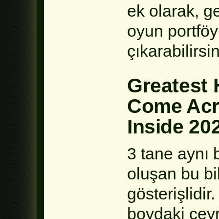
ek olarak, ge
oyun portföy
çıkarabilirsin
Greatest 
Come Acr
Inside 20
3 tane aynı 
oluşan bu bi
gösterişlidir
boydaki çeyr