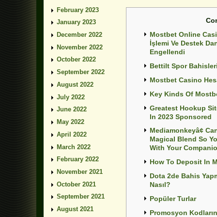
February 2023
Co
January 2023
Mostbet Online Cas
December 2022
İşlemi Ve Destek Da
November 2022
Engellendi
October 2022
Bettilt Spor Bahisler
September 2022
Mostbet Casino Hes
August 2022
Key Kinds Of Mostb
July 2022
Greatest Hookup Sit
June 2022
In 2023 Sponsored
May 2022
Mediamonkeyâ¢ Can
April 2022
Magical Blend So Yo
March 2022
With Your Compani
February 2022
How To Deposit In 
November 2021
Dota 2de Bahis Yapm
October 2021
Nasıl?
September 2021
Popüler Turlar
August 2021
Promosyon Kodların