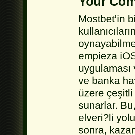
Your Co
Mostbet’in bi
kullanıcıları
oynayabilme
empieza iOS 
uygulaması va
ve banka hav
üzere çeşitl
sunarlar. Bu
elveri?li yo
sonra, kazan