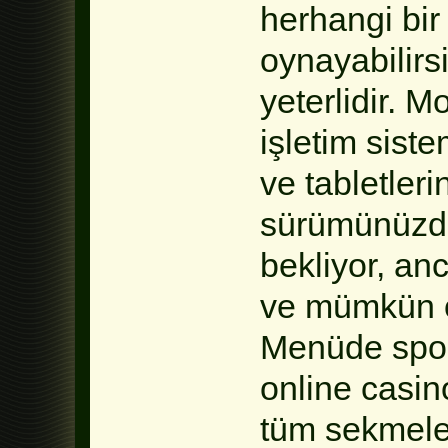
herhangi bir
oynayabilirs
yeterlidir. 
işletim siste
ve tabletleri
sürümünüzdek
bekliyor, an
ve mümkün ol
Menüde spor 
online casino
tüm sekmeler