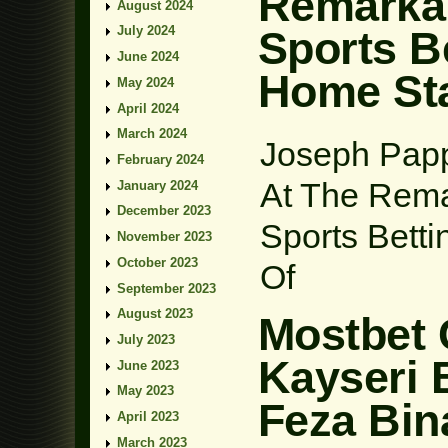
Remarkab
August 2024
Sports B
July 2024
June 2024
Home St
May 2024
April 2024
March 2024
Joseph Papp
February 2024
At The Remar
January 2024
December 2023
Sports Bett
November 2023
October 2023
Of
September 2023
August 2023
Mostbet 
July 2023
Kayseri 
June 2023
May 2023
Feza Bin
April 2023
March 2023