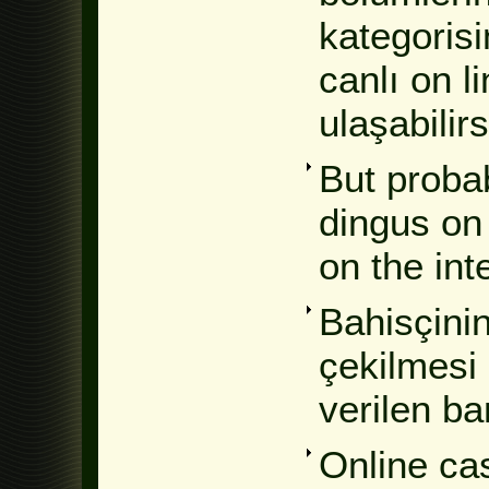
kategoris
canlı on l
ulaşabilirs
But probab
dingus on 
on the int
Bahisçinin
çekilmesi
verilen ba
Online ca