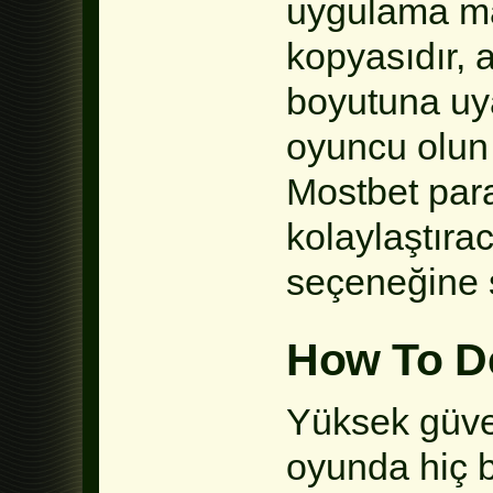
uygulama m
kopyasıdır, 
boyutuna uya
oyuncu olun 
Mostbet para
kolaylaştır
seçeneğine s
How To De
Yüksek güve
oyunda hiç b