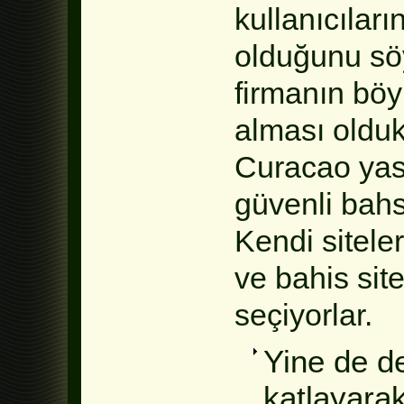
kullanıcılar
olduğunu söy
firmanın bö
alması olduk
Curacao yas
güvenli bahs
Kendi siteler
ve bahis sit
seçiyorlar.
Yine de d
katlayara