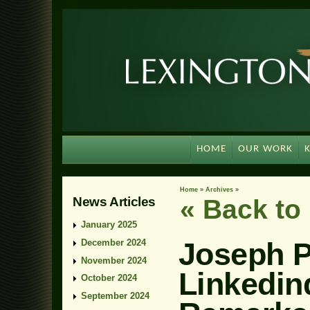
HOME
OUR WORK
Home
»
Archives
»
News Articles
« Back t
January 2025
Joseph 
December 2024
November 2024
Linkedind
October 2024
September 2024