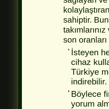
kolaylaştıra
sahiptir. Bun
takımlarınız 
son oranları 
İsteyen h
cihaz kull
Türkiye m
indirebilir.
Böylece f
yorum alm