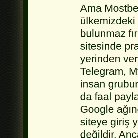
Ama Mostbet
ülkemizdeki 
bulunmaz fır
sitesinde pr
yerinden veri
Telegram, M
insan grubu
da faal payl
Google ağın
siteye giri
değildir. Anc