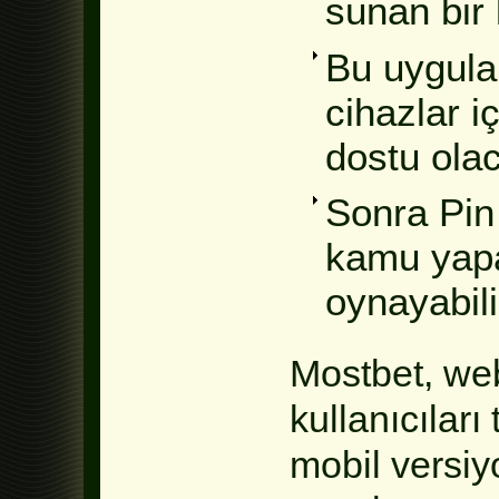
sunan bir
Bu uygula
cihazlar i
dostu olac
Sonra Pin
kamu yapa
oynayabili
Mostbet, web
kullanıcıları
mobil versiy