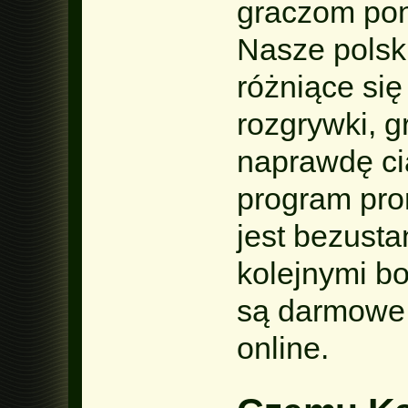
graczom pon
Nasze polski
różniące się
rozgrywki, g
naprawdę ci
program pro
jest bezust
kolejnymi bo
są darmowe s
online.