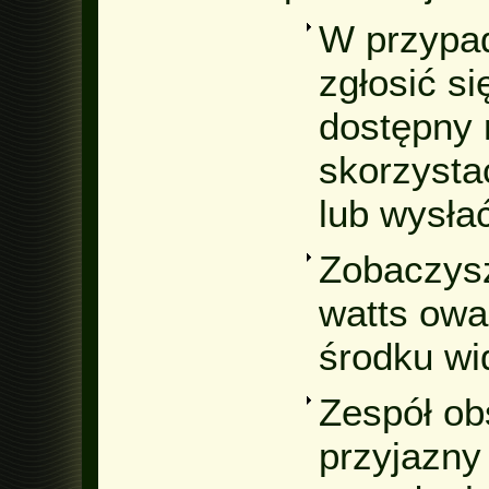
W przypa
zgłosić si
dostępny 
skorzysta
lub wysła
Zobaczysz
watts owa
środku wid
Zespół obs
przyjazny 