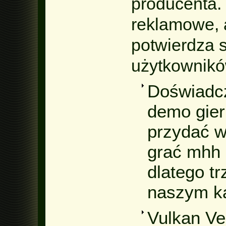
producenta. 
reklamowe, 
potwierdza s
użytkownikó
Doświadcz
demo gie
przydać w
grać mhh 
dlatego t
naszym ka
Vulkan Ve