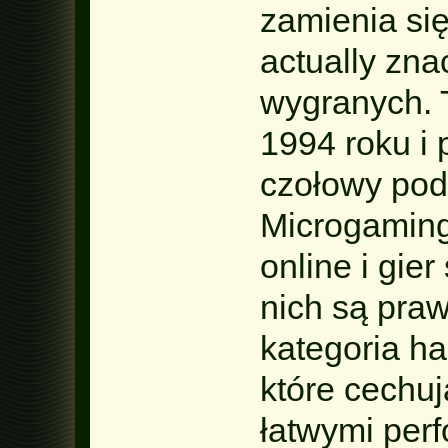
zamienia się
actually zna
wygranych. 
1994 roku i 
czołowy pod
Microgaming
online i gie
nich są praw
kategoria ha
które cechu
łatwymi per