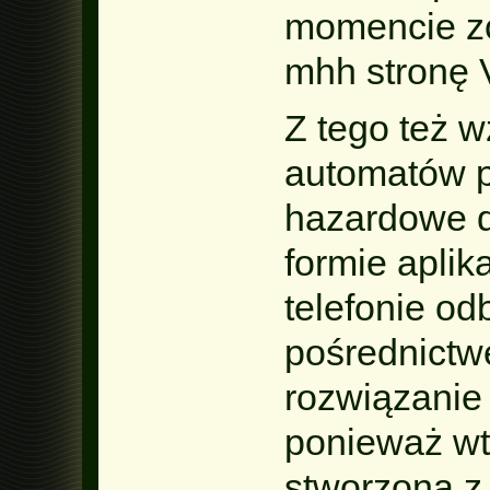
momencie zo
mhh stronę 
Z tego też w
automatów po
hazardowe d
formie aplik
telefonie od
pośrednictwe
rozwiązanie 
ponieważ wte
stworzona z