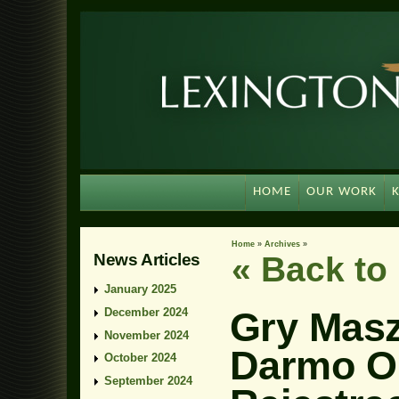
HOME
OUR WORK
Home
»
Archives
»
News Articles
« Back t
January 2025
Gry Masz
December 2024
November 2024
Darmo O
October 2024
September 2024