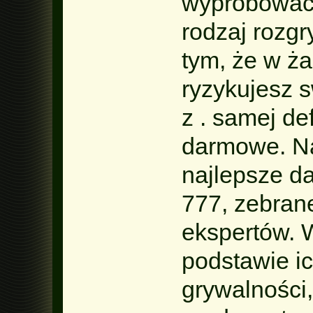
wypróbować 
rodzaj rozgr
tym, że w ż
ryzykujesz 
z . samej def
darmowe. Na
najlepsze d
777, zebran
ekspertów. 
podstawie ic
grywalności,