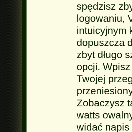
spędzisz zb
logowaniu, 
intuicyjnym
dopuszcza d
zbyt długo 
opcji. Wpis
Twojej przeg
przeniesion
Zobaczysz ta
watts owalny
widać napis 