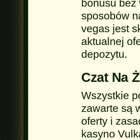
bonusu bez 
sposobów n
vegas jest s
aktualnej o
depozytu.
Czat Na 
Wszystkie p
zawarte są w
oferty i zas
kasyno Vulka