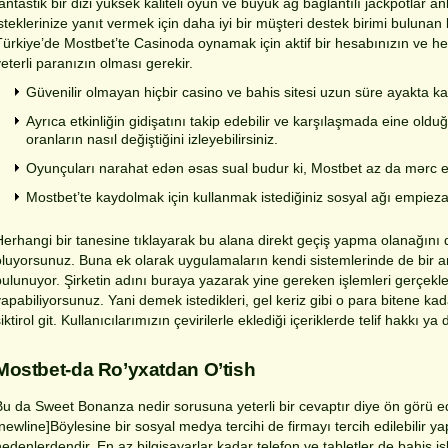
antastik bir dizi yüksek kaliteli oyun ve büyük ağ bağlantılı jackpotlar an
steklerinize yanıt vermek için daha iyi bir müşteri destek birimi bulunan b
Türkiye’de Mostbet’te Casinoda oynamak için aktif bir hesabınızın ve he
yeterli paranızın olması gerekir.
Güvenilir olmayan hiçbir casino ve bahis sitesi uzun süre ayakta k
Ayrıca etkinliğin gidişatını takip edebilir ve karşılaşmada eine oldu
oranların nasıl değiştiğini izleyebilirsiniz.
Oyunçuları narahat edən əsas sual budur ki, Mostbet az da mərc e
Mostbet’te kaydolmak için kullanmak istediğiniz sosyal ağı empieza 
Herhangi bir tanesine tıklayarak bu alana direkt geçiş yapma olanağını 
oluyorsunuz. Buna ek olarak uygulamaların kendi sistemlerinde de bir
bulunuyor. Şirketin adını buraya yazarak yine gereken işlemleri gerçekl
yapabiliyorsunuz. Yani demek istedikleri, gel keriz gibi o para bitene ka
iktirol git. Kullanıcılarımızın çevirilerle eklediği içeriklerde telif hakkı ya
Mostbet-da Ro’yxatdan O’tish
Bu da Sweet Bonanza nedir sorusuna yeterli bir cevaptır diye ön görü e
[newline]Böylesine bir sosyal medya tercihi de firmayı tercih edilebilir y
nedenlerdendir. En az bilgisayarlar kadar telefon ve tabletler de bahis i