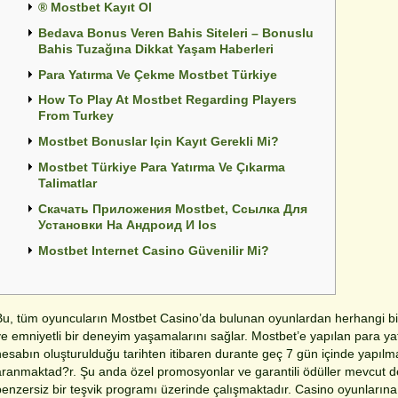
®️ Mostbet Kayıt Ol
Bedava Bonus Veren Bahis Siteleri – Bonuslu
Bahis Tuzağına Dikkat Yaşam Haberleri
Para Yatırma Ve Çekme Mostbet Türkiye
How To Play At Mostbet Regarding Players
From Turkey
Mostbet Bonuslar Için Kayıt Gerekli Mi?
Mostbet Türkiye Para Yatırma Ve Çıkarma
Talimatlar
Скачать Приложения Mostbet, Ссылка Для
Установки На Андроид И Ios
Mostbet Internet Casino Güvenilir Mi?
Bu, tüm oyuncuların Mostbet Casino’da bulunan oyunlardan herhangi bir
ve emniyetli bir deneyim yaşamalarını sağlar. Mostbet’e yapılan para ya
hesabın oluşturulduğu tarihten itibaren durante geç 7 gün içinde yapılm
aranmaktad?r. Şu anda özel promosyonlar ve garantili ödüller mevcut de
benzersiz bir teşvik programı üzerinde çalışmaktadır. Casino oyunlarına