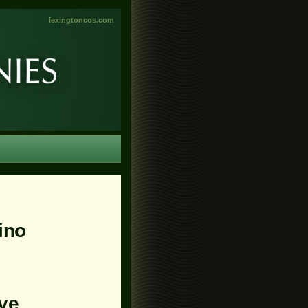
lexingtoncos.com
ino
iye