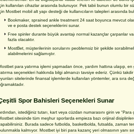
için kullanılan cihazlar arasında bulunuyor. Pek tabii bunun olumlu bir s
için Mostbet mobil alt yapı desteği de kullanıcıların talepleri arasında bu
Bookmaker, sprained ankle treatment 24 saat boyunca mevcut ola
ve e posta destek seçeneklerini sunar.
Free spinler durante büyük avantajı normal kazançlar çarpanlar va
fazla olacaktır.
MostBet, müşterilerinin sorularını peoblemsiz bir şekilde sorabilme
alabilmelerini sağlamıştır.
Mostbet para yatırma işlemi yapmadan önce, yardım hattına ulaşıp, en
yatırma seçenekleri hakkında bilgi almanızı tavsiye ederiz. Çünkü takdi
yunları sitelerinde finansal işlemlerde kullanılan yöntemler, ara sıra değ
uğramaktadır.
Çeşitli Spor Bahisleri Seçenekleri Sunar
Ardından, istediğiniz tutarı, kart veya cüzdan numarasını girin ve “Para 
Mostbet sitesinde tüm meşhur sporlarda empieza bazı orijinal disiplinler
yapabilirsiniz. Burada sadece futbolda, basketbolda, futsalda, zaman te
bulunmakla kalmıyor. Mostbet iyi biri para kazanç yeri olmasının yanı s