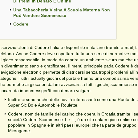
Di Premi In Denaro E Online
Una Tabaccheria Vicina A Scuola Materna Non
Può Vendere Scommesse
Codere
l servizio clienti di Codere Italia è disponibile in italiano tramite e-mail
telefono. Anche Codere deve rispettare tutta una serie di normative mol
al gioco responsabile, in modo da coprire un ambiente sicuro ma che un
un divertimento sano e gratificante. Il menù principale pada Codere è d
navigazione electronic permette di districarsi senza troppi problemi all’in
categorie. Tutti i actually giochi del portale hanno una comodissima ver
che permette ai giocatori dalam avvicinarsi a tutti i giochi, scommesse 
giocare da innenmessgerät con denaro volgare.
Inoltre ci sono anche delle novità interessanti come una Ruota del
Super Sic Bo e Automobile Roulette.
Codere, nom de famille del casinò che opera in Croatia tramite i ser
società Codere Scommesse T. r. L, è un sito dalam gioco online c
popolare in Spagna e in altri paesi europei che fa parte de gruppo
Microgame.