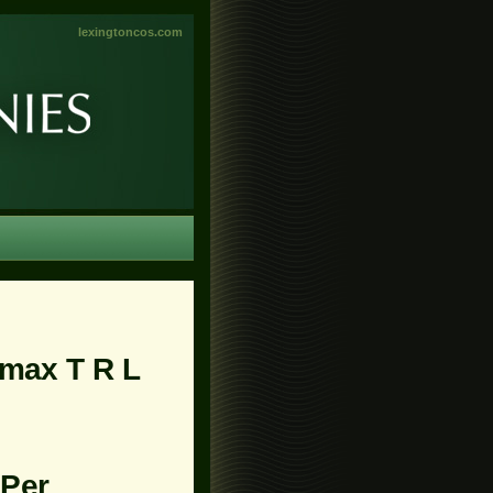
lexingtoncos.com
omax T R L
 Per