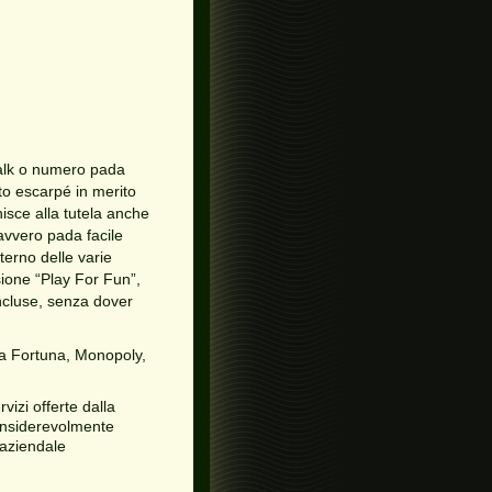
, talk o numero pada
to escarpé in merito
isce alla tutela anche
avvero pada facile
terno delle varie
sione “Play For Fun”,
incluse, senza dover
la Fortuna, Monopoly,
vizi offerte dalla
onsiderevolmente
 aziendale