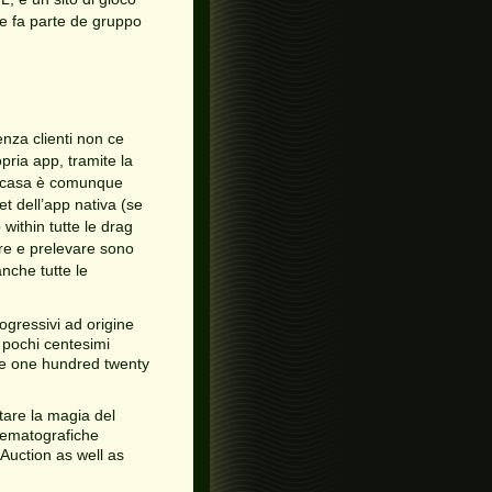
he fa parte de gruppo
nza clienti non ce
ria app, tramite la
ri casa è comunque
t dell’app nativa (se
within tutte le drag
tare e prelevare sono
nche tutte le
gressivi ad origine
e pochi centesimi
tre one hundred twenty
tare la magia del
nematografiche
 Auction as well as