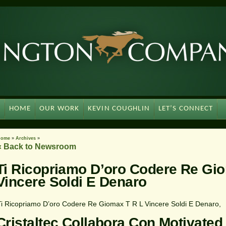
HOME
OUR WORK
KEVIN COUGHLIN
LET’S CONNECT
Home
»
Archives
»
« Back to Newsroom
Ti Ricopriamo D’oro Codere Re Gi
Vincere Soldi E Denaro
Ti Ricopriamo D’oro Codere Re Giomax T R L Vincere Soldi E Denaro,
Cristaltec Collabora Con Motivated