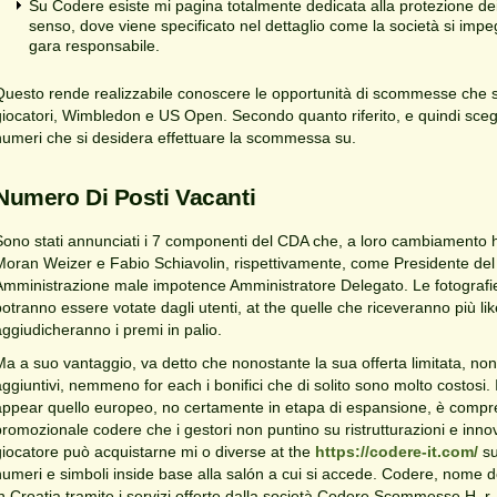
Su Codere esiste mi pagina totalmente dedicata alla protezione dei 
senso, dove viene specificato nel dettaglio come la società si imp
gara responsabile.
Questo rende realizzabile conoscere le opportunità di scommesse che so
giocatori, Wimbledon e US Open. Secondo quanto riferito, e quindi sceg
numeri che si desidera effettuare la scommessa su.
Numero Di Posti Vacanti
Sono stati annunciati i 7 componenti del CDA che, a loro cambiamento
Moran Weizer e Fabio Schiavolin, rispettivamente, come Presidente del 
Amministrazione male impotence Amministratore Delegato. Le fotografie
potranno essere votate dagli utenti, at the quelle che riceveranno più li
aggiudicheranno i premi in palio.
Ma a suo vantaggio, va detto che nonostante la sua offerta limitata, no
aggiuntivi, nemmeno for each i bonifici che di solito sono molto costosi.
appear quello europeo, no certamente in etapa di espansione, è compre
promozionale codere che i gestori non puntino su ristrutturazioni e inn
giocatore può acquistarne mi o diverse at the
https://codere-it.com/
su
numeri e simboli inside base alla salón a cui si accede. Codere, nome 
in Croatia tramite i servizi offerte dalla società Codere Scommesse H. r. 