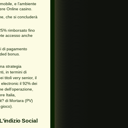
 mobile, e l’ambiente
ere Online casino.
ne, che si concluderà
 25% rimborsato fino
rete accesso anche
odi di pagamento
added bonus.
na strategia
, in termini di
 titoli very senior, il
o electronic il 92% dei
one dell’operazione,
e Italia,
it? di Mortara (PV)
gioco).
indizio Social