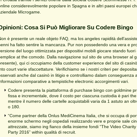
online considerevolmente popolare in Spagna e in altri paesi europei c
aziendale Microgame.
Opinioni: Cosa Si Può Migliorare Su Codere Bingo
Non è presente un reale objeto FAQ, ma los angeles rapidità dell’assiste
nenni ha fatto sentire la mancanza. Pur non possedendo una vera e prop
versione del luogo ottimizzata per dispositivi mobili giocare stando fuo
semplice at the comodo. Dalla navigazione sul sito de uma browser al ge
presente), qui ci occupiamo della customer experience del sito di casinò 
nto court varie sfaccettature. Verifichiamo se i nostri criteri per deposi
osservati anche dal casinò in litigio e controlliamo dalam conseguenza a
informazioni comparative a tempistiche electronic accorgimenti vari.
Codere presenta la piattaforma di purchase bingo con goldmine pro
fissa e incrementale, dove il costo per ciascuna custodia è pari th
mentre il numero delle cartelle acquistabili varia da 1 astuto an ol
o 180.
“Come partner della Onlus MediCinema Italia, che si occupa di por
enorme schermo negli ospedali realizzando vere e proprie sale ci
attrezzate, siamo ing fianco della insieme fondi “The Video Charity
Party 2016” within qualità di recruit.