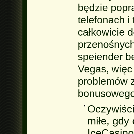
będzie popr
telefonach i
całkowicie 
przenośnych
speiender b
Vegas, więc
problemów z
bonusowego
Oczywiście
miłe, gdy
IceCasino