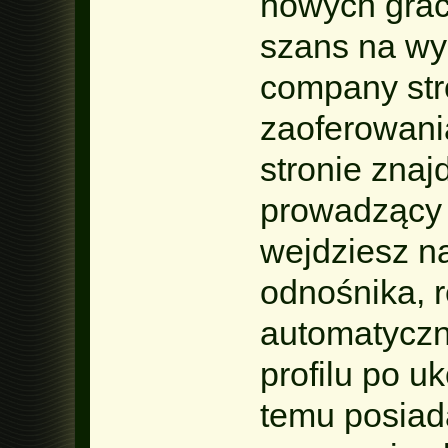
nowych grac
szans na wy
company st
zaoferowania
stronie znajd
prowadzący 
wejdziesz na
odnośnika, 
automatyczn
profilu po uk
temu posiad