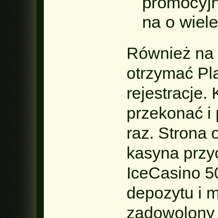
promocyjn
na o wiel
Również na 
otrzymać Pl
rejestracje.
przekonać i 
raz. Strona
kasyna przy
IceCasino 5
depozytu i m
zadowolony z