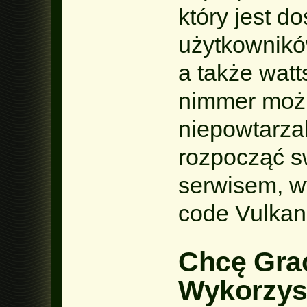
który jest d
użytkowników
a także wat
nimmer można
niepowtarza
rozpocząć s
serwisem, w
code Vulkan
Chcę Gra
Wykorzys