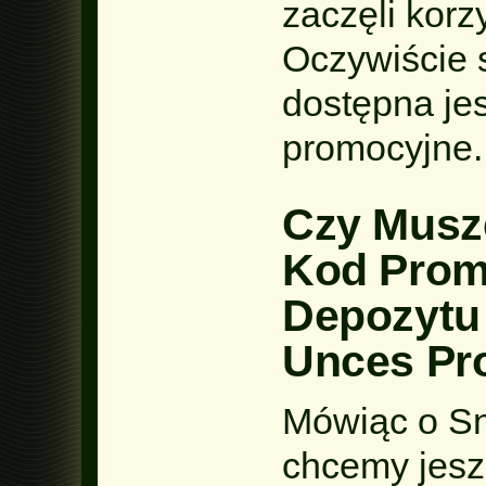
zaczęli korz
Oczywiście 
dostępna je
promocyjne.
Czy Muszę
Kod Prom
Depozytu
Unces Pr
Mówiąc o Sn
chcemy jesz