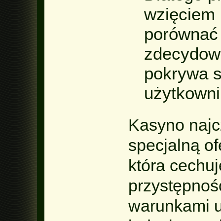
wzięciem 
porównać 
zdecydować
pokrywa 
użytkowni
Kasyno najc
specjalną of
która cechuj
przystępnośc
warunkami u