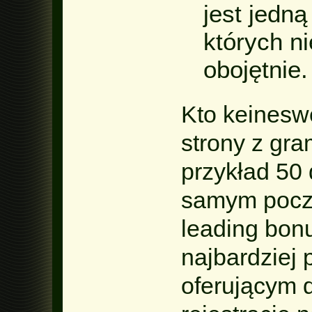
jest jedną
których n
obojętnie.
Kto keinesw
strony z gra
przykład 50
samym począ
leading bon
najbardziej
oferującym 