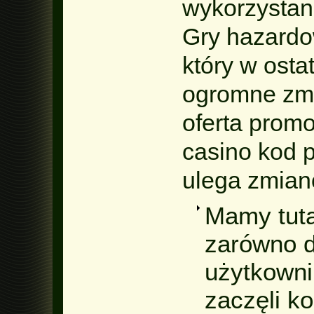
wykorzystan
Gry hazardo
który w osta
ogromne zmi
oferta prom
casino kod 
ulega zmia
Mamy tuta
zarówno d
użytkowni
zaczęli k