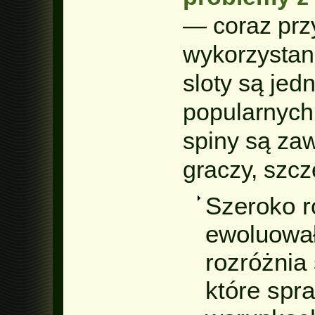
— coraz prz
wykorzystan
sloty są jed
popularnych
spiny są za
graczy, szcz
Szeroko 
ewoluował
rozróżnia 
które spr