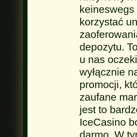
keineswegs b
korzystać un
zaoferowani
depozytu. T
u nas oczek
wyłącznie na
promocji, kt
zaufane mar
jest to bard
IceCasino b
darmo. W ty