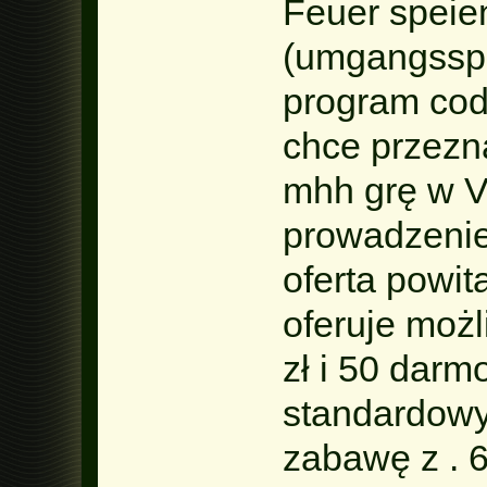
Feuer speie
(umgangsspr
program cod
chce przezn
mhh grę w V
prowadzenie
oferta powi
oferuje moż
zł i 50 dar
standardowy
zabawę z . 