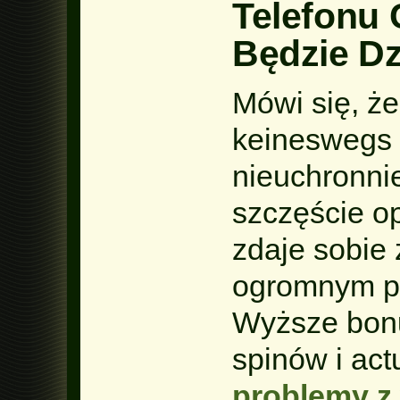
Telefonu
Będzie Dz
Mówi się, że
keineswegs 
nieuchronni
szczęście o
zdaje sobie 
ogromnym pl
Wyższe bon
spinów i act
problemy z