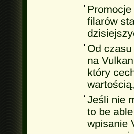
Promocje 
filarów s
dzisiejsz
Od czasu 
na Vulkan
który cech
wartością
Jeśli nie
to be able
wpisanie 