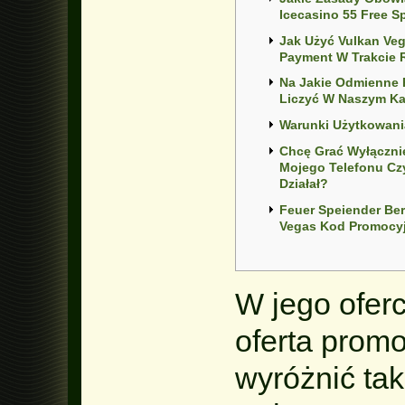
Icecasino 55 Free 
Jak Użyć Vulkan Ve
Payment W Trakcie R
Na Jakie Odmienne 
Liczyć W Naszym Ka
Warunki Użytkowan
Chcę Grać Wyłączni
Mojego Telefonu Cz
Działał?
Feuer Speiender Be
Vegas Kod Promocyj
W jego oferc
oferta prom
wyróżnić tak