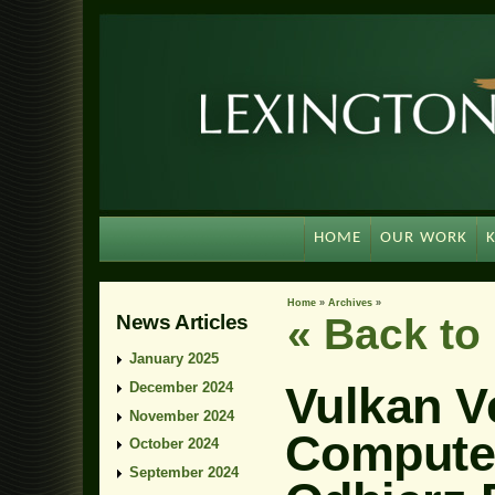
HOME
OUR WORK
Home
»
Archives
»
News Articles
« Back t
January 2025
Vulkan 
December 2024
November 2024
Compute
October 2024
September 2024