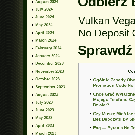
Odbierz
August 2024
July 2024
Vulkan Veg
June 2024
May 2024
No Deposit 
April 2024
March 2024
Sprawdź
February 2024
January 2024
December 2023
Co
November 2023
October 2023
Ogólnie Zasady Obo
Promotion Code No 
September 2023
Chcę Grać Wyłączni
August 2023
Mojego Telefonu Cz
July 2023
Działał?
June 2023
Czy Muszę Mieć Ice
May 2023
Bez Depozytu By Sk
April 2023
Faq — Pytania Na 
March 2023