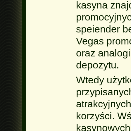
kasyna znaj
promocyjnyc
speiender b
Vegas promo
oraz analogi
depozytu.
Wtedy użytk
przypisanyc
atrakcyjnyc
korzyści. W
kasynowych