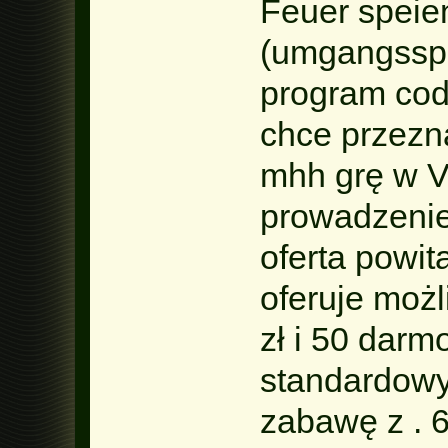
Feuer speie
(umgangsspr
program cod
chce przezn
mhh grę w V
prowadzenie
oferta powi
oferuje moż
zł i 50 dar
standardowy
zabawę z . 