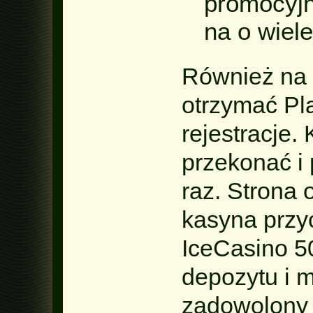
promocyjn
na o wiel
Również na 
otrzymać Pl
rejestracje.
przekonać i 
raz. Strona
kasyna przy
IceCasino 5
depozytu i m
zadowolony z