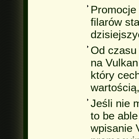
Promocje 
filarów s
dzisiejsz
Od czasu 
na Vulkan
który cech
wartością
Jeśli nie
to be able
wpisanie 