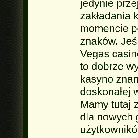
jedynie prze
zakładania 
momencie p
znaków. Jeśl
Vegas casin
to dobrze wy
kasyno znan
doskonałej w
Mamy tutaj 
dla nowych g
użytkowników