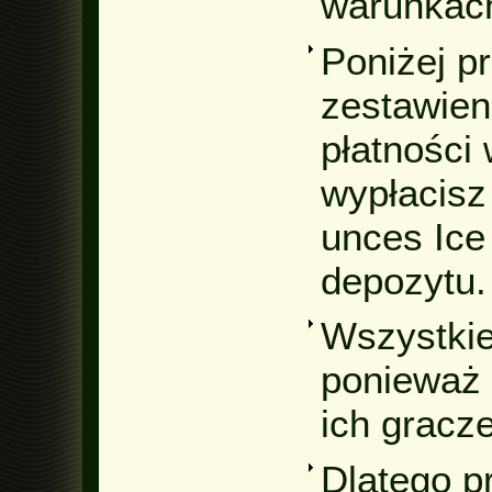
warunkac
Poniżej p
zestawien
płatności 
wypłacisz
unces Ice
depozytu.
Wszystkie
ponieważ 
ich gracz
Dlatego p