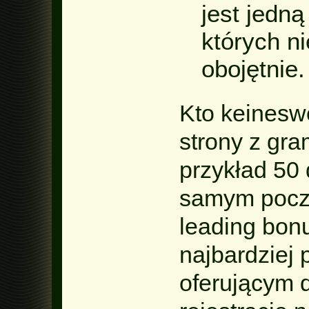
jest jedną
których n
obojętnie.
Kto keinesw
strony z gra
przykład 50
samym począ
leading bon
najbardziej
oferującym 