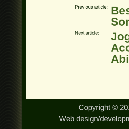
Bes
Previous article:
So
Jog
Next article:
Ac
Abi
Copyright © 201
Web design/develop