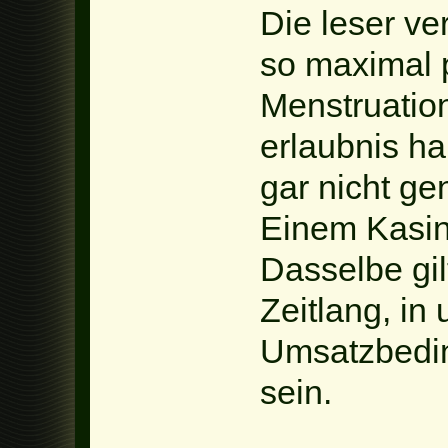
Die leser v
so maximal 
Menstruation
erlaubnis ha
gar nicht ge
Einem Kasin
Dasselbe gil
Zeitlang, in
Umsatzbedin
sein.