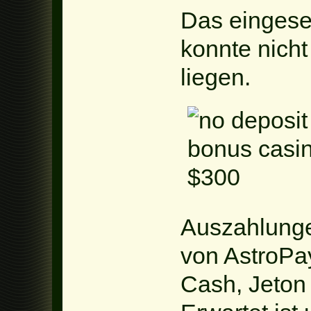
Das eingeset
konnte nicht
liegen.
Auszahlunge
von AstroPay
Cash, Jeton 