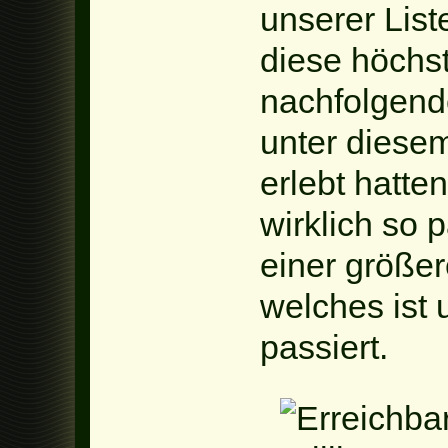
unserer List
diese höchs
nachfolgende
unter diese
erlebt hatten
wirklich so 
einer größe
welches ist u
passiert.