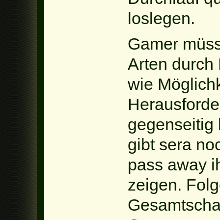
loslegen.
Gamer müss
Arten durch
wie Möglich
Herausforde
gegenseitig 
gibt sera no
pass away i
zeigen. Fol
Gesamtschau