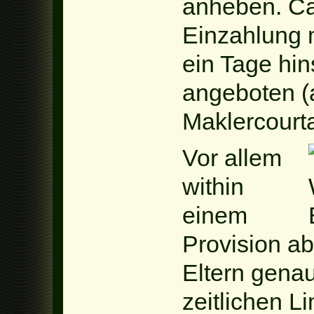
anheben. Ca
Einzahlung m
ein Tage hin
angeboten (
Maklercourt
Vor allem
within
einem
Provision ab
Eltern genau
zeitlichen Li