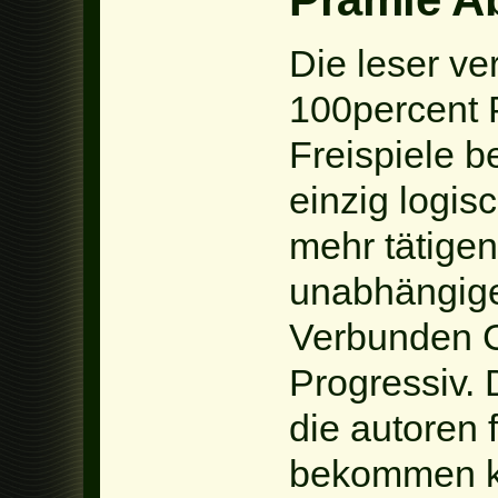
Die leser v
100percent P
Freispiele b
einzig logi
mehr tätigen
unabhängige
Verbunden Ca
Progressiv. 
die autoren 
bekommen kö