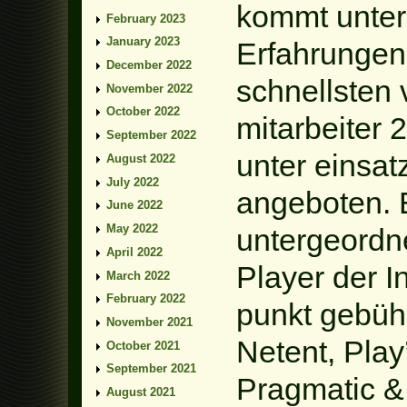
kommt unte
February 2023
January 2023
Erfahrungen
December 2022
schnellsten v
November 2022
October 2022
mitarbeiter
September 2022
unter einsat
August 2022
July 2022
angeboten. 
June 2022
May 2022
untergeordne
April 2022
Player der I
March 2022
February 2022
punkt gebüh
November 2021
Netent, Play
October 2021
September 2021
Pragmatic & 
August 2021