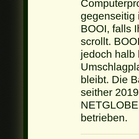
Computerpro
gegenseitig 
BOOI, falls I
scrollt. BOOI
jedoch halb 
Umschlagplat
bleibt. Die 
seither 2019
NETGLOBE
betrieben.