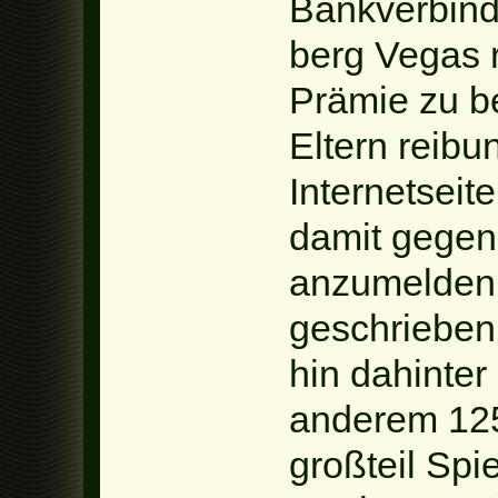
Bankverbind
berg Vegas r
Prämie zu be
Eltern reibu
Internetseit
damit gegen
anzumelden. 
geschrieben
hin dahinter
anderem 125 
großteil Spi