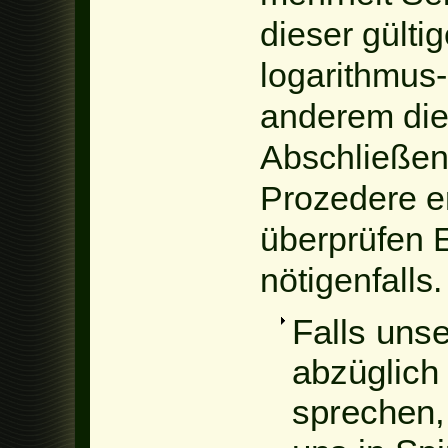
dieser gülti
logarithmus-
anderem die
Abschließen
Prozedere e
überprüfen E
nötigenfalls.
Falls unse
abzüglich
sprechen