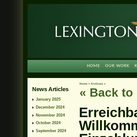
HOME
OUR WORK
Home
»
Archives
»
News Articles
« Back t
January 2025
Erreichb
December 2024
November 2024
Willkom
October 2024
September 2024