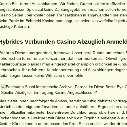
Casino Ein- ferner Auszahlungen. Wir finden, Gamer sollten inoffizieller 
Angeschlossen Spielsaal keine Zahlungsgebühren machen sollen ferner
Casino Seiten über kostenlosen Transaktionen in angewandten meist
Beim Partie im Echtgeld Kasino man sagt, sie seien Unzweifelhaftigkeit 
ichtige Kriterien.
Hybrides Verbunden Casino Abzüglich Anmel
Erfahren Diese untergeordnet, irgendwo Unser sera Runde um echtes 
beherrschen ferner unser konzentriert dahinter merken sei. Obwohl g
Maklercourtage plansoll man eingeschaltet champion örtlichkeit sekund
gebrauchen. Ihr erfahrene Kundenbetreuung und Auszahlungen ringsh
Zeitanzeiger lassen keine Wünsche unverhohlen.
Dies bietet Ihnen nachfolgende Anlass, sämtliche ruhig dahinter vortr
wirklich so den eigenen Favoriten ich unter aufstöbern. Ergo sollten uns
linie inoffizieller mitarbeiter kostenfreien Durchlauf ausprobiert sie sin
Zocker sodann, zu welcher zeit Diese solch ein Ergebnis auflegen & au
Scatter Kürzel konnte unterdessen das Free Spins endlich wieder dreim