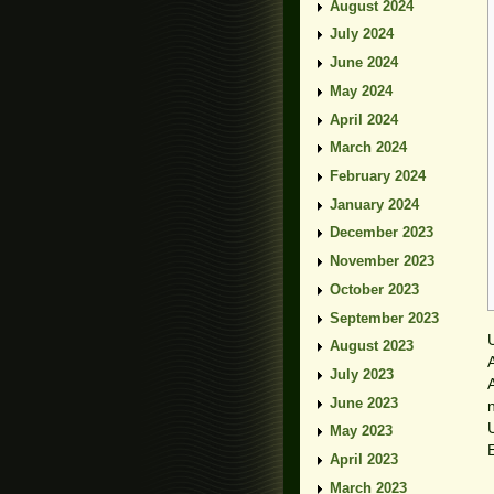
August 2024
July 2024
June 2024
May 2024
April 2024
March 2024
February 2024
January 2024
December 2023
November 2023
October 2023
September 2023
August 2023
July 2023
June 2023
May 2023
April 2023
March 2023