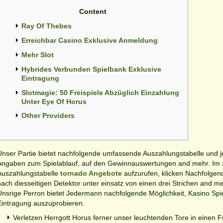
Content
Ray Of Thebes
Erreichbar Casino Exklusive Anmeldung
Mehr Slot
Hybrides Verbunden Spielbank Exklusive
Eintragung
Slotmagie: 50 Freispiele Abzüglich Einzahlung
Unter Eye Of Horus
Other Providers
Unser Partie bietet nachfolgende umfassende Auszahlungstabelle und 
Angaben zum Spielablauf, auf den Gewinnauswertungen and mehr. Im 
Auszahlungstabelle
tornado Angebote
aufzurufen, klicken Nachfolgen
nach diesseitigen Detektor unter einsatz von einen drei Strichen and m
Unsrige Perron bietet Jedermann nachfolgende Möglichkeit, Kasino Spie
Eintragung auszuprobieren.
Verletzen Herrgott Horus ferner unser leuchtenden Tore in einen F