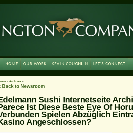
HOME
OUR WORK
KEVIN COUGHLIN
LET’S CONNECT
Home
»
Archives
»
« Back to Newsroom
Edelmann Sushi Internetseite Archi
Parece Ist Diese Beste Eye Of Hor
Verbunden Spielen Abzüglich Eint
Kasino Angeschlossen?