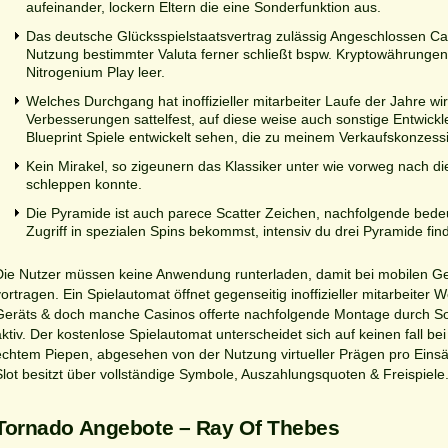
aufeinander, lockern Eltern die eine Sonderfunktion aus.
Das deutsche Glücksspielstaatsvertrag zulässig Angeschlossen Ca
Nutzung bestimmter Valuta ferner schließt bspw. Kryptowährunge
Nitrogenium Play leer.
Welches Durchgang hat inoffizieller mitarbeiter Laufe der Jahre wi
Verbesserungen sattelfest, auf diese weise auch sonstige Entwickl
Blueprint Spiele entwickelt sehen, die zu meinem Verkaufskonzessio
Kein Mirakel, so zigeunern das Klassiker unter wie vorweg nach d
schleppen konnte.
Die Pyramide ist auch parece Scatter Zeichen, nachfolgende bedeut
Zugriff in spezialen Spins bekommst, intensiv du drei Pyramide find
Die Nutzer müssen keine Anwendung runterladen, damit bei mobilen Ger
vortragen. Ein Spielautomat öffnet gegenseitig inoffizieller mitarbeiter
Geräts & doch manche Casinos offerte nachfolgende Montage durch 
aktiv. Der kostenlose Spielautomat unterscheidet sich auf keinen fall bei
echtem Piepen, abgesehen von der Nutzung virtueller Prägen pro Einsät
Slot besitzt über vollständige Symbole, Auszahlungsquoten & Freispiele
Tornado Angebote – Ray Of Thebes