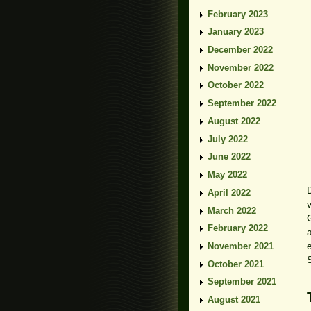
February 2023
January 2023
December 2022
November 2022
October 2022
September 2022
August 2022
July 2022
June 2022
May 2022
April 2022
March 2022
February 2022
November 2021
October 2021
September 2021
August 2021