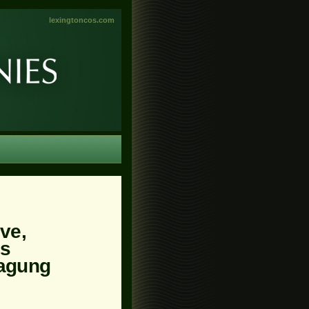
lexingtoncos.com
ve,
us
ragung