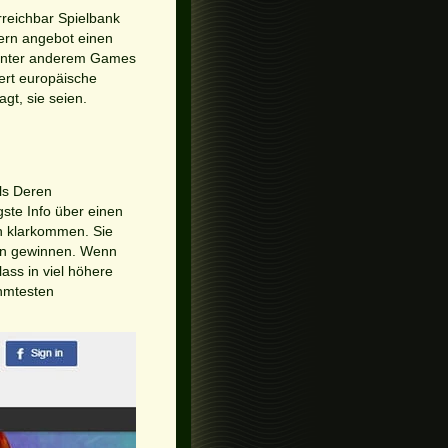
rreichbar Spielbank
tern angebot einen
e unter anderem Games
iert europäische
gt, sie seien.
lls Deren
ste Info über einen
ch klarkommen. Sie
von gewinnen. Wenn
ass in viel höhere
hmtesten