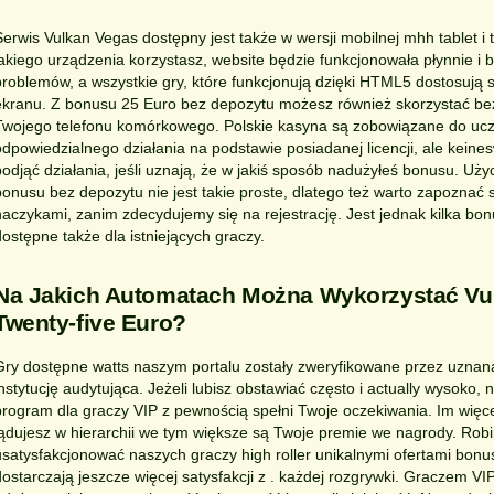
Serwis Vulkan Vegas dostępny jest także w wersji mobilnej mhh tablet i t
jakiego urządzenia korzystasz, website będzie funkcjonowała płynnie i 
problemów, a wszystkie gry, które funkcjonują dzięki HTML5 dostosują 
ekranu. Z bonusu 25 Euro bez depozytu możesz również skorzystać be
Twojego telefonu komórkowego. Polskie kasyna są zobowiązane do ucz
odpowiedzialnego działania na podstawie posiadanej licencji, ale kein
podjąć działania, jeśli uznają, że w jakiś sposób nadużyłeś bonusu. Uży
bonusu bez depozytu nie jest takie proste, dlatego też warto zapoznać s
haczykami, zanim zdecydujemy się na rejestrację. Jest jednak kilka bon
dostępne także dla istniejących graczy.
Na Jakich Automatach Można Wykorzystać Vu
Twenty-five Euro?
Gry dostępne watts naszym portalu zostały zweryfikowane przez uznaną
instytucję audytująca. Jeżeli lubisz obstawiać często i actually wysoko, 
program dla graczy VIP z pewnością spełni Twoje oczekiwania. Im więce
lądujesz w hierarchii we tym większe są Twoje premie we nagrody. Rob
usatysfakcjonować naszych graczy high roller unikalnymi ofertami bonu
dostarczają jeszcze więcej satysfakcji z . każdej rozgrywki. Graczem V