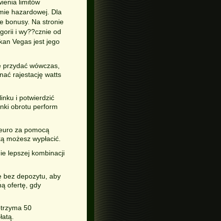
ienia limitów
mie hazardowej. Dla
e bonusy. Na stronie
gorii i wy??cznie od
an Vegas jest jego
e przydać wówczas,
nać rajestację watts
inku i potwierdzić
unki obrotu perform
 euro za pomocą
ką możesz wypłacić.
e lepszej kombinacji
ę bez depozytu, aby
ą ofertę, gdy
otrzyma 50
łatą.