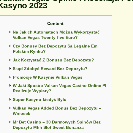
Kasyno 2023
Content
Na Jakich Automatach Można Wykorzystać
Vulkan Vegas Twenty-five Euro?
Czy Bonusy Bez Depozytu Są Legalne Em
Polskim Rynku?
Jak Korzystać Z Bonusu Bez Depozytu?
Skąd Zdobyć Reward Bez Depozytu?
Promocje W Kasynie Vulkan Vegas
W Jaki Sposób Vulkan Vegas Casino Online Pl
Realizuje Wypłaty?
Super Kasyno-kiedyś Bylo
Vulkan Vegas Added Bonus Bez Depozytu –
Wniosek
Mr Bet Casino – 30 Darmowych Spinów Bez
Depozytu Mhh Slot Sweet Bonanza