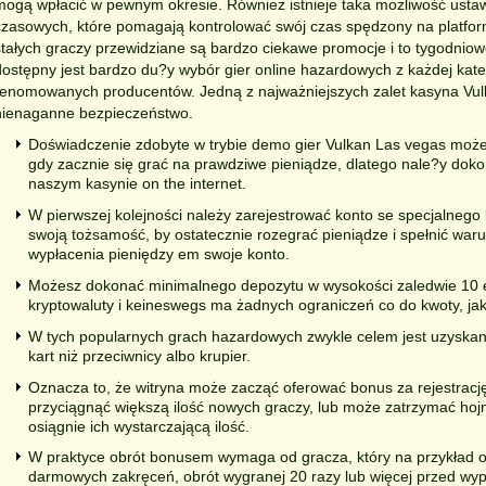
mogą wpłacić w pewnym okresie. Również istnieje taka możliwość ustaw
czasowych, które pomagają kontrolować swój czas spędzony na platfor
stałych graczy przewidziane są bardzo ciekawe promocje i to tygodniow
dostępny jest bardzo du?y wybór gier online hazardowych z każdej kate
renomowanych producentów. Jedną z najważniejszych zalet kasyna Vulk
nienaganne bezpieczeństwo.
Doświadczenie zdobyte w trybie demo gier Vulkan Las vegas moż
gdy zacznie się grać na prawdziwe pieniądze, dlatego nale?y doko
naszym kasynie on the internet.
W pierwszej kolejności należy zarejestrować konto se specjalnego l
swoją tożsamość, by ostatecznie rozegrać pieniądze i spełnić war
wypłacenia pieniędzy em swoje konto.
Możesz dokonać minimalnego depozytu w wysokości zaledwie 10
kryptowaluty i keineswegs ma żadnych ograniczeń co do kwoty, ja
W tych popularnych grach hazardowych zwykle celem jest uzyskani
kart niż przeciwnicy albo krupier.
Oznacza to, że witryna może zacząć oferować bonus za rejestracj
przyciągnąć większą ilość nowych graczy, lub może zatrzymać hojn
osiągnie ich wystarczającą ilość.
W praktyce obrót bonusem wymaga od gracza, który na przykład 
darmowych zakręceń, obrót wygranej 20 razy lub więcej przed wyp