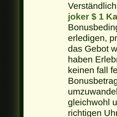
Verständlich
joker $ 1 K
Bonusbeding
erledigen, p
das Gebot w
haben Erlebn
keinen fall 
Bonusbetrag
umzuwandeln
gleichwohl u
richtigen Uhr