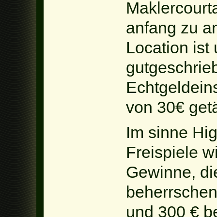
Maklercourt
anfang zu an
Location ist 
gutgeschrieb
Echtgeldeins
von 30€ getä
Im sinne Hig
Freispiele w
Gewinne, di
beherrschen,
und 300 € b