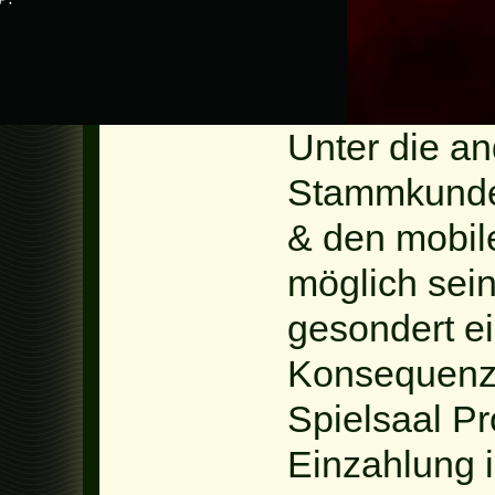
Unter die an
Stammkunden
& den mobil
möglich sein
gesondert ei
Konsequenz 
Spielsaal Pr
Einzahlung i