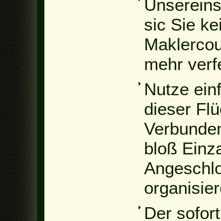
Unsereins
sic Sie ke
Maklercou
mehr verf
Nutze einf
dieser Fl
Verbunden
bloß Einz
Angeschlo
organisier
Der sofor