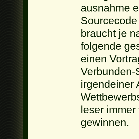
ausnahme ei
Sourcecode p
braucht je 
folgende ge
einen Vortr
Verbunden-S
irgendeiner
Wettbewerbs 
leser immer
gewinnen.