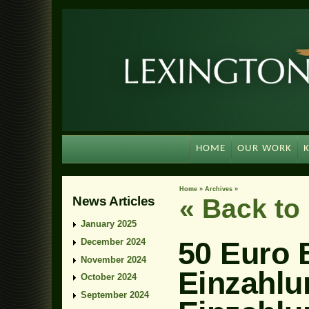
HOME
OUR WORK
Home
»
Archives
»
News Articles
« Back t
January 2025
50 Euro 
December 2024
November 2024
Einzahlu
October 2024
September 2024