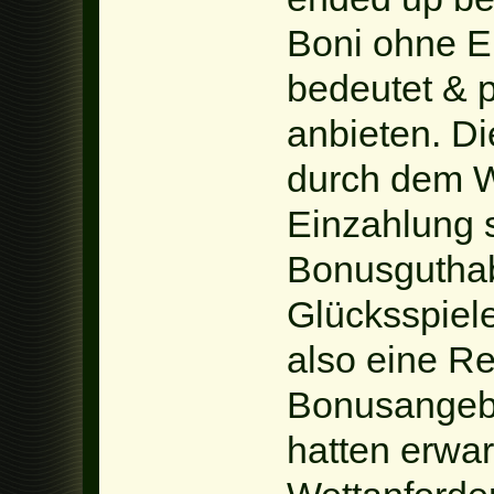
Boni ohne E
bedeutet & 
anbieten. Di
durch dem 
Einzahlung s
Bonusguthab
Glücksspiele
also eine Re
Bonusangebo
hatten erwa