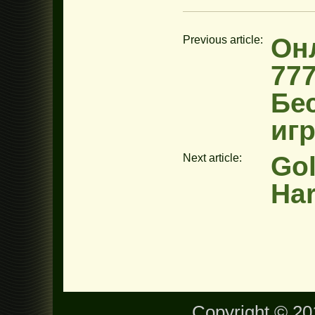
Он
Previous article:
77
Бе
иг
Gol
Next article:
Ha
Copyright © 201