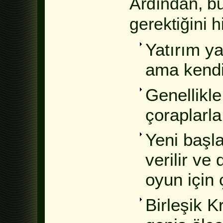
Ardından, b
gerektiğini h
Yatırım y
ama kendi
Genellikle
çoraplarla
Yeni başl
verilir ve 
oyun için 
Birleşik K