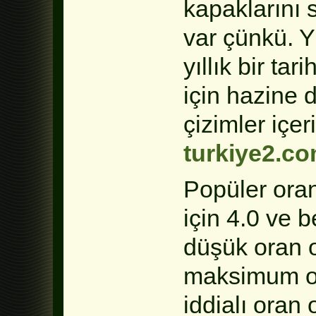
kapaklarını 
var çünkü. Y
yıllık bir tar
için hazine d
çizimler içer
turkiye2.c
Popüler oranl
için 4.0 ve b
düşük oran o
maksimum ora
iddialı oran 