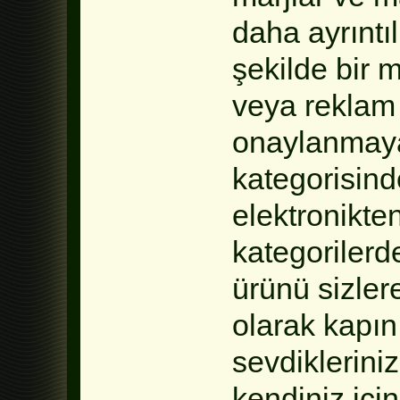
daha ayrıntılı
şekilde bir
veya reklam
onaylanmaya
kategorisin
elektronikte
kategorilerd
ürünü sizler
olarak kapını
sevdikleriniz
kendiniz için