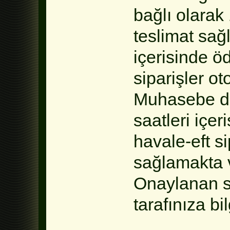
bağlı olarak
teslimat sağ
içerisinde 
siparişler ot
Muhasebe d
saatleri içer
havale-eft si
sağlamakta 
Onaylanan si
tarafınıza bi