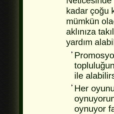
Neticesinde
kadar çoğu 
mümkün olac
aklınıza tak
yardım alabil
Promosyon
topluluğun
ile alabilir
Her oyunu
oynuyoru
oynuyor f