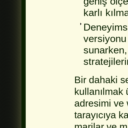
geniş ölçeğ
karlı kılm
Deneyimsi
versiyonu a
sunarken,
stratejileri
Bir dahaki 
kullanılmak 
adresimi ve 
tarayıcıya k
marjlar ve 