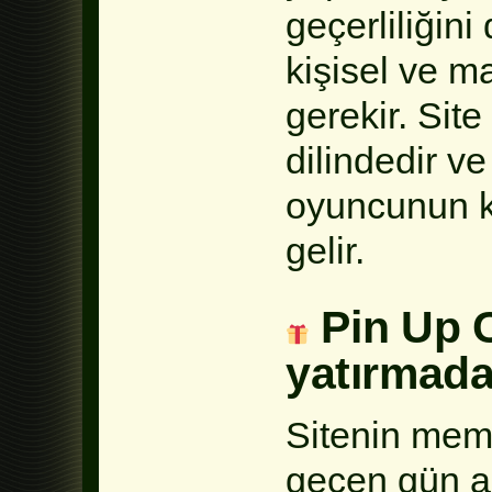
geçerliliğini
kişisel ve ma
gerekir. Sit
dilindedir ve
oyuncunun k
gelir.
Pin Up 
yatırmada
Sitenin mem
geçen gün ar